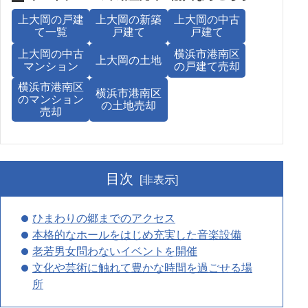
上大岡の戸建
上大岡の新築
上大岡の中古
て一覧
戸建て
戸建て
上大岡の中古
横浜市港南区
上大岡の土地
マンション
の戸建て売却
横浜市港南区
横浜市港南区
のマンション
の土地売却
売却
目次
[非表示]
ひまわりの郷までのアクセス
本格的なホールをはじめ充実した音楽設備
老若男女問わないイベントを開催
文化や芸術に触れて豊かな時間を過ごせる場
所