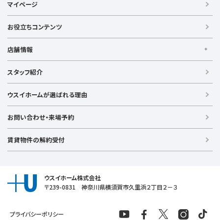
マイページ
【借りる】
賃貸住宅
お役立ちコンテンツ
事業用賃貸
店舗情報
【買う】
戸建て（総合）
【横浜エリア】
スタッフ紹介
新築戸建て
金沢文庫店
上大岡店
戸塚店
新横浜店
港北ニュータウン店
中古戸建て
ウスイホームが選ばれる理由
【湘南エリア】
中古マンション
湘南台店
逗子店
茅ヶ崎店
藤沢店
土地
お問い合わせ・来場予約
【横須賀エリア】
投資物件
追浜店
衣笠店
久里浜店
武山店
野比店
馬堀海岸店
ラグジュアリー物件
賃貸物件の解約受付
横須賀中央店
【売る】
売却
ウスイホーム株式会社
〒239-0831 神奈川県横須賀市久里浜２丁目２－３
プライバシーポリシー