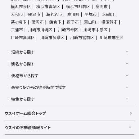
横浜市泉区
横浜市青葉区
横浜市都筑区
座間市
大和市
綾瀬市
海老名市
寒川町
平塚市
大磯町
茅ヶ崎市
藤沢市
鎌倉市
逗子市
葉山町
横須賀市
三浦市
川崎市川崎区
川崎市幸区
川崎市中原区
川崎市高津区
川崎市多摩区
川崎市宮前区
川崎市麻生区
沿線から探す
京浜東北線
根岸線
東海道本線
横浜線
南武線
駅名から探す
横須賀線
相模線
鶴見線
湘南新宿ライン宇須
大倉山駅
大船駅
金沢八景駅
金沢文庫駅
鎌倉駅
湘南新宿ライン高海
価格帯から探す
東急東横線
東急田園都市線
上大岡駅
鴨居駅
川崎駅
菊名駅
弘明寺駅
久里浜駅
京急本線
京急久里浜線
京急逗子線
小田急小田原線
1,000万円以下
1,000万円台
2,000万円台
3,000万円台
港南台駅
最寄り駅からの徒歩時間で探す
小机駅
桜木町駅
湘南台駅
新横浜駅
小田急江ノ島線
ブルーライン
グリーンライン
4,000万円台
5,000万円台
6,000万円台
7,000万円台
逗子駅
センター南
中央林間駅
辻堂駅
戸塚駅
駅徒歩1分以内
駅徒歩3分以内
駅徒歩5分以内
みなとみらい線
金沢シーサイドライン
相鉄本線
8,000万円台
特集から探す
9,000万円台
1億円以上
根岸駅
平塚駅
藤沢駅
大和駅
横須賀駅
駅徒歩7分以内
駅徒歩10分以内
駅徒歩15分以内
相鉄いずみ野線
相模鉄道新横浜線
江ノ島電鉄
日当たり良好
ファミリー向け
南向き・南道路の
横須賀中央駅
横浜駅
駅徒歩20分以内
駅徒歩21分以上
ウスイホーム総合トップ
湘南モノレール
LDK15畳以上
海が見える
庭付き
ウスイの不動産情報サイト
ウスイの不動産情報サイト