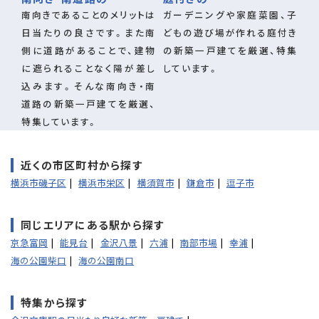
南向きであることのメリットは
ガーデニングや家庭菜園、子
日当たりの良さです。また南
どもの遊び場が作れる庭付き
側に道路があることで、建物
の新築一戸建てを厳選、特集
に遮られることなく陽が差し
しています。
込みます。そんな南向き・南
道路の新築一戸建てを厳選、
特集しています。
近くの市区町村から探す
横浜市磯子区
横浜市栄区
横須賀市
鎌倉市
逗子市
同じエリアにある駅から探す
京急富岡
能見台
金沢八景
六浦
南部市場
幸浦
海の公園柴口
海の公園南口
特集から探す