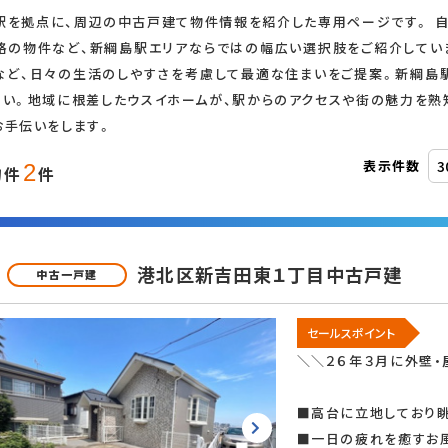
駅を拠点に、周辺の中古戸建て物件情報を紹介した専用ページです。 自
格の物件など、新綱島駅エリアならではの幅広い選択肢をご紹介してい
追加・変更
など、日々の生活のしやすさを考慮して最適な住まいをご提案。新綱島
さい。地域に根差したウスイホームが、駅からのアクセスや街の魅力を熟
お手伝いをします。
オール電化
表示件数
2
物件
件
ス
港北区新吉田東１丁目中古戸建
中古一戸建
二世帯住宅
セールスポイント
＼＼２６年３月に外壁・
■高台に立地しており
LDK15畳以上
■一日の疲れを癒すお