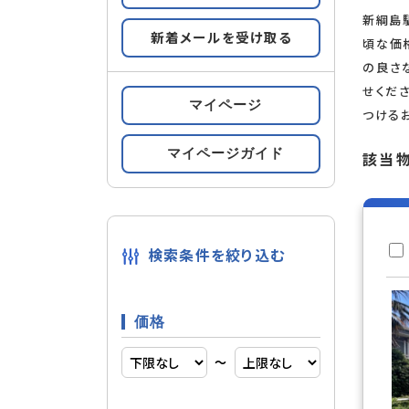
新綱島
新着メールを受け取る
すべての条件をみる
頃な価
条件の
の良さ
せくだ
マイページ
つける
都市ガス
設備
マイページガイド
該当
複層ガラ
内装
検索条件を絞り込む
輸入住宅
建物構造
価格
〜
南向き
部屋構造