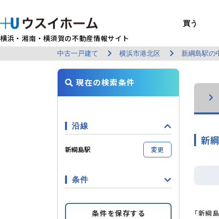
買う
横浜・湘南・横須賀の不動産情報サイト
中古一戸建て
横浜市港北区
新綱島駅の
BUY
SELL
RENT
U-CASA
REFORM
MANAGEMENT
COMPANY INFO
戸建て（総合）
売るTOP
賃貸住宅TOP
建てるTOP
リフォームTOP
貸すTOP
企業情報TOP
買う
売る
借りる
建てる
リフォーム
貸す
企業情報
新築戸建て
建物状況調査
エリアから探す
U-nifty（定
ウスイのリフォ
お悩み解決
店舗情報
現在の検索条件
（インスペクシ
中古戸建て
路線から探す
Kit-U（高性能
施工事例
サービス一覧
採用情報
レントホーム
中古マンション
マイページ
収益物件／アパ
リフォームメニ
管理委託の流れ
お問い合わせ
沿線
新綱
新綱島駅
変更
条件
条件を保存する
「新綱