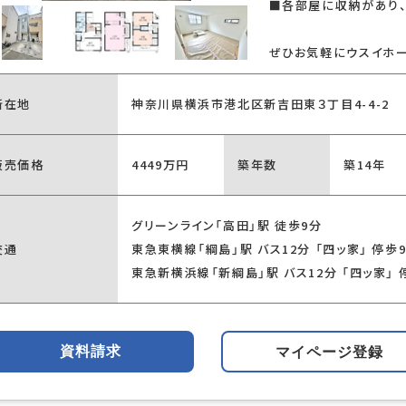
■各部屋に収納があり、
ぜひお気軽にウスイホ
所在地
神奈川県横浜市港北区新吉田東３丁目4-4-2
販売価格
4449万円
築年数
築14年
グリーンライン「高田」駅 徒歩9分
交通
東急東横線「綱島」駅 バス12分 「四ッ家」 停歩
東急新横浜線「新綱島」駅 バス12分 「四ッ家」 
資料請求
マイページ登録