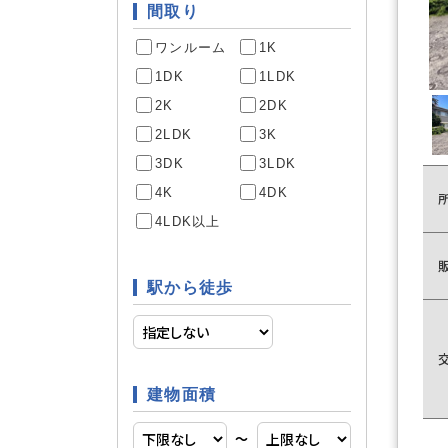
間取り
ワンルーム
1K
駐車場あ
駐車場
1DK
1LDK
2K
2DK
2LDK
3K
専用庭
庭
3DK
3LDK
4K
4DK
4LDK以上
システム
キッチン
駅から徒歩
床暖房
空調
建物面積
〜
床下収納
収納