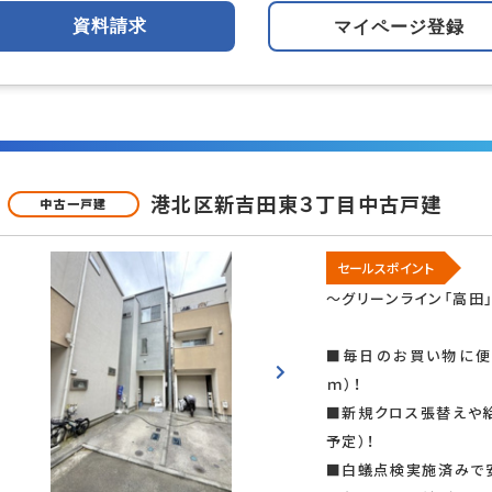
資料請求
マイページ登録
良好
閑静な住宅地
海が近い
港北区新吉田東３丁目中古戸建
中古一戸建
ー向け
投資
即引渡可
セールスポイント
～グリーンライン「高田
ム済
リノベーション済
■毎日のお買い物に便
ｍ）！
この条件で検
■新規クロス張替えや
見つかりました。
予定）！
■白蟻点検実施済みで安