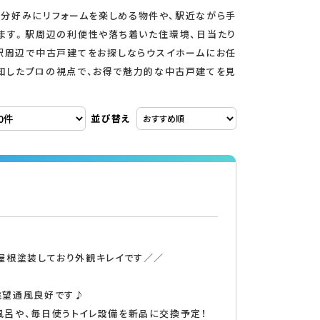
分好みにリフォームを楽しめる物件や、駅近ながら手
ます。駅周辺の利便性や落ち着いた住環境、日当たり
駅周辺で中古戸建てをお探しならウスイホームにお任
知したプロの視点で、お得で魅力的な中古戸建てを見
並び替え
屋根塗装しており外観キレイです／／
眺望通風良好です♪
風呂や、毎日使うトイレ設備を新品に交換予定！