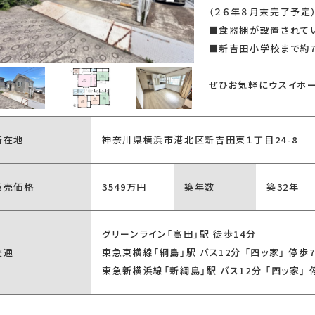
（２６年８月末完了予定
■食器棚が設置されて
り
駐車場2台以上
■新吉田小学校まで約7
ぜひお気軽にウスイホー
所在地
神奈川県横浜市港北区新吉田東１丁目24-8
キッチン
対面式キッチン
アイランドキッ
販売価格
3549万円
築年数
築32年
グリーンライン「高田」駅 徒歩14分
交通
東急東横線「綱島」駅 バス12分 「四ッ家」 停歩
東急新横浜線「新綱島」駅 バス12分 「四ッ家」 