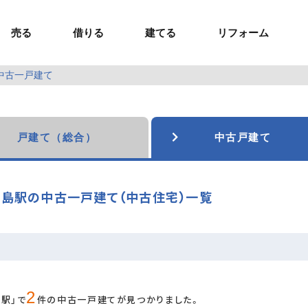
売る
借りる
建てる
リフォーム
中古一戸建て
事業用TOP
土地
ウスイホームの家づくり
ショールーム
セミナー・講座
投資物件
施工事例
リフォームの流れ
オーナー様へ
額制注文住宅）
ームの魅力
エリアから探す
ョン）
ラグジュアリー物件
お問い合わせ
企画住宅）
路線から探す
戸建て（総合）
中古戸建て
マイページ
ート・賃貸
ュー
マイページ
島駅の中古一戸建て（中古住宅）一覧
2
島駅」で
件の中古一戸建てが見つかりました。