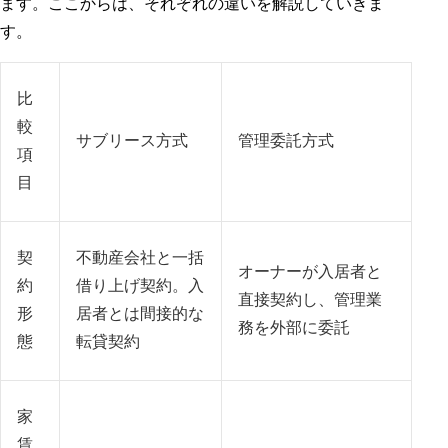
ます。ここからは、それぞれの違いを解説していきま
す。
比
較
サブリース方式
管理委託方式
項
目
契
不動産会社と一括
オーナーが入居者と
約
借り上げ契約。入
直接契約し、管理業
形
居者とは間接的な
務を外部に委託
態
転貸契約
家
賃