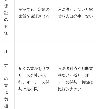
保
空室でも一定額の
入居者がいないと家
証
家賃が保証される
賃収入は発生しない
の
有
無
オ
ー
ナ
多くの業務をサブ
入居者対応や判断業
ー
リース会社が代
務などが残り、オー
の
行。オーナーの関
ナーの関与・負担は
業
与は最小限
比較的大きい
務
負
担