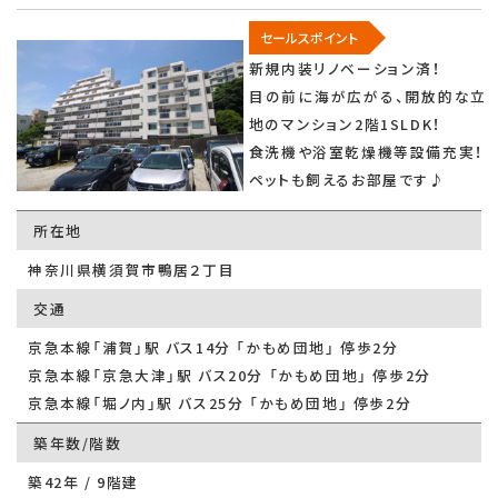
セールスポイント
新規内装リノベーション済！
目の前に海が広がる、開放的な立
地のマンション2階1SLDK！
食洗機や浴室乾燥機等設備充実！
ペットも飼えるお部屋です♪
所在地
神奈川県横須賀市鴨居２丁目
交通
京急本線「浦賀」駅 バス14分 「かもめ団地」 停歩2分
京急本線「京急大津」駅 バス20分 「かもめ団地」 停歩2分
京急本線「堀ノ内」駅 バス25分 「かもめ団地」 停歩2分
築年数/階数
築42年 / 9階建