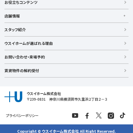
賃貸住宅
お役立ちコンテンツ
事業用賃貸
店舗情報
【買う】
戸建て（総合）
【横浜エリア】
スタッフ紹介
新築戸建て
金沢文庫店
上大岡店
戸塚店
新横浜店
港北ニュータウン店
中古戸建て
ウスイホームが選ばれる理由
【湘南エリア】
中古マンション
湘南台店
逗子店
茅ヶ崎店
藤沢店
土地
お問い合わせ・来場予約
【横須賀エリア】
投資物件
追浜店
衣笠店
久里浜店
武山店
野比店
馬堀海岸店
ラグジュアリー物件
賃貸物件の解約受付
横須賀中央店
【売る】
売却
ウスイホーム株式会社
〒239-0831 神奈川県横須賀市久里浜２丁目２－３
プライバシーポリシー
Copyright © ウスイホーム株式会社 All Right Reserved.