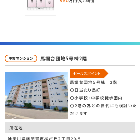
万円（5,200円)
馬堀台団地5号棟2階
中古マンション
セールスポイント
馬堀台団地５号棟 2階
〇日当たり良好
〇小学校・中学校徒歩圏内
〇2階の為どの世代にも検討いた
だけます
所在地
神奈川県横須賀市桜が丘２丁目20-5