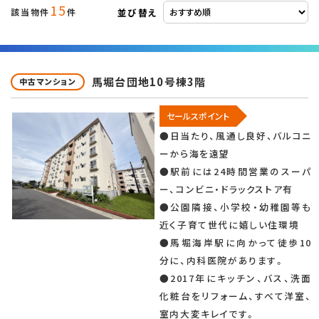
15
並び替え
該当物件
件
馬堀台団地10号棟3階
中古マンション
セールスポイント
●日当たり、風通し良好、バルコニ
ーから海を遠望
●駅前には24時間営業のスーパ
ー、コンビニ・ドラックストア有
●公園隣接、小学校・幼稚園等も
近く子育て世代に嬉しい住環境
●馬堀海岸駅に向かって徒歩10
分に、内科医院があります。
●2017年にキッチン、バス、洗面
化粧台をリフォーム、すべて洋室、
室内大変キレイです。