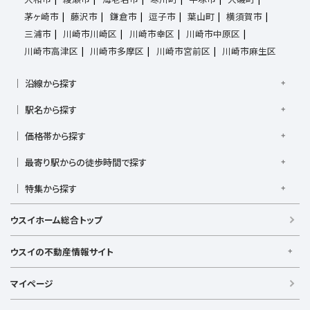
茅ヶ崎市
藤沢市
鎌倉市
逗子市
葉山町
横須賀市
三浦市
川崎市川崎区
川崎市幸区
川崎市中原区
川崎市高津区
川崎市多摩区
川崎市宮前区
川崎市麻生区
沿線から探す
京浜東北線
根岸線
東海道本線
横浜線
南武線
駅名から探す
横須賀線
相模線
鶴見線
湘南新宿ライン宇須
大倉山駅
大船駅
金沢八景駅
金沢文庫駅
鎌倉駅
湘南新宿ライン高海
価格帯から探す
東急東横線
東急田園都市線
上大岡駅
鴨居駅
川崎駅
菊名駅
弘明寺駅
久里浜駅
京急本線
京急久里浜線
京急逗子線
小田急小田原線
1,000万円以下
1,000万円台
2,000万円台
3,000万円台
港南台駅
最寄り駅からの徒歩時間で探す
小机駅
桜木町駅
湘南台駅
新横浜駅
小田急江ノ島線
ブルーライン
グリーンライン
4,000万円台
5,000万円台
6,000万円台
7,000万円台
逗子駅
センター南
中央林間駅
辻堂駅
戸塚駅
駅徒歩1分以内
駅徒歩3分以内
駅徒歩5分以内
みなとみらい線
金沢シーサイドライン
相鉄本線
8,000万円台
特集から探す
9,000万円台
1億円以上
根岸駅
平塚駅
藤沢駅
大和駅
横須賀駅
駅徒歩7分以内
駅徒歩10分以内
駅徒歩15分以内
相鉄いずみ野線
相模鉄道新横浜線
江ノ島電鉄
ペット相談可
リフォーム・リノベーション済
LDK15畳以上
横須賀中央駅
横浜駅
駅徒歩20分以内
駅徒歩21分以上
ウスイホーム総合トップ
湘南モノレール
浴室乾燥機付き
キッチン充実
収納充実、ウォークインクローゼット
ウスイの不動産情報サイト
ウスイの不動産情報サイト
マイページ
【借りる】