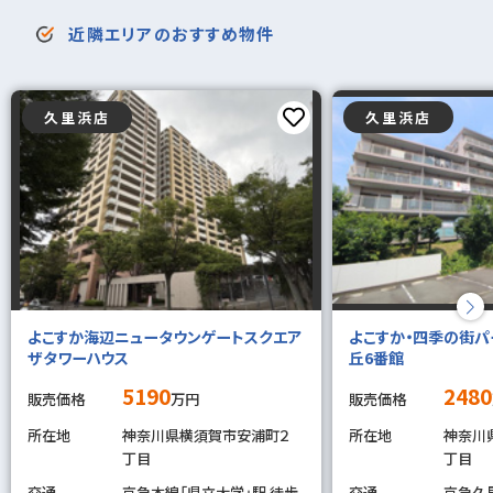
近隣エリアのおすすめ物件
久里浜店
久里浜店
よこすか海辺ニュータウンゲートスクエア
よこすか・四季の街パ
ザタワーハウス
丘6番館
5190
2480
販売価格
万円
販売価格
所在地
神奈川県横須賀市安浦町２
所在地
神奈川
丁目
丁目
交通
京急本線「県立大学」駅 徒歩
交通
京急久