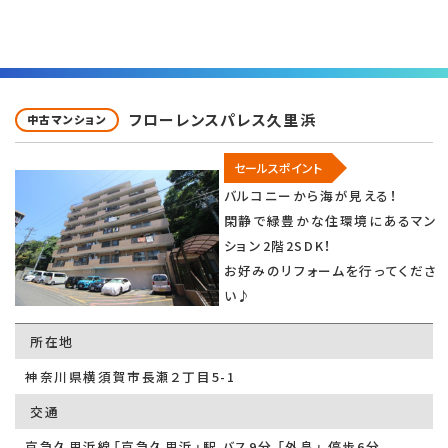
フローレンスパレス久里浜
中古マンション
セールスポイント
バルコニーから海が見える！
閑静で緑豊かな住環境にあるマン
ション2階2SDK！
お好みのリフォームを行ってくださ
い♪
所在地
神奈川県横須賀市長瀬２丁目5-1
交通
京急久里浜線「京急久里浜」駅 バス9分 「外畠」 停歩6分