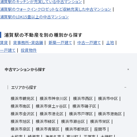
浦賀駅のキッチンが充実している中古マンション
浦賀駅のウォークインクロゼットなど収納充実した中古マンション
浦賀駅のLDK15畳以上の中古マンション
浦賀駅の不動産を別の種別から探す
賃貸
貸事務所・貸店舗
新築一戸建て
中古一戸建て
土地
一戸建て
投資物件
中古マンションから探す
エリアから探す
横浜市鶴見区
横浜市神奈川区
横浜市西区
横浜市中区
横浜市南区
横浜市保土ヶ谷区
横浜市磯子区
横浜市金沢区
横浜市港北区
横浜市戸塚区
横浜市港南区
横浜市旭区
横浜市緑区
横浜市瀬谷区
横浜市栄区
横浜市泉区
横浜市青葉区
横浜市都筑区
座間市
大和市
綾瀬市
海老名市
寒川町
平塚市
大磯町