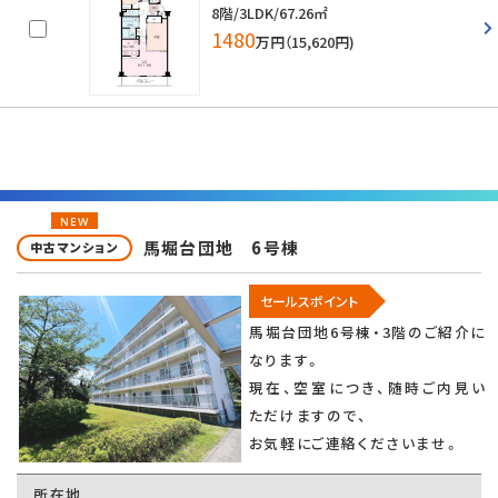
8階/3LDK/67.26㎡
1480
万円（15,620円)
NEW
馬堀台団地 6号棟
中古マンション
セールスポイント
馬堀台団地6号棟・3階のご紹介に
なります。
現在、空室につき、随時ご内見い
ただけますので、
お気軽にご連絡くださいませ。
所在地