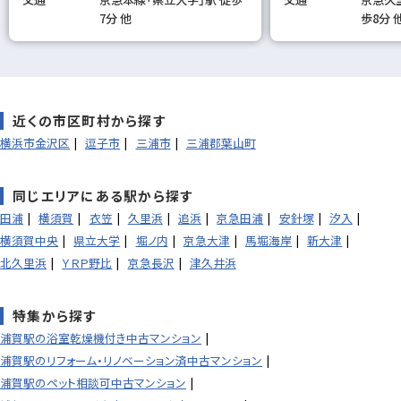
7分 他
歩8分 
近くの市区町村から探す
横浜市金沢区
逗子市
三浦市
三浦郡葉山町
同じエリアにある駅から探す
田浦
横須賀
衣笠
久里浜
追浜
京急田浦
安針塚
汐入
横須賀中央
県立大学
堀ノ内
京急大津
馬堀海岸
新大津
北久里浜
ＹＲＰ野比
京急長沢
津久井浜
特集から探す
浦賀駅の浴室乾燥機付き中古マンション
浦賀駅のリフォーム・リノベーション済中古マンション
浦賀駅のペット相談可中古マンション