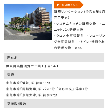
セールスポイント
新規リノベーション（令和８年９月
完了予定）
・システムキッチン新規交換 ・ユ
ニットバス新規交換
・クロス全室張替え ・フローリン
グ全室張替え ・トイレ・洗面化粧
台新規交換 etc..
所在地
神奈川県横須賀市二葉１丁目14-1
交通
京急本線「浦賀」駅 徒歩11分
京急本線「馬堀海岸」駅 バス9分 「立野中央」 停歩1分
京急本線「京急大津」駅 徒歩37分
築年数/階数