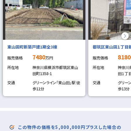
東山田町新築戸建1期全3棟
都筑区東山田１丁目
7480
8180
販売価格
万円
販売価格
所在地
神奈川県横浜市都筑区東山
所在地
神奈川
田町1358-1
田１丁
交通
グリーンライン「東山田」駅 徒
交通
グリーン
歩11分
歩13分
この物件の価格を5,000,000円プラスした場合の