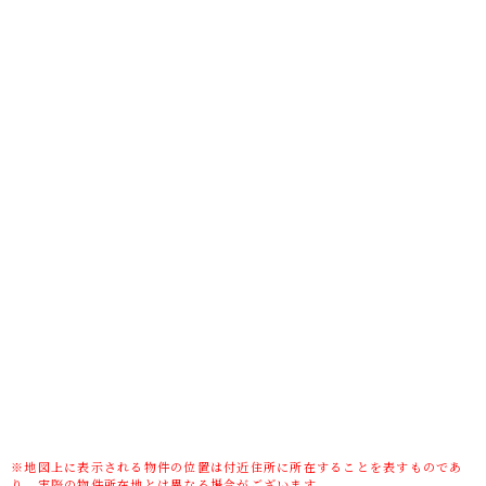
間
土地権利
所有権
土地面積(坪数)
166.28㎡(50.29坪)
傾斜地部分面積
-
路地状敷地
-
私道負担面積/
-/無
セットバック
高圧線下面積
-
地目/地勢
宅地/平坦
接道状況
一方(東 公道 6m)
建ぺい率/容積
50%/80%
率
用途地域
第一種低層住居専用
※地図上に表示される物件の位置は付近住所に所在することを表すものであ
り、実際の物件所在地とは異なる場合がございます。