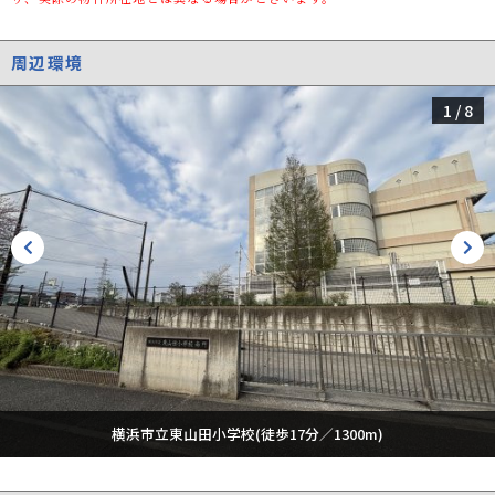
都市計画
市街化区域
種別/構造
新築一戸建/木造
周辺環境
階建
2階建
1
/
8
築年数
新築
総区画数/販売
10区画/10区画
区画数
向き
-
現況
完成済み
その他の法令上
景観法/宅地造成及び特定盛土等規制法/高度
の制限
地区/敷地面積最低限度有
取引態様
一般媒介
引渡時期
横浜市立東山田小学校(徒歩17分／1300m)
相談
設備
バリアフリー/室内洗濯機置場/フローリング/