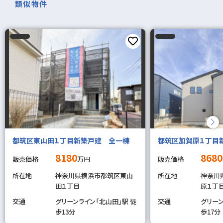
類似物件
都筑区東山田１丁目新築戸建 全一棟
都筑区加賀原１丁目
8180
8680
販売価格
万円
販売価格
所在地
神奈川県横浜市都筑区東山
所在地
神奈川
田１丁目
原１丁
交通
グリーンライン「北山田」駅 徒
交通
グリーン
歩13分
歩17分