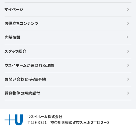
ウスイの不動産情報サイト
マイページ
【借りる】
賃貸住宅
お役立ちコンテンツ
事業用賃貸
店舗情報
【買う】
戸建て（総合）
【横浜エリア】
スタッフ紹介
新築戸建て
金沢文庫店
上大岡店
戸塚店
新横浜店
港北ニュータウン店
中古戸建て
ウスイホームが選ばれる理由
【湘南エリア】
中古マンション
湘南台店
逗子店
茅ヶ崎店
藤沢店
土地
お問い合わせ・来場予約
【横須賀エリア】
投資物件
追浜店
衣笠店
久里浜店
武山店
野比店
馬堀海岸店
ラグジュアリー物件
賃貸物件の解約受付
横須賀中央店
【売る】
売却
ウスイホーム株式会社
〒239-0831 神奈川県横須賀市久里浜２丁目２－３