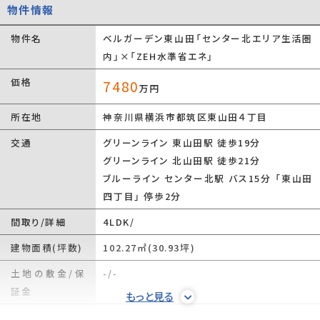
物件情報
物件名
ベルガーデン東山田「センター北エリア生活圏
内」×「ZEH水準省エネ」
価格
7480
万円
所在地
神奈川県横浜市都筑区東山田４丁目
交通
グリーンライン 東山田駅 徒歩19分
グリーンライン 北山田駅 徒歩21分
ブルーライン センター北駅 バス15分 「東山田
四丁目」 停歩2分
間取り/詳細
4LDK/
建物面積(坪数)
102.27㎡(30.93坪)
土地の敷金/保
-/-
証金
もっと見る
借地料/借地期
-/-