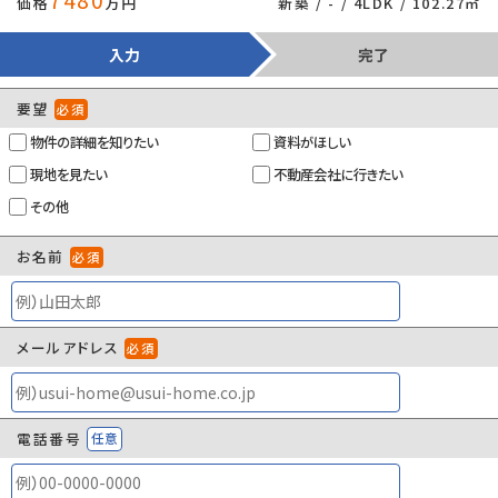
7480
価格
万円
新築 / - / 4LDK / 102.27㎡
入力
完了
要望
必須
物件の詳細を知りたい
資料がほしい
現地を見たい
不動産会社に行きたい
その他
お名前
必須
メールアドレス
必須
電話番号
任意