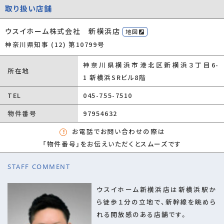
都市ガス/公営水道/公共下水/ガスコンロ/コ
取り扱い店舗
ンロ２口以上/食器洗い乾燥機/システムキッチ
ン/コンロ３口/バス・トイレ別/追焚機能浴室/
ウスイホーム株式会社 新横浜店
地図
浴室乾燥機/温水洗浄便座/トイレ２ヶ所/床下
神奈川県知事 (12) 第10799号
収納/ウォークインクロゼット/収納豊富
神奈川県横浜市港北区新横浜３丁目6-
備考
所在地
1 新横浜SRビル8階
(1)スピード案内コース(30分）
TEL
045-755-7510
物件最寄り駅や、現地、ご自宅などでお待ち合わせをさせて頂き、
お問い合わせ物件のご案内のみを承ります。休日のちょっとした隙間
物件番号
97954632
時間を有効活用♪
お電話でお問い合わせの際は
お仕事帰りやお買い物ついでのご案内も勿論承っております。
「物件番号」をお伝えいただくとスムーズです
(2)リモート対応コース（30分）
STAFF COMMENT
ご指定の時間に担当営業とオンラインでつなぎ、最寄り駅から物件ま
でのルートや、
ウスイホーム新横浜店は新横浜駅か
物件の内部や外観（今後）をリモートでご案内させて頂きます♪
ら徒歩１分の立地で、新幹線を眺めら
ローンのご相談、資金計画もリモートでも大丈夫です！
れる開放感のある店舗です。