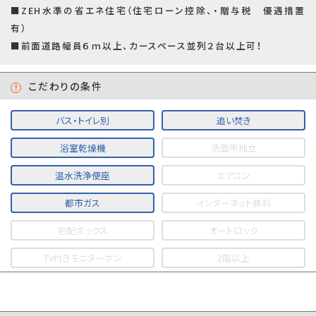
■ZEH水準の省エネ住宅（住宅ローン控除、・贈与税 優遇措置
有）
■前面道路幅員６ｍ以上、カースペース並列２台以上可！
こだわりの条件
バス・トイレ別
追い焚き
浴室乾燥機
洗面所独立
温水洗浄便座
エアコン
都市ガス
インターネット無料
宅配ボックス
オートロック
TV付きモニターホン
2階以上