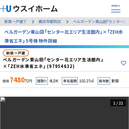
新築一戸建て
横浜市都筑区
ベルガーデン東山田「センター北エ
ベルガーデン東山田「センター北エリア生活圏内」×「ZEH水
準省エネ」 5号棟 物件詳細
新築一戸建
ベルガーデン東山田「センター北エリア生活圏内」
×「ZEH水準省エネ」 (97954632)
7480
万円
4LDK
102.27㎡
新築
価格
間取り
専有面積
築年数
1
/
21