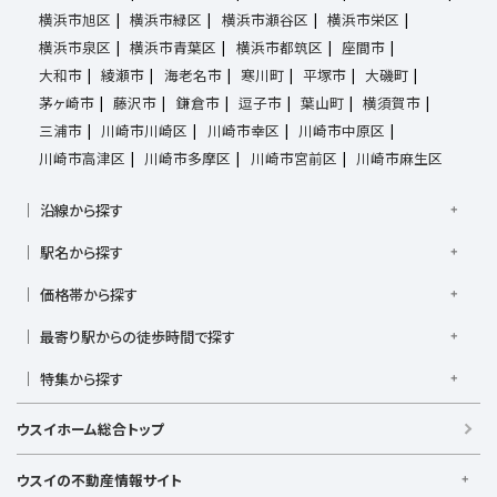
横浜市旭区
横浜市緑区
横浜市瀬谷区
横浜市栄区
横浜市泉区
横浜市青葉区
横浜市都筑区
座間市
大和市
綾瀬市
海老名市
寒川町
平塚市
大磯町
茅ヶ崎市
藤沢市
鎌倉市
逗子市
葉山町
横須賀市
三浦市
川崎市川崎区
川崎市幸区
川崎市中原区
川崎市高津区
川崎市多摩区
川崎市宮前区
川崎市麻生区
沿線から探す
京浜東北線
根岸線
東海道本線
横浜線
南武線
駅名から探す
横須賀線
相模線
鶴見線
湘南新宿ライン宇須
大倉山駅
大船駅
金沢八景駅
金沢文庫駅
鎌倉駅
湘南新宿ライン高海
価格帯から探す
東急東横線
東急田園都市線
上大岡駅
鴨居駅
川崎駅
菊名駅
弘明寺駅
久里浜駅
京急本線
京急久里浜線
京急逗子線
小田急小田原線
1,000万円以下
1,000万円台
2,000万円台
3,000万円台
港南台駅
最寄り駅からの徒歩時間で探す
小机駅
桜木町駅
湘南台駅
新横浜駅
小田急江ノ島線
ブルーライン
グリーンライン
4,000万円台
5,000万円台
6,000万円台
7,000万円台
逗子駅
センター南
中央林間駅
辻堂駅
戸塚駅
駅徒歩1分以内
駅徒歩3分以内
駅徒歩5分以内
みなとみらい線
金沢シーサイドライン
相鉄本線
8,000万円台
特集から探す
9,000万円台
1億円以上
根岸駅
平塚駅
藤沢駅
大和駅
横須賀駅
駅徒歩7分以内
駅徒歩10分以内
駅徒歩15分以内
相鉄いずみ野線
相模鉄道新横浜線
江ノ島電鉄
日当たり良好
ファミリー向け
南向き・南道路の
横須賀中央駅
横浜駅
駅徒歩20分以内
駅徒歩21分以上
ウスイホーム総合トップ
湘南モノレール
LDK15畳以上
海が見える
庭付き
ウスイの不動産情報サイト