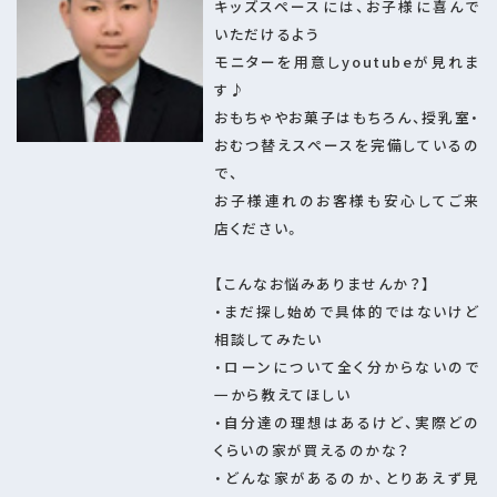
キッズスペースには、お子様に喜んで
(3)物件の魅力たっぷり紹介コース（1.5時間）
いただけるよう
仕様の詳細について、施工物件の魅力についてなど
モニターを用意しyoutubeが見れま
たっぷりご紹介します！もちろん資金計画などもご相談ください。
す♪
おもちゃやお菓子はもちろん、授乳室・
(4)住み替えご相談コース（2時間）
おむつ替えスペースを完備しているの
現在の家を売れば良い？貸せば良い？
で、
引越しまでの期間は？
お子様連れのお客様も安心してご来
今手本当に買い時？売り時？など
店ください。
不動産の疑問にすべてお答えします。
売却の実績も豊富ですので合わせてご相談ください♪
【こんなお悩みありませんか？】
・まだ探し始めで具体的ではないけど
建築確認番号
第25KAK建確01934号
相談してみたい
管理コード
97954632
・ローンについて全く分からないので
一から教えてほしい
情報更新日
2026年08月03日
・自分達の理想はあるけど、実際どの
取引条件の有効
2026年08月11日
くらいの家が買えるのかな？
期限
・どんな家があるのか、とりあえず見