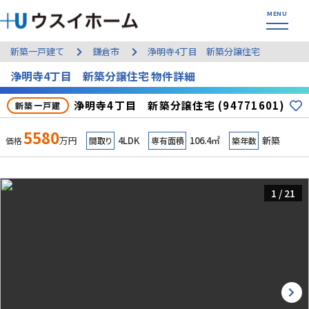
新築一戸建て
鎌倉市
浄明寺4丁目 新築分譲住宅
浄明寺4丁目 新築分譲住宅 物件詳細
浄明寺4丁目 新築分譲住宅 (94771601)
新築一戸建
5580
万円
4LDK
106.4㎡
新築
価格
間取り
専有面積
築年数
1
/
21