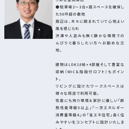
●駐車場2～3台+庭スペースを確保し
設備
日当たり良好/閑静な住宅地/眺望良好/室内
た50坪超の敷地
洗濯機置場/フローリング/ロフト付き/バルコ
周辺は、木々に囲まれていて心地よい
ニー/都市ガス/公営水道/公共下水/駐輪場/ガ
風を感じられ
スコンロ/コンロ２口以上/食器洗い乾燥機/シ
渋滞や人混みも無く静かな環境での
ステムキッチン/対面式キッチン/コンロ３口/バ
んびりと暮らしたい方へお勧めな立
ス・トイレ別/追焚機能浴室/浴室乾燥機/温水
地。
洗浄便座/洗面台/トイレ２ヶ所/浴室１坪以上/
独立洗面台/ウォークインクロゼット
建物はLDK18帖+4部屋そして豊富な
備考
収納（WIC＆階段付ロフト）もポイン
ト。
①私道持分：124㎡のうち2分の1 ②隣地所有者と私道について覚
リビングに設けたワークスペースは
書有り ③住宅省エネルギー性能証明書および適合証明書の発行
様々な用途で利用可能。
については、別途費用が発生いたします。 ④敷地の一部が土砂災
性能にも拘り環境＆家計に優しい「断
害特別警戒区域に指定 ⑤内見予約・資料請求は、担当者：飛田（と
熱性能等級5以上」「一次エネルギー
びた）のメール【kazuto_tobita@usui-group.com】へお問い合
消費量等級6」の「省エネ住宅」長く住
わせください。 ※※※広告掲載は全てお断りです※※※
みやすいをコンセプトに設計いたしま
建築確認番号
第24KAK建確04412号