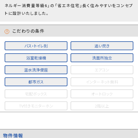
ネルギー消費量等級6」の「省エネ住宅」長く住みやすいをコンセプ
トに設計いたしました。
こだわりの条件
バス・トイレ別
追い焚き
浴室乾燥機
洗面所独立
温水洗浄便座
エアコン
都市ガス
インターネット無料
宅配ボックス
オートロック
TV付きモニターホン
2階以上
物件情報