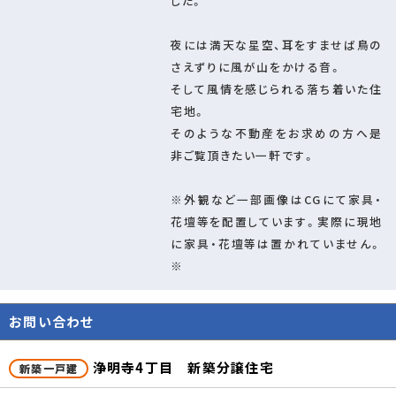
した。
管理コード
94771601
夜には満天な星空、耳をすませば鳥の
情報更新日
2026年08月09日
さえずりに風が山をかける音。
取引条件の有効
2026年08月17日
そして風情を感じられる落ち着いた住
期限
宅地。
そのような不動産をお求めの方へ是
非ご覧頂きたい一軒です。
※外観など一部画像はCGにて家具・
花壇等を配置しています。実際に現地
に家具・花壇等は置かれていません。
※
お問い合わせ
×
浄明寺4丁目 新築分譲住宅
新築一戸建