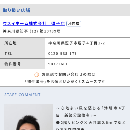
都市計画
市街化区域
取り扱い店舗
種別/構造
新築一戸建/木造
ウスイホーム株式会社 逗子店
地図
階建
2階建
神奈川県知事 (12) 第10799号
築年数
新築
所在地
神奈川県逗子市逗子４丁目1-2
総区画数/販売
-/-
TEL
0120-938-177
区画数
物件番号
94771601
向き
-
お電話でお問い合わせの際は
現況
完成済み
「物件番号」をお伝えいただくとスムーズです
その他の法令上
文化財保護法/宅地造成及び特定盛土等規制
の制限
法/風致地区/法22条区域、風致地区（第2種）、
STAFF COMMENT
鎌倉市まちづくり条例、土砂災害警戒区域※一
～心地よい風を感じる「浄明寺4丁
部特別警戒区域
目 新築分譲住宅」～
取引態様
専任媒介
●2階リビング×天井高2.6ｍでゆと
引渡時期
即時
りある空間演出