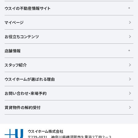
ウスイの不動産情報サイト
ウスイの不動産情報サイト
マイページ
【借りる】
賃貸住宅
お役立ちコンテンツ
事業用賃貸
店舗情報
【買う】
戸建て（総合）
【横浜エリア】
スタッフ紹介
新築戸建て
金沢文庫店
上大岡店
戸塚店
新横浜店
港北ニュータウン店
中古戸建て
ウスイホームが選ばれる理由
【湘南エリア】
中古マンション
湘南台店
逗子店
茅ヶ崎店
藤沢店
土地
お問い合わせ・来場予約
【横須賀エリア】
投資物件
追浜店
衣笠店
久里浜店
武山店
野比店
馬堀海岸店
ラグジュアリー物件
賃貸物件の解約受付
横須賀中央店
【売る】
売却
ウスイホーム株式会社
〒239-0831 神奈川県横須賀市久里浜２丁目２－３