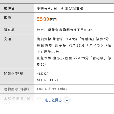
物件名
浄明寺4丁目 新築分譲住宅
価格
5580
万円
所在地
神奈川県鎌倉市浄明寺４丁目6-36
交通
横須賀線 鎌倉駅 バス9分 「青砥橋」 停歩7分
横須賀線 逗子駅 バス17分 「ハイランド坂
上」 停歩19分
京急本線 金沢八景駅 バス29分 「青砥橋」 停
歩6分
間取り/詳細
4LDK/
4LDK＋ロフト
建物面積(坪数)
106.4㎡(32.18坪)
土地の敷金/保
-/-
もっと見る
証金
借地料/借地期
-/-