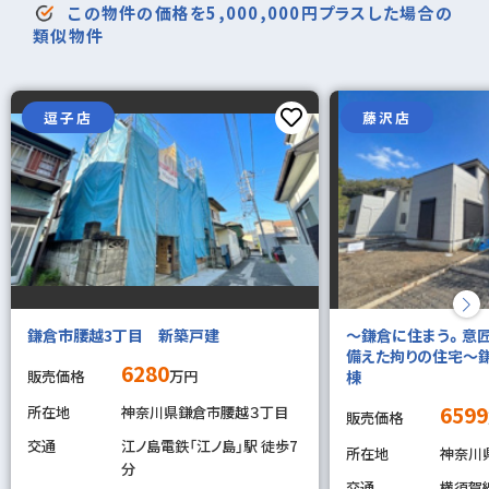
この物件の価格を5,000,000円プラスした場合の
類似物件
逗子店
藤沢店
鎌倉市腰越3丁目 新築戸建
～鎌倉に住まう。意
備えた拘りの住宅～
6280
販売価格
万円
棟
6599
所在地
神奈川県鎌倉市腰越３丁目
販売価格
交通
江ノ島電鉄「江ノ島」駅 徒歩7
所在地
神奈川
分
交通
横須賀線