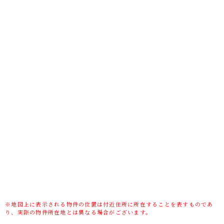
間
土地権利
所有権
土地面積(坪数)
184.95㎡(55.94坪)
傾斜地部分面積
-
路地状敷地
-
私道負担面積/
124㎡/無
セットバック
高圧線下面積
-
地目/地勢
宅地/平坦
接道状況
一方
建ぺい率/容積
40%/80%
率
※地図上に表示される物件の位置は付近住所に所在することを表すものであ
り、実際の物件所在地とは異なる場合がございます。
用途地域
第一種低層住居専用