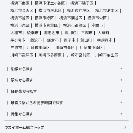
横浜市南区
横浜市保土ヶ谷区
横浜市磯子区
横浜市金沢区
横浜市港北区
横浜市戸塚区
横浜市港南区
横浜市旭区
横浜市緑区
横浜市瀬谷区
横浜市栄区
横浜市泉区
横浜市青葉区
横浜市都筑区
座間市
大和市
綾瀬市
海老名市
寒川町
平塚市
大磯町
茅ヶ崎市
藤沢市
鎌倉市
逗子市
葉山町
横須賀市
三浦市
川崎市川崎区
川崎市幸区
川崎市中原区
川崎市高津区
川崎市多摩区
川崎市宮前区
川崎市麻生区
沿線から探す
京浜東北線
根岸線
東海道本線
横浜線
南武線
駅名から探す
横須賀線
相模線
鶴見線
湘南新宿ライン宇須
大倉山駅
大船駅
金沢八景駅
金沢文庫駅
鎌倉駅
湘南新宿ライン高海
価格帯から探す
東急東横線
東急田園都市線
上大岡駅
鴨居駅
川崎駅
菊名駅
弘明寺駅
久里浜駅
京急本線
京急久里浜線
京急逗子線
小田急小田原線
1,000万円以下
1,000万円台
2,000万円台
3,000万円台
港南台駅
最寄り駅からの徒歩時間で探す
小机駅
桜木町駅
湘南台駅
新横浜駅
小田急江ノ島線
ブルーライン
グリーンライン
4,000万円台
5,000万円台
6,000万円台
7,000万円台
逗子駅
センター南
中央林間駅
辻堂駅
戸塚駅
駅徒歩1分以内
駅徒歩3分以内
駅徒歩5分以内
みなとみらい線
金沢シーサイドライン
相鉄本線
8,000万円台
特集から探す
9,000万円台
1億円以上
根岸駅
平塚駅
藤沢駅
大和駅
横須賀駅
駅徒歩7分以内
駅徒歩10分以内
駅徒歩15分以内
相鉄いずみ野線
相模鉄道新横浜線
江ノ島電鉄
日当たり良好
ファミリー向け
南向き・南道路の
横須賀中央駅
横浜駅
駅徒歩20分以内
駅徒歩21分以上
ウスイホーム総合トップ
湘南モノレール
LDK15畳以上
海が見える
庭付き