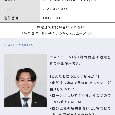
総区画数/販売
-/-
TEL
0120-394-555
区画数
物件番号
104209445
向き
南西
お電話でお問い合わせの際は
現況
未完成
「物件番号」をお伝えいただくとスムーズです
その他の法令上
-
の制限
STAFF COMMENT
取引態様
仲介
ウスイホーム（株）湘南台店は地元密
引渡時期
相談
着の不動産屋です。
設備
室内洗濯機置場/フローリング/バルコニー/都
【こんなお悩みありませんか？】
市ガス/公営水道/公共下水/電気有/バス・トイ
・まだ探し始めで具体的ではないけど
レ別/トイレ２ヶ所/床下収納/ウォークインシュ
相談してみたい
ーズクロゼット/収納豊富
・ローンについて全く分からないので
備考
一から教えてほしい
・自分たちの理想あるけど、実際どの
※カースペース２台分(※車種による)
くらいの家がかえるのかな？