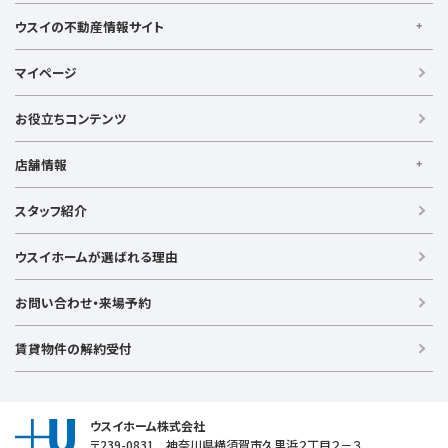
ウスイの不動産情報サイト
ウスイの不動産情報サイト
マイページ
【借りる】
賃貸住宅
お役立ちコンテンツ
事業用賃貸
店舗情報
【買う】
戸建て（総合）
【横浜エリア】
スタッフ紹介
新築戸建て
金沢文庫店
上大岡店
戸塚店
新横浜店
港北ニュータウン店
中古戸建て
ウスイホームが選ばれる理由
【湘南エリア】
中古マンション
湘南台店
逗子店
茅ヶ崎店
藤沢店
土地
お問い合わせ・来場予約
【横須賀エリア】
投資物件
追浜店
衣笠店
久里浜店
武山店
野比店
馬堀海岸店
ラグジュアリー物件
賃貸物件の解約受付
横須賀中央店
【売る】
売却
ウスイホーム株式会社
〒239-0831 神奈川県横須賀市久里浜２丁目２－３