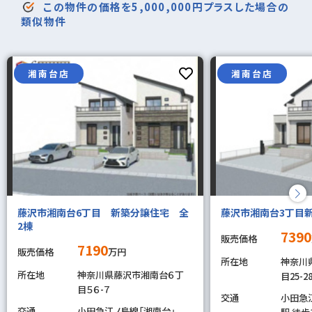
この物件の価格を5,000,000円プラスした場合の
類似物件
湘南台店
湘南台店
藤沢市湘南台6丁目 新築分譲住宅 全
藤沢市湘南台3丁目新
2棟
7390
販売価格
7190
販売価格
万円
所在地
神奈川
所在地
神奈川県藤沢市湘南台６丁
目25-2
目５６-７
交通
小田急
交通
小田急江ノ島線「湘南台」