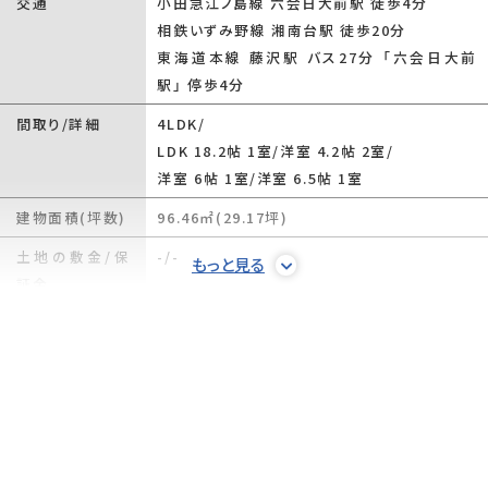
交通
小田急江ノ島線 六会日大前駅 徒歩4分
相鉄いずみ野線 湘南台駅 徒歩20分
東海道本線 藤沢駅 バス27分 「六会日大前
駅」 停歩4分
間取り/詳細
4LDK/
LDK 18.2帖 1室
/
洋室 4.2帖 2室
/
洋室 6帖 1室
/
洋室 6.5帖 1室
建物面積(坪数)
96.46㎡(29.17坪)
土地の敷金/保
-/-
もっと見る
証金
借地料/借地期
-/-
間
土地権利
所有権
土地面積(坪数)
129.27㎡(39.1坪)
傾斜地部分面積
-