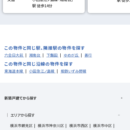
駅 徒歩
駅 徒歩14分
この物件と同じ駅、隣接駅の物件を探す
六会日大前
湘南台
下飯田
ゆめが丘
善行
この物件と同じ沿線の物件を探す
東海道本線
小田急江ノ島線
相鉄いずみ野線
新築戸建てから探す
エリアから探す
横浜市鶴見区
横浜市神奈川区
横浜市西区
横浜市中区