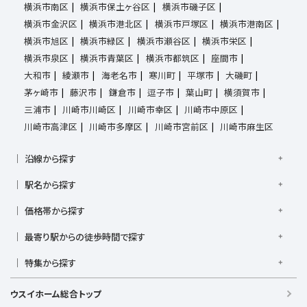
横浜市南区
横浜市保土ヶ谷区
横浜市磯子区
横浜市金沢区
横浜市港北区
横浜市戸塚区
横浜市港南区
横浜市旭区
横浜市緑区
横浜市瀬谷区
横浜市栄区
横浜市泉区
横浜市青葉区
横浜市都筑区
座間市
大和市
綾瀬市
海老名市
寒川町
平塚市
大磯町
茅ヶ崎市
藤沢市
鎌倉市
逗子市
葉山町
横須賀市
三浦市
川崎市川崎区
川崎市幸区
川崎市中原区
川崎市高津区
川崎市多摩区
川崎市宮前区
川崎市麻生区
沿線から探す
京浜東北線
根岸線
東海道本線
横浜線
南武線
駅名から探す
横須賀線
相模線
鶴見線
湘南新宿ライン宇須
大倉山駅
大船駅
金沢八景駅
金沢文庫駅
鎌倉駅
湘南新宿ライン高海
価格帯から探す
東急東横線
東急田園都市線
上大岡駅
鴨居駅
川崎駅
菊名駅
弘明寺駅
久里浜駅
京急本線
京急久里浜線
京急逗子線
小田急小田原線
1,000万円以下
1,000万円台
2,000万円台
3,000万円台
港南台駅
最寄り駅からの徒歩時間で探す
小机駅
桜木町駅
湘南台駅
新横浜駅
小田急江ノ島線
ブルーライン
グリーンライン
4,000万円台
5,000万円台
6,000万円台
7,000万円台
逗子駅
センター南
中央林間駅
辻堂駅
戸塚駅
駅徒歩1分以内
駅徒歩3分以内
駅徒歩5分以内
みなとみらい線
金沢シーサイドライン
相鉄本線
8,000万円台
特集から探す
9,000万円台
1億円以上
根岸駅
平塚駅
藤沢駅
大和駅
横須賀駅
駅徒歩7分以内
駅徒歩10分以内
駅徒歩15分以内
相鉄いずみ野線
相模鉄道新横浜線
江ノ島電鉄
日当たり良好
ファミリー向け
南向き・南道路の
横須賀中央駅
横浜駅
駅徒歩20分以内
駅徒歩21分以上
ウスイホーム総合トップ
湘南モノレール
LDK15畳以上
海が見える
庭付き