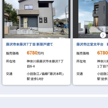
藤沢市本藤沢７丁目 新築戸建て
藤沢市辻堂太平台 
6780
6780
販売価格
万円
販売価格
所在地
神奈川県藤沢市本藤沢７丁
所在地
神奈川
目6-4
１丁目７
交通
小田急江ノ島線「藤沢本町」
交通
小田急
駅 徒歩14分
駅 徒歩