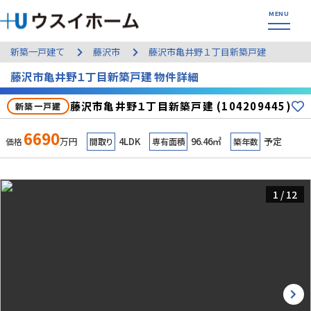
新築一戸建て
藤沢市
藤沢市亀井野１丁目新築戸建
藤沢市亀井野１丁目新築戸建 物件詳細
藤沢市亀井野１丁目新築戸建 (104209445)
新築一戸建
6690
万円
4LDK
96.46㎡
予定
価格
間取り
専有面積
築年数
1
/
12