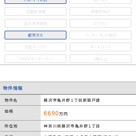
浴室乾燥機
洗面所独立
温水洗浄便座
エアコン
都市ガス
インターネット無料
宅配ボックス
オートロック
TV付きモニターホン
2階以上
物件情報
物件名
藤沢市亀井野１丁目新築戸建
価格
6690
万円
所在地
神奈川県藤沢市亀井野１丁目