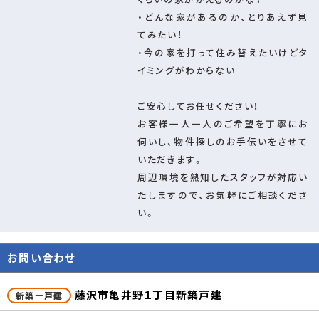
※図面と現況が異なる場合は現況優先
・どんな家があるのか、とりあえず見
建築確認番号
第HPA26-03533-1号
てみたい！
・今の家を打って住み替えたいけどタ
管理コード
104209445
イミングがわからない
情報更新日
2026年08月03日
取引条件の有効
2026年08月17日
ご安心してお任せください！
期限
お客様一人一人のご希望を丁寧にお
伺いし、物件探しのお手伝いをさせて
いただきます。
周辺環境を熟知したスタッフが対応い
たしますので、お気軽にご相談くださ
い。
お問い合わせ
藤沢市亀井野１丁目新築戸建
新築一戸建