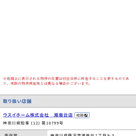
路地状敷地
-
私道負担面積/
-/-
セットバック
高圧線下面積
-
地目/地勢
宅地/-
接道状況
-(南西 公道 4m)(北西 公道 4m)
建ぺい率/容積
60%/80%
率
※地図上に表示される物件の位置は付近住所に所在することを表すものであ
り、実際の物件所在地とは異なる場合がございます。
用途地域
第一種低層住居専用
都市計画
-
取り扱い店舗
種別/構造
新築一戸建/木造
ウスイホーム株式会社 湘南台店
地図
階建
2階建
神奈川県知事 (12) 第10799号
築年数
予定
所在地
神奈川県藤沢市湘南台１丁目9-3