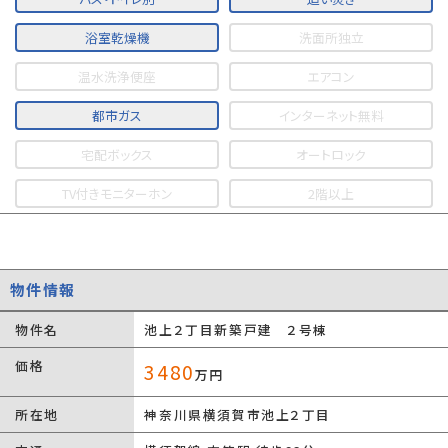
浴室乾燥機
洗面所独立
温水洗浄便座
エアコン
都市ガス
インターネット無料
宅配ボックス
オートロック
TV付きモニターホン
2階以上
物件情報
物件名
池上２丁目新築戸建 ２号棟
価格
3480
万円
所在地
神奈川県横須賀市池上２丁目