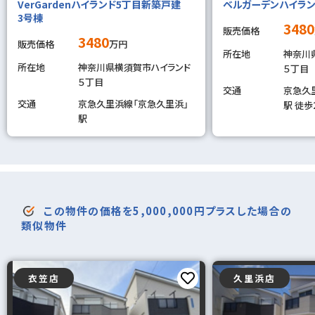
VerGardenハイランド5丁目新築戸建
ベルガーデンハイラン
3号棟
3480
販売価格
3480
販売価格
万円
所在地
神奈川
所在地
神奈川県横須賀市ハイランド
５丁目
５丁目
交通
京急久
交通
京急久里浜線「京急久里浜」
駅 徒歩
駅
この物件の価格を5,000,000円プラスした場合の
類似物件
衣笠店
久里浜店