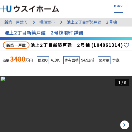
新築一戸建て
横須賀市
池上２丁目新築戸建 ２号棟
池上２丁目新築戸建 ２号棟 物件詳細
池上２丁目新築戸建 ２号棟 (104061314)
新築一戸建
3480
万円
4LDK
94.91㎡
予定
価格
間取り
専有面積
築年数
1
/
8