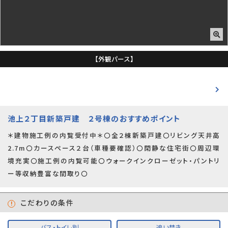
【外観パース】
池上２丁目新築戸建 ２号棟のおすすめポイント
＊建物施工例の内覧受付中＊〇全２棟新築戸建〇リビング天井高
2.7m〇カースペース２台（車種要確認）〇閑静な住宅街〇周辺環
境充実〇施工例の内覧可能〇ウォークインクローゼット・パントリ
ー等収納豊富な間取り〇
こだわりの条件
バス・トイレ別
追い焚き