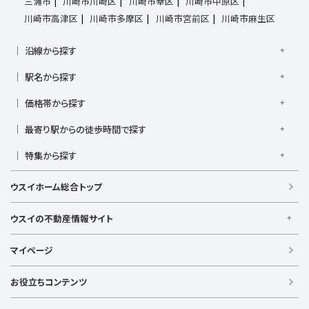
三浦市
川崎市川崎区
川崎市幸区
川崎市中原区
川崎市高津区
川崎市多摩区
川崎市宮前区
川崎市麻生区
沿線から探す
京浜東北線
根岸線
東海道本線
横浜線
南武線
駅名から探す
横須賀線
相模線
鶴見線
湘南新宿ライン宇須
大倉山駅
大船駅
金沢八景駅
金沢文庫駅
鎌倉駅
湘南新宿ライン高海
価格帯から探す
東急東横線
東急田園都市線
上大岡駅
鴨居駅
川崎駅
菊名駅
弘明寺駅
久里浜駅
京急本線
京急久里浜線
京急逗子線
小田急小田原線
1,000万円以下
1,000万円台
2,000万円台
3,000万円台
港南台駅
最寄り駅からの徒歩時間で探す
小机駅
桜木町駅
湘南台駅
新横浜駅
小田急江ノ島線
ブルーライン
グリーンライン
4,000万円台
5,000万円台
6,000万円台
7,000万円台
逗子駅
センター南
中央林間駅
辻堂駅
戸塚駅
駅徒歩1分以内
駅徒歩3分以内
駅徒歩5分以内
みなとみらい線
金沢シーサイドライン
相鉄本線
8,000万円台
特集から探す
9,000万円台
1億円以上
根岸駅
平塚駅
藤沢駅
大和駅
横須賀駅
駅徒歩7分以内
駅徒歩10分以内
駅徒歩15分以内
相鉄いずみ野線
相模鉄道新横浜線
江ノ島電鉄
日当たり良好
ファミリー向け
南向き・南道路の
横須賀中央駅
横浜駅
駅徒歩20分以内
駅徒歩21分以上
ウスイホーム総合トップ
湘南モノレール
LDK15畳以上
海が見える
庭付き
ウスイの不動産情報サイト
ウスイの不動産情報サイト
マイページ
【借りる】
賃貸住宅
お役立ちコンテンツ
事業用賃貸