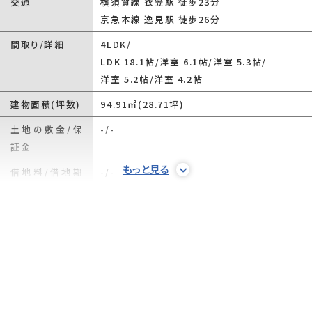
交通
横須賀線 衣笠駅 徒歩23分
京急本線 逸見駅 徒歩26分
間取り/詳細
4LDK/
LDK 18.1帖
/
洋室 6.1帖
/
洋室 5.3帖
/
洋室 5.2帖
/
洋室 4.2帖
建物面積(坪数)
94.91㎡(28.71坪)
土地の敷金/保
-/-
証金
もっと見る
借地料/借地期
-/-
間
土地権利
所有権
土地面積(坪数)
129.08㎡(39.04坪)
傾斜地部分面積
-
路地状敷地
-