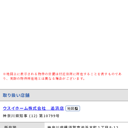
私道負担面積/
-/要 7.38㎡
セットバック
高圧線下面積
-
地目/地勢
宅地/-
接道状況
一方(西 公道 3.2m 間口 9.2m)
建ぺい率/容積
60%/160%
率
用途地域
第一種中高層住居専用
※地図上に表示される物件の位置は付近住所に所在することを表すものであ
都市計画
市街化区域
り、実際の物件所在地とは異なる場合がございます。
種別/構造
新築一戸建/木造
取り扱い店舗
階建
2階建
ウスイホーム株式会社 追浜店
築年数
予定
地図
神奈川県知事 (12) 第10799号
総区画数/販売
2区画/2区画
区画数
所在地
神奈川県横須賀市追浜本町１丁目8-12