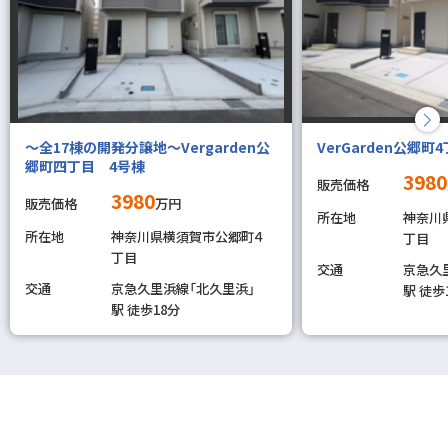
～全17棟の開発分譲地～Vergarden公
VerGarden公郷
郷町四丁目 4号棟
3980
販売価格
3980
販売価格
万円
所在地
神奈川
所在地
神奈川県横須賀市公郷町４
丁目
丁目
交通
京急久
交通
京急久里浜線「北久里浜」
駅 徒歩
駅 徒歩18分