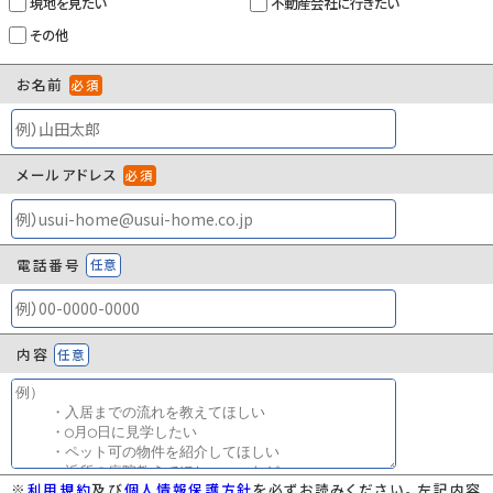
現地を見たい
不動産会社に行きたい
管理コード
104061314
その他
情報更新日
2026年08月07日
お名前
取引条件の有効
2026年08月17日
必須
期限
メールアドレス
必須
電話番号
任意
×
内容
任意
※
利用規約
及び
個人情報保護方針
を必ずお読みください。左記内容