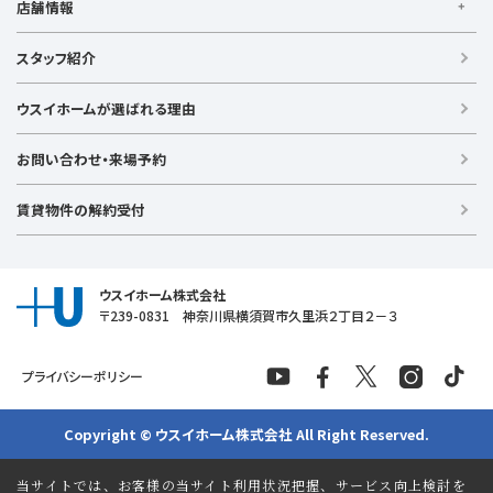
店舗情報
【買う】
戸建て（総合）
【横浜エリア】
スタッフ紹介
新築戸建て
金沢文庫店
上大岡店
戸塚店
新横浜店
港北ニュータウン店
中古戸建て
ウスイホームが選ばれる理由
【湘南エリア】
中古マンション
湘南台店
逗子店
茅ヶ崎店
藤沢店
土地
お問い合わせ・来場予約
【横須賀エリア】
投資物件
追浜店
衣笠店
久里浜店
武山店
野比店
馬堀海岸店
ラグジュアリー物件
賃貸物件の解約受付
横須賀中央店
【売る】
売却
ウスイホーム株式会社
〒239-0831 神奈川県横須賀市久里浜２丁目２－３
プライバシーポリシー
Copyright © ウスイホーム株式会社 All Right Reserved.
当サイトでは、お客様の当サイト利用状況把握、サービス向上検討を