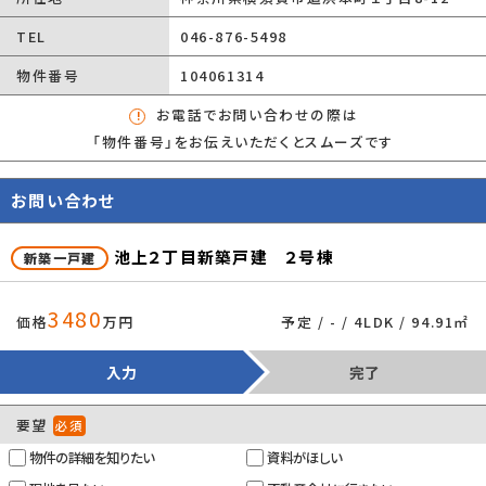
向き
-
TEL
046-876-5498
現況
未完成
物件番号
104061314
その他の法令上
景観法/宅地造成及び特定盛土等規制法/高度
お電話でお問い合わせの際は
の制限
地区/準防火地域/都市再生特別地区
「物件番号」をお伝えいただくとスムーズです
取引態様
一般媒介
お問い合わせ
引渡時期
相談
設備
閑静な住宅地/室内洗濯機置場/フローリング/
池上２丁目新築戸建 ２号棟
新築一戸建
都市ガス/公営水道/公共下水/２面バルコニ
ー/ガスコンロ/コンロ２口以上/食器洗い乾燥
3480
価格
万円
予定 / - / 4LDK / 94.91㎡
機/システムキッチン/対面式キッチン/コンロ３
口/バス・トイレ別/追焚機能浴室/浴室乾燥機/
入力
完了
トイレ２ヶ所/浴室１坪以上/ウォークインクロ
ゼット
要望
必須
建築確認番号
第26KAK建確00284号
物件の詳細を知りたい
資料がほしい