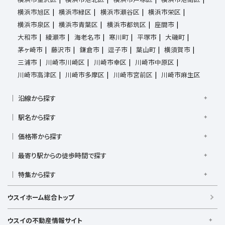
横浜市旭区
横浜市緑区
横浜市瀬谷区
横浜市栄区
横浜市泉区
横浜市青葉区
横浜市都筑区
座間市
大和市
綾瀬市
海老名市
寒川町
平塚市
大磯町
茅ヶ崎市
藤沢市
鎌倉市
逗子市
葉山町
横須賀市
三浦市
川崎市川崎区
川崎市幸区
川崎市中原区
川崎市高津区
川崎市多摩区
川崎市宮前区
川崎市麻生区
沿線から探す
京浜東北線
根岸線
東海道本線
横浜線
南武線
駅名から探す
横須賀線
相模線
鶴見線
湘南新宿ライン宇須
大倉山駅
大船駅
金沢八景駅
金沢文庫駅
鎌倉駅
湘南新宿ライン高海
価格帯から探す
東急東横線
東急田園都市線
上大岡駅
鴨居駅
川崎駅
菊名駅
弘明寺駅
久里浜駅
京急本線
京急久里浜線
京急逗子線
小田急小田原線
1,000万円以下
1,000万円台
2,000万円台
3,000万円台
港南台駅
最寄り駅からの徒歩時間で探す
小机駅
桜木町駅
湘南台駅
新横浜駅
小田急江ノ島線
ブルーライン
グリーンライン
4,000万円台
5,000万円台
6,000万円台
7,000万円台
逗子駅
センター南
中央林間駅
辻堂駅
戸塚駅
駅徒歩1分以内
駅徒歩3分以内
駅徒歩5分以内
みなとみらい線
金沢シーサイドライン
相鉄本線
8,000万円台
特集から探す
9,000万円台
1億円以上
根岸駅
平塚駅
藤沢駅
大和駅
横須賀駅
駅徒歩7分以内
駅徒歩10分以内
駅徒歩15分以内
相鉄いずみ野線
相模鉄道新横浜線
江ノ島電鉄
日当たり良好
ファミリー向け
南向き・南道路の
横須賀中央駅
横浜駅
駅徒歩20分以内
駅徒歩21分以上
ウスイホーム総合トップ
湘南モノレール
LDK15畳以上
海が見える
庭付き
ウスイの不動産情報サイト