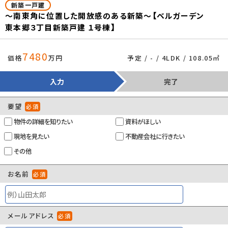
設備
日当たり良好/閑静な住宅地/室内洗濯機置
新築一戸建
～南東角に位置した開放感のある新築～【ベルガーデン
場/バルコニー/都市ガス/公営水道/公共下水/
東本郷３丁目新築戸建 １号棟】
ガスコンロ/コンロ２口以上/システムキッチン/
対面式キッチン/コンロ３口/バス・トイレ別/追
焚機能浴室/浴室乾燥機/温水洗浄便座/洗面
7480
価格
万円
予定 / - / 4LDK / 108.05㎡
×
台/洗髪洗面化粧台/浴室１坪以上/床下収納/
ウォークインシューズクロゼット/収納豊富/デ
入力
完了
ィンプルキー
要望
必須
建築確認番号
第26KAK建確00057号
物件の詳細を知りたい
資料がほしい
管理コード
103729053
現地を見たい
不動産会社に行きたい
情報更新日
2026年08月03日
その他
取引条件の有効
2026年08月10日
お名前
必須
期限
メールアドレス
必須