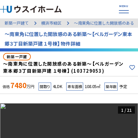
新築一戸建て
横浜市緑区
～南東角に位置した開放感のある新
～南東角に位置した開放感のある新築～【ベルガーデン東本
郷３丁目新築戸建 １号棟】 物件詳細
新築一戸建
～南東角に位置した開放感のある新築～【ベルガーデン
東本郷３丁目新築戸建 １号棟】 (103729053)
7480
万円
4LDK
108.05㎡
予定
価格
間取り
専有面積
築年数
1
/
21