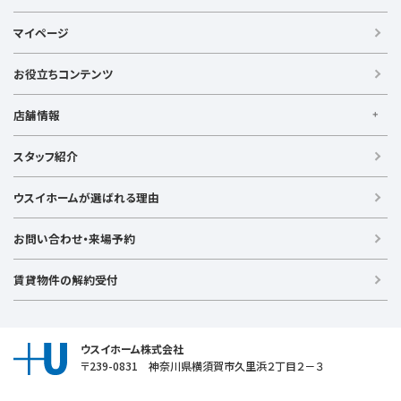
ウスイの不動産情報サイト
マイページ
【借りる】
賃貸住宅
お役立ちコンテンツ
事業用賃貸
店舗情報
【買う】
戸建て（総合）
【横浜エリア】
スタッフ紹介
新築戸建て
金沢文庫店
上大岡店
戸塚店
新横浜店
港北ニュータウン店
中古戸建て
ウスイホームが選ばれる理由
【湘南エリア】
中古マンション
湘南台店
逗子店
茅ヶ崎店
藤沢店
土地
お問い合わせ・来場予約
【横須賀エリア】
投資物件
追浜店
衣笠店
久里浜店
武山店
野比店
馬堀海岸店
ラグジュアリー物件
賃貸物件の解約受付
横須賀中央店
【売る】
売却
ウスイホーム株式会社
〒239-0831 神奈川県横須賀市久里浜２丁目２－３