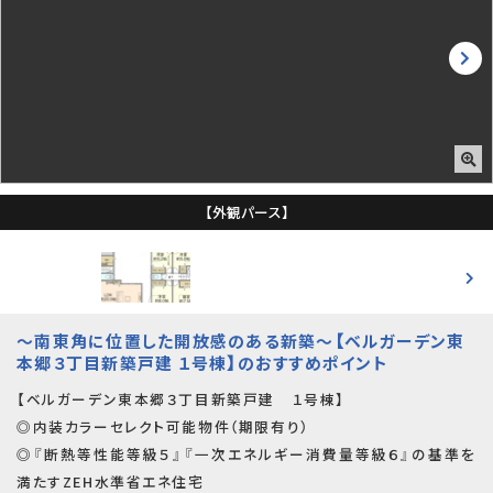
【外観パース】
～南東角に位置した開放感のある新築～【ベルガーデン東
本郷３丁目新築戸建 １号棟】のおすすめポイント
【ベルガーデン東本郷３丁目新築戸建 １号棟】
◎内装カラーセレクト可能物件（期限有り）
◎『断熱等性能等級５』『一次エネルギー消費量等級６』の基準を
満たすZEH水準省エネ住宅