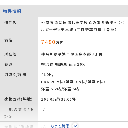
物件情報
物件名
～南東角に位置した開放感のある新築～【ベ
ルガーデン東本郷３丁目新築戸建 １号棟】
価格
7480
万円
所在地
神奈川県横浜市緑区東本郷３丁目
交通
横浜線 鴨居駅 徒歩20分
間取り/詳細
4LDK/
LDK 20.5帖
/
洋室 7.5帖
/
洋室 6帖
/
洋室 5.2帖
/
洋室 5帖
建物面積(坪数)
108.05㎡(32.68坪)
土地の敷金/保
-/-
証金
もっと見る
借地料/借地期
-/-