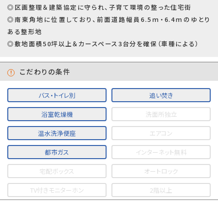
◎区画整理＆建築協定に守られ、子育て環境の整った住宅街
◎南東角地に位置しており、前面道路幅員6.5ｍ・6.4ｍのゆとり
ある整形地
◎敷地面積50坪以上＆カースペース3台分を確保（車種による）
こだわりの条件
バス・トイレ別
追い焚き
浴室乾燥機
洗面所独立
温水洗浄便座
エアコン
都市ガス
インターネット無料
宅配ボックス
オートロック
TV付きモニターホン
2階以上