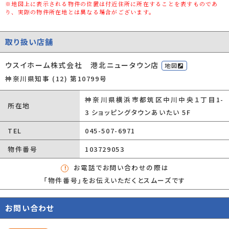
用途地域
-
※地図上に表示される物件の位置は付近住所に所在することを表すものであ
り、実際の物件所在地とは異なる場合がございます。
都市計画
-
種別/構造
新築一戸建/木造
取り扱い店舗
階建
2階建
ウスイホーム株式会社 港北ニュータウン店
地図
築年数
予定
神奈川県知事 (12) 第10799号
総区画数/販売
-/-
神奈川県横浜市都筑区中川中央１丁目1-
所在地
区画数
3 ショッピングタウンあいたい 5F
向き
南東
TEL
045-507-6971
現況
未着工
物件番号
103729053
その他の法令上
-
お電話でお問い合わせの際は
の制限
「物件番号」をお伝えいただくとスムーズです
取引態様
一般媒介
お問い合わせ
引渡時期
相談