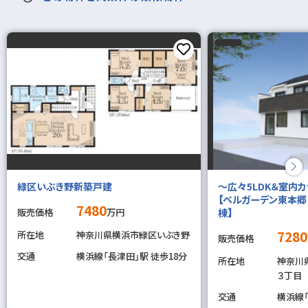
緑区いぶき野新築戸建
～広々5LDK＆室内
【ベルガーデン東本郷
7480
販売価格
万円
棟】
7280
所在地
神奈川県横浜市緑区いぶき野
販売価格
交通
横浜線「長津田」駅 徒歩18分
所在地
神奈川
３丁目
交通
横浜線「