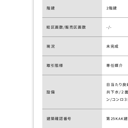
階建
2階建
総区画数/販売区画数
-/-
現況
未完成
取引態様
専任媒介
日当たり良
設備
共下水/２
ン/コンロ
建築確認番号
第25KAK建