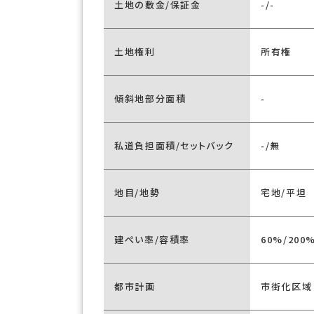
土地の敷金/保証金
-/-
土地権利
所有権
傾斜地部分面積
-
私道負担面積/セットバック
-/無
地目/地勢
宅地/平坦
建ぺい率/容積率
60%/200
都市計画
市街化区域