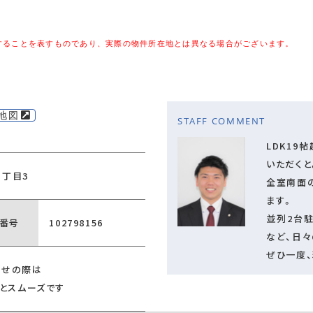
することを表すものであり、実際の物件所在地とは異なる場合がございます。
地図
STAFF COMMENT
LDK19
いただく
２丁目3
全室南面
ます。
並列2台
番号
102798156
など、日
ぜひ一度
わせの際は
くとスムーズです