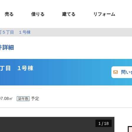
売る
借りる
建てる
リフォーム
公郷町５丁目 １号棟
事業用TOP
土地
ウスイホームの家づくり
ショールーム
セミナー・講座
投資物件
施工事例
リフォームの流れ
オーナー様へ
件詳細
額制注文住宅）
ームの魅力
エリアから探す
ョン）
ラグジュアリー物件
お問い合わせ
企画住宅）
路線から探す
マイページ
ート・賃貸
ュー
マイページ
町５丁目 １号棟
問い
97.08㎡
予定
築年数
/
1
18