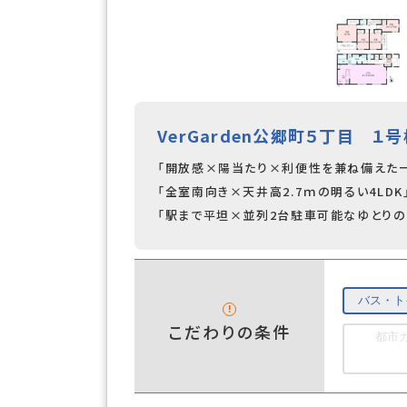
VerGarden公郷町５丁目 １
「開放感×陽当たり×利便性を兼ね備えた
「全室南向き×天井高2.7ｍの明るい4LDK
「駅まで平坦×並列2台駐車可能なゆとりの
バス・ト
こだわりの条件
都市