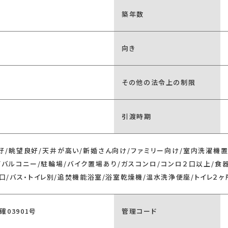
築年数
向き
その他の法令上の制限
引渡時期
好/眺望良好/天井が高い/新婚さん向け/ファミリー向け/室内洗濯機置
面バルコニー/駐輪場/バイク置場あり/ガスコンロ/コンロ２口以上/食
３口/バス・トイレ別/追焚機能浴室/浴室乾燥機/温水洗浄便座/トイレ２
確03901号
管理コード