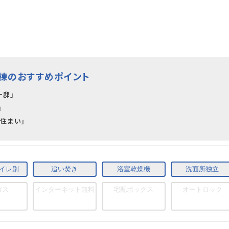
号棟のおすすめポイント
一邸」
」
住まい」
イレ別
追い焚き
浴室乾燥機
洗面所独立
ガス
インターネット無料
宅配ボックス
オートロック