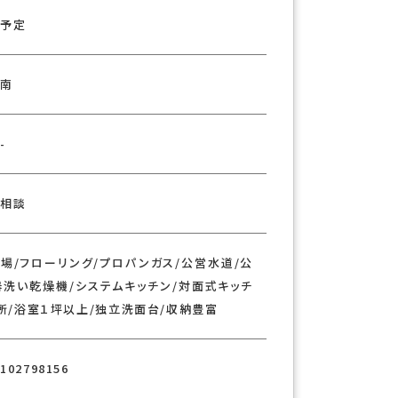
×
予定
南
-
相談
場/フローリング/プロパンガス/公営水道/公
器洗い乾燥機/システムキッチン/対面式キッチ
ヶ所/浴室１坪以上/独立洗面台/収納豊富
102798156