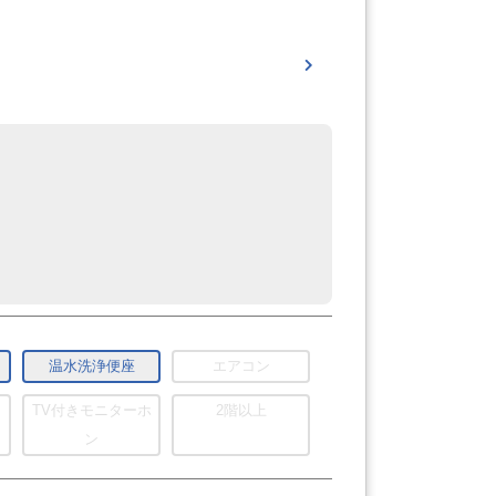
温水洗浄便座
エアコン
TV付きモニターホ
2階以上
ン