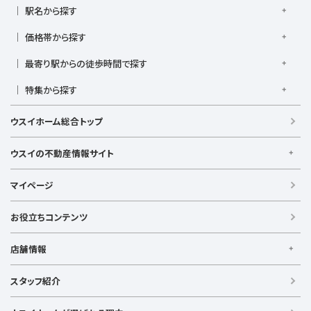
京浜東北線
根岸線
東海道本線
横浜線
南武線
駅名から探す
横須賀線
相模線
鶴見線
湘南新宿ライン宇須
大倉山駅
大船駅
金沢八景駅
金沢文庫駅
鎌倉駅
湘南新宿ライン高海
価格帯から探す
東急東横線
東急田園都市線
上大岡駅
鴨居駅
川崎駅
菊名駅
弘明寺駅
久里浜駅
京急本線
京急久里浜線
京急逗子線
小田急小田原線
1,000万円以下
1,000万円台
2,000万円台
3,000万円台
港南台駅
最寄り駅からの徒歩時間で探す
小机駅
桜木町駅
湘南台駅
新横浜駅
小田急江ノ島線
ブルーライン
グリーンライン
4,000万円台
5,000万円台
6,000万円台
7,000万円台
逗子駅
センター南
中央林間駅
辻堂駅
戸塚駅
駅徒歩1分以内
駅徒歩3分以内
駅徒歩5分以内
みなとみらい線
金沢シーサイドライン
相鉄本線
8,000万円台
特集から探す
9,000万円台
1億円以上
根岸駅
平塚駅
藤沢駅
大和駅
横須賀駅
駅徒歩7分以内
駅徒歩10分以内
駅徒歩15分以内
相鉄いずみ野線
相模鉄道新横浜線
江ノ島電鉄
日当たり良好
ファミリー向け
南向き・南道路の
横須賀中央駅
横浜駅
駅徒歩20分以内
駅徒歩21分以上
ウスイホーム総合トップ
湘南モノレール
LDK15畳以上
海が見える
庭付き
ウスイの不動産情報サイト
ウスイの不動産情報サイト
マイページ
【借りる】
賃貸住宅
お役立ちコンテンツ
事業用賃貸
店舗情報
【買う】
戸建て（総合）
【横浜エリア】
スタッフ紹介
新築戸建て
金沢文庫店
上大岡店
戸塚店
新横浜店
港北ニュータウン店
中古戸建て