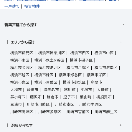
一戸建て
投資物件
新築戸建てから探す
エリアから探す
横浜市鶴見区
横浜市神奈川区
横浜市西区
横浜市中区
横浜市南区
横浜市保土ヶ谷区
横浜市磯子区
横浜市金沢区
横浜市港北区
横浜市戸塚区
横浜市港南区
横浜市旭区
横浜市緑区
横浜市瀬谷区
横浜市栄区
横浜市泉区
横浜市青葉区
横浜市都筑区
座間市
大和市
綾瀬市
海老名市
寒川町
平塚市
大磯町
茅ヶ崎市
藤沢市
鎌倉市
逗子市
葉山町
横須賀市
三浦市
川崎市川崎区
川崎市幸区
川崎市中原区
川崎市高津区
川崎市多摩区
川崎市宮前区
川崎市麻生区
沿線から探す