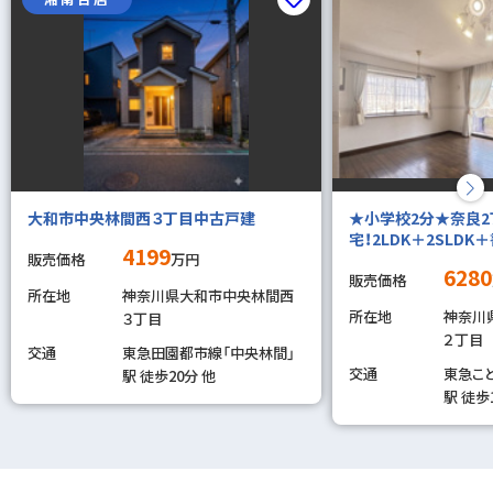
大和市中央林間西３丁目中古戸建
★小学校2分★奈良
宅！2LDK＋2SLD
4199
販売価格
万円
6280
販売価格
所在地
神奈川県大和市中央林間西
所在地
神奈川
３丁目
２丁目
交通
東急田園都市線「中央林間」
交通
東急こ
駅 徒歩20分 他
駅 徒歩