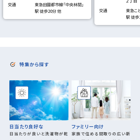
２丁目
交通
東急田園都市線「中央林間」
交通
東急こ
駅 徒歩20分 他
駅 徒歩
特集から探す
日当たり良好な
ファミリー向け
日当たりが良いと洗濯物が乾
家族で住める間取りの広い新