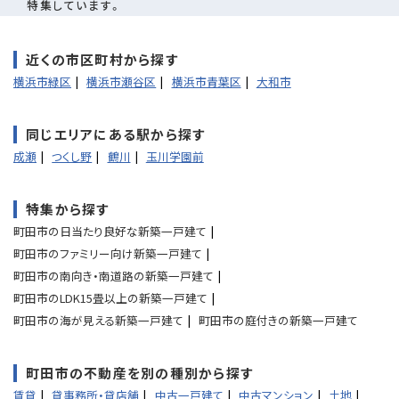
特集しています。
近くの市区町村から探す
横浜市緑区
横浜市瀬谷区
横浜市青葉区
大和市
同じエリアにある駅から探す
成瀬
つくし野
鶴川
玉川学園前
特集から探す
町田市の日当たり良好な新築一戸建て
町田市のファミリー向け新築一戸建て
町田市の南向き・南道路の新築一戸建て
町田市のLDK15畳以上の新築一戸建て
町田市の海が見える新築一戸建て
町田市の庭付きの新築一戸建て
町田市の不動産を別の種別から探す
賃貸
貸事務所・貸店舗
中古一戸建て
中古マンション
土地