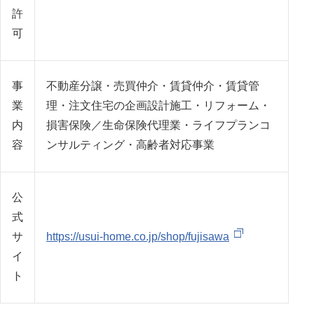
許
可
事
不動産分譲・売買仲介・賃貸仲介・賃貸管
業
理・注文住宅の企画設計施工・リフォーム・
内
損害保険／生命保険代理業・ライフプランコ
容
ンサルティング・高齢者対応事業
公
式
サ
https://usui-home.co.jp/shop/fujisawa
イ
ト