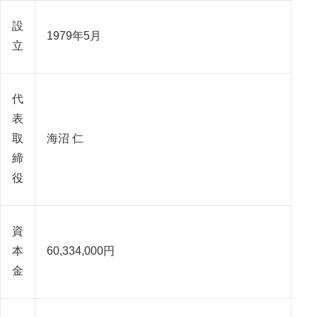
設
1979年5月
立
代
表
取
海沼 仁
締
役
資
本
60,334,000円
金