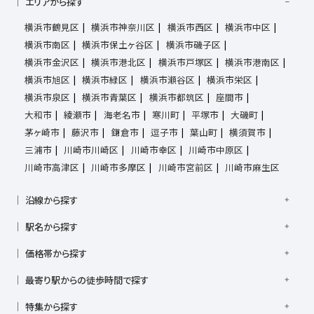
エリアから探す
横浜市鶴見区
横浜市神奈川区
横浜市西区
横浜市中区
横浜市南区
横浜市保土ヶ谷区
横浜市磯子区
横浜市金沢区
横浜市港北区
横浜市戸塚区
横浜市港南区
横浜市旭区
横浜市緑区
横浜市瀬谷区
横浜市栄区
横浜市泉区
横浜市青葉区
横浜市都筑区
座間市
大和市
綾瀬市
海老名市
寒川町
平塚市
大磯町
茅ヶ崎市
藤沢市
鎌倉市
逗子市
葉山町
横須賀市
三浦市
川崎市川崎区
川崎市幸区
川崎市中原区
川崎市高津区
川崎市多摩区
川崎市宮前区
川崎市麻生区
沿線から探す
京浜東北線
根岸線
東海道本線
横浜線
南武線
駅名から探す
横須賀線
相模線
鶴見線
湘南新宿ライン宇須
大倉山駅
大船駅
金沢八景駅
金沢文庫駅
鎌倉駅
湘南新宿ライン高海
価格帯から探す
東急東横線
東急田園都市線
上大岡駅
鴨居駅
川崎駅
菊名駅
弘明寺駅
久里浜駅
京急本線
京急久里浜線
京急逗子線
小田急小田原線
1,000万円以下
1,000万円台
2,000万円台
3,000万円台
港南台駅
最寄り駅からの徒歩時間で探す
小机駅
桜木町駅
湘南台駅
新横浜駅
小田急江ノ島線
ブルーライン
グリーンライン
4,000万円台
5,000万円台
6,000万円台
7,000万円台
逗子駅
センター南
中央林間駅
辻堂駅
戸塚駅
駅徒歩1分以内
駅徒歩3分以内
駅徒歩5分以内
みなとみらい線
金沢シーサイドライン
相鉄本線
8,000万円台
特集から探す
9,000万円台
1億円以上