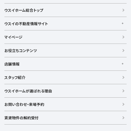
根岸駅
平塚駅
藤沢駅
大和駅
横須賀駅
駅徒歩7分以内
駅徒歩10分以内
駅徒歩15分以内
相鉄いずみ野線
相模鉄道新横浜線
江ノ島電鉄
ペット相談可
リフォーム・リノベーション済
LDK15畳以上
横須賀中央駅
横浜駅
駅徒歩20分以内
駅徒歩21分以上
ウスイホーム総合トップ
湘南モノレール
浴室乾燥機付き
キッチン充実
収納充実、ウォークインクローゼット
ウスイの不動産情報サイト
ウスイの不動産情報サイト
マイページ
【借りる】
賃貸住宅
お役立ちコンテンツ
事業用賃貸
店舗情報
【買う】
戸建て（総合）
【横浜エリア】
スタッフ紹介
新築戸建て
金沢文庫店
上大岡店
戸塚店
新横浜店
港北ニュータウン店
中古戸建て
ウスイホームが選ばれる理由
【湘南エリア】
中古マンション
湘南台店
逗子店
茅ヶ崎店
藤沢店
土地
お問い合わせ・来場予約
【横須賀エリア】
投資物件
追浜店
衣笠店
久里浜店
武山店
野比店
馬堀海岸店
ラグジュアリー物件
賃貸物件の解約受付
横須賀中央店
【売る】