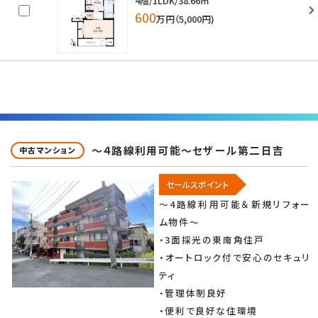
4階/1LDK/38.66㎡
600
万円（5,000円)
～４路線利用可能～セザール第二日吉
中古マンション
セールスポイント
～4路線利用可能＆新規リフォー
ム物件～
・3面採光の東南角住戸
・オートロック付で安心のセキュリ
ティ
・管理体制良好
・便利で良好な住環境