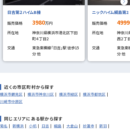
日吉第２ハイムB棟
ニックハイム綱島第2
3980
4999
販売価格
万円
販売価格
所在地
神奈川県横浜市港北区下田
所在地
神奈川
町４丁目2
西２丁目
交通
東急東横線「日吉」駅 徒歩15
交通
東急東横
分 他
分 他
近くの市区町村から探す
横浜市鶴見区
横浜市神奈川区
横浜市緑区
横浜市都筑区
川崎市中原区
同じエリアにある駅から探す
菊名
新横浜
小机
日吉
綱島
大倉山
妙蓮寺
新羽