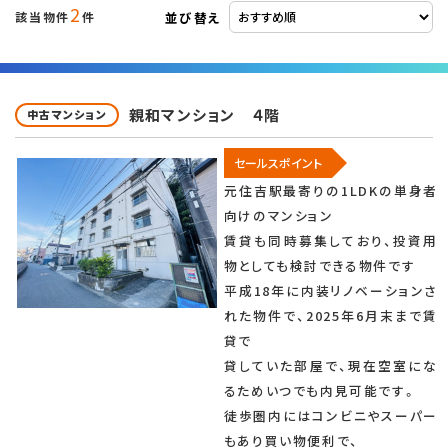
2
並び替え
該当物件
件
親和マンション ４階
中古マンション
セールスポイント
元住吉駅最寄りの1LDKの単身者
向けのマンション
賃貸も同時募集しており、投資用
物としても検討できる物件です
平成18年に内装リノベーションさ
れた物件で、2025年6月末まで賃
貸で
貸していた部屋で、現在空室にな
るためいつでも内見可能です。
徒歩圏内にはコンビニやスーパー
もあり買い物便利で、