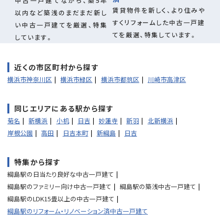
中古一戸建てながら、築5年
賃貸物件を新しく、より住みや
以内など築浅のまだまだ新し
すくリフォームした中古一戸建
い中古一戸建てを厳選、特集
てを厳選、特集しています。
しています。
近くの市区町村から探す
横浜市神奈川区
横浜市緑区
横浜市都筑区
川崎市高津区
同じエリアにある駅から探す
菊名
新横浜
小机
日吉
妙蓮寺
新羽
北新横浜
岸根公園
高田
日吉本町
新綱島
日吉
特集から探す
綱島駅の日当たり良好な中古一戸建て
綱島駅のファミリー向け中古一戸建て
綱島駅の築浅中古一戸建て
綱島駅のLDK15畳以上の中古一戸建て
綱島駅のリフォーム・リノベーション済中古一戸建て