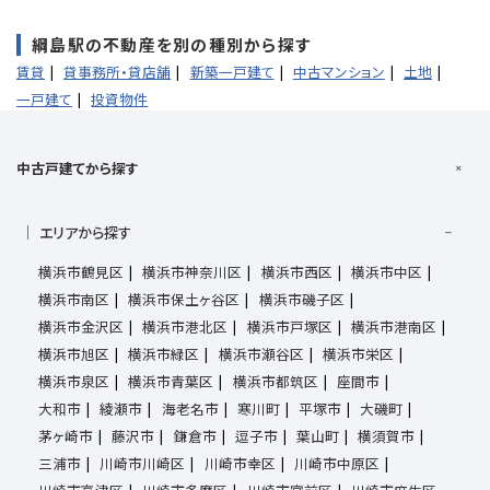
綱島駅の不動産を別の種別から探す
賃貸
貸事務所・貸店舗
新築一戸建て
中古マンション
土地
一戸建て
投資物件
中古戸建てから探す
エリアから探す
横浜市鶴見区
横浜市神奈川区
横浜市西区
横浜市中区
横浜市南区
横浜市保土ヶ谷区
横浜市磯子区
横浜市金沢区
横浜市港北区
横浜市戸塚区
横浜市港南区
横浜市旭区
横浜市緑区
横浜市瀬谷区
横浜市栄区
横浜市泉区
横浜市青葉区
横浜市都筑区
座間市
大和市
綾瀬市
海老名市
寒川町
平塚市
大磯町
茅ヶ崎市
藤沢市
鎌倉市
逗子市
葉山町
横須賀市
三浦市
川崎市川崎区
川崎市幸区
川崎市中原区