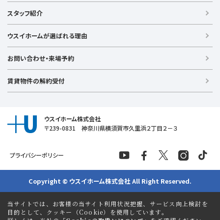
戸建て（総合）
【横浜エリア】
スタッフ紹介
新築戸建て
金沢文庫店
上大岡店
戸塚店
新横浜店
港北ニュータウン店
中古戸建て
ウスイホームが選ばれる理由
【湘南エリア】
中古マンション
湘南台店
逗子店
茅ヶ崎店
藤沢店
土地
お問い合わせ・来場予約
【横須賀エリア】
投資物件
追浜店
衣笠店
久里浜店
武山店
野比店
馬堀海岸店
ラグジュアリー物件
賃貸物件の解約受付
横須賀中央店
【売る】
売却
ウスイホーム株式会社
〒239-0831 神奈川県横須賀市久里浜２丁目２－３
プライバシーポリシー
Copyright © ウスイホーム株式会社 All Right Reserved.
当サイトでは、お客様の当サイト利用状況把握、サービス向上検討を
目的として、クッキー（Cookie）を使用しています。