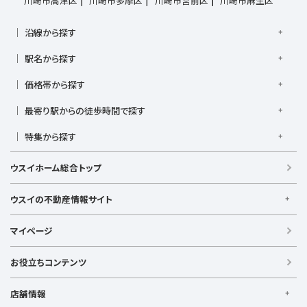
川崎市高津区
川崎市多摩区
川崎市宮前区
川崎市麻生区
沿線から探す
京浜東北線
根岸線
東海道本線
横浜線
南武線
駅名から探す
横須賀線
相模線
鶴見線
湘南新宿ライン宇須
大倉山駅
大船駅
金沢八景駅
金沢文庫駅
鎌倉駅
湘南新宿ライン高海
価格帯から探す
東急東横線
東急田園都市線
上大岡駅
鴨居駅
川崎駅
菊名駅
弘明寺駅
久里浜駅
京急本線
京急久里浜線
京急逗子線
小田急小田原線
1,000万円以下
1,000万円台
2,000万円台
3,000万円台
港南台駅
最寄り駅からの徒歩時間で探す
小机駅
桜木町駅
湘南台駅
新横浜駅
小田急江ノ島線
ブルーライン
グリーンライン
4,000万円台
5,000万円台
6,000万円台
7,000万円台
逗子駅
センター南
中央林間駅
辻堂駅
戸塚駅
駅徒歩1分以内
駅徒歩3分以内
駅徒歩5分以内
みなとみらい線
金沢シーサイドライン
相鉄本線
8,000万円台
特集から探す
9,000万円台
1億円以上
根岸駅
平塚駅
藤沢駅
大和駅
横須賀駅
駅徒歩7分以内
駅徒歩10分以内
駅徒歩15分以内
相鉄いずみ野線
相模鉄道新横浜線
江ノ島電鉄
リフォーム・リノベーション済
日当たり良好
ファミリー向け
横須賀中央駅
横浜駅
駅徒歩20分以内
駅徒歩21分以上
ウスイホーム総合トップ
湘南モノレール
LDK15畳以上
海が見える
築浅
ウスイの不動産情報サイト
ウスイの不動産情報サイト
マイページ
【借りる】
賃貸住宅
お役立ちコンテンツ
事業用賃貸
店舗情報
【買う】