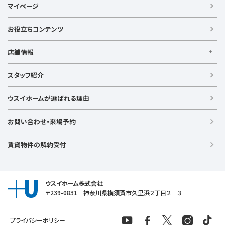
マイページ
【借りる】
賃貸住宅
お役立ちコンテンツ
事業用賃貸
店舗情報
【買う】
戸建て（総合）
【横浜エリア】
スタッフ紹介
新築戸建て
金沢文庫店
上大岡店
戸塚店
新横浜店
港北ニュータウン店
中古戸建て
ウスイホームが選ばれる理由
【湘南エリア】
中古マンション
湘南台店
逗子店
茅ヶ崎店
藤沢店
土地
お問い合わせ・来場予約
【横須賀エリア】
投資物件
追浜店
衣笠店
久里浜店
武山店
野比店
馬堀海岸店
ラグジュアリー物件
賃貸物件の解約受付
横須賀中央店
【売る】
売却
ウスイホーム株式会社
〒239-0831 神奈川県横須賀市久里浜２丁目２－３
プライバシーポリシー