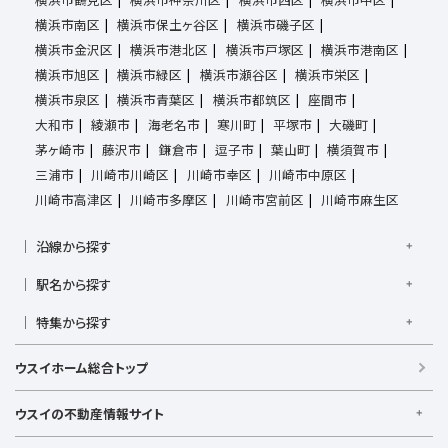
横浜市南区
横浜市保土ヶ谷区
横浜市磯子区
横浜市金沢区
横浜市港北区
横浜市戸塚区
横浜市港南区
横浜市旭区
横浜市緑区
横浜市瀬谷区
横浜市栄区
横浜市泉区
横浜市青葉区
横浜市都筑区
座間市
大和市
綾瀬市
海老名市
寒川町
平塚市
大磯町
茅ヶ崎市
藤沢市
鎌倉市
逗子市
葉山町
横須賀市
三浦市
川崎市川崎区
川崎市幸区
川崎市中原区
川崎市高津区
川崎市多摩区
川崎市宮前区
川崎市麻生区
沿線から探す
京浜東北線
根岸線
東海道本線
横浜線
南武線
駅名から探す
横須賀線
相模線
鶴見線
湘南新宿ライン宇須
大倉山駅
大船駅
金沢八景駅
金沢文庫駅
鎌倉駅
湘南新宿ライン高海
特集から探す
東急東横線
東急田園都市線
上大岡駅
鴨居駅
川崎駅
菊名駅
弘明寺駅
久里浜駅
京急本線
京急久里浜線
京急逗子線
小田急小田原線
新築・築浅
フリーレント
学生・一人暮らし向け
港南台駅
小机駅
桜木町駅
湘南台駅
新横浜駅
ウスイホーム総合トップ
小田急江ノ島線
ブルーライン
グリーンライン
敷金・礼金なし
ペット相談可
リフォーム・リノベーション済
逗子駅
センター南
中央林間駅
辻堂駅
戸塚駅
みなとみらい線
金沢シーサイドライン
相鉄本線
新婚・カップル向け
根岸駅
平塚駅
藤沢駅
大和駅
横須賀駅
ウスイの不動産情報サイト
相鉄いずみ野線
相模鉄道新横浜線
江ノ島電鉄
横須賀中央駅
横浜駅
ウスイの不動産情報サイト
湘南モノレール