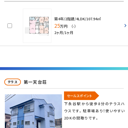
築4年/2階建/4LDK/107.94㎡
25
万円 （-）
2ヶ月/1ヶ月
第一天台荘
テラス
セールスポイント
下永谷駅から徒歩8分のテラスハ
ウスです。駐車場あり！使いやすい
2DKの間取りです。