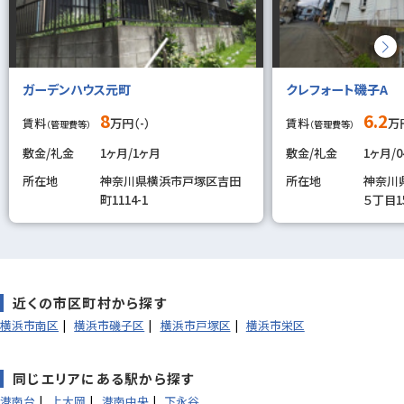
ガーデンハウス元町
クレフォート磯子A
8
6.2
賃料
万円（-）
賃料
万円
（管理費等）
（管理費等）
敷金/礼金
1ヶ月/1ヶ月
敷金/礼金
1ヶ月/
所在地
神奈川県横浜市戸塚区吉田
所在地
神奈川
町1114-1
５丁目15
近くの市区町村から探す
横浜市南区
横浜市磯子区
横浜市戸塚区
横浜市栄区
同じエリアにある駅から探す
港南台
上大岡
港南中央
下永谷