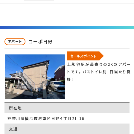
コーポ日野
アパート
セールスポイント
上永谷駅が最寄りの2Kのアパー
トです。バストイレ別！日当たり良
好！
所在地
神奈川県横浜市港南区日野４丁目21-16
交通