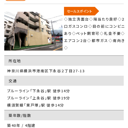
セールスポイント
◇独立洗面台◇陽当たり良好◇２
口ガスコンロ◇目の前にコンビニ
あり◇ペット飼育可◇礼金不要◇
エアコン2台◇都市ガス◇南向き
◇
所在地
神奈川県横浜市港南区下永谷２丁目27-13
交通
ブルーライン「下永谷」駅 徒歩14分
ブルーライン「上永谷」駅 徒歩19分
横須賀線「東戸塚」駅 徒歩14分
築年数/階数
築40年 / 4階建