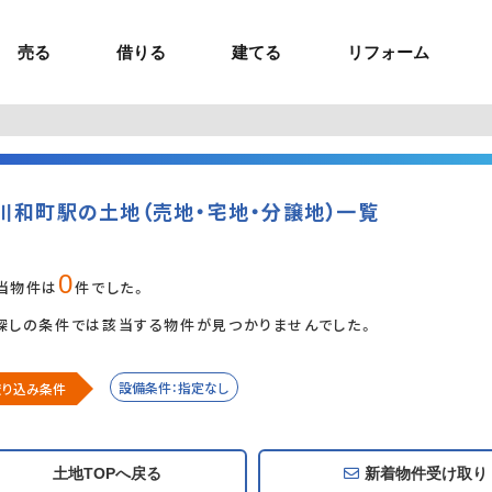
売る
借りる
建てる
リフォーム
事業用TOP
土地
ウスイホームの家づくり
ショールーム
セミナー・講座
投資物件
施工事例
リフォームの流れ
オーナー様へ
額制注文住宅）
ームの魅力
エリアから探す
ョン）
ラグジュアリー物件
お問い合わせ
企画住宅）
路線から探す
川和町駅の土地（売地・宅地・分譲地）一覧
マイページ
ート・賃貸
ュー
マイページ
0
当物件は
件でした。
探しの条件では該当する物件が見つかりませんでした。
設備条件：指定なし
絞り込み条件
追加・変更
土地TOPへ戻る
新着物件
受け取り