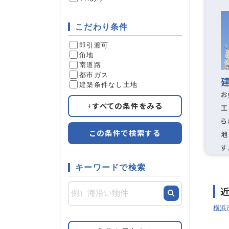
こだわり条件
即引渡可
角地
南道路
都市ガス
建築条件なし土地
お
すべての条件をみる
工
ら
この条件で検索する
地
す
キーワードで検索
横浜