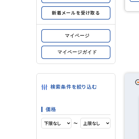
都市ガス
設備
新着メールを受け取る
マイページ
自由設計
建物構造
マイページガイド
南向き
部屋構造
検索条件を絞り込む
南道路
立地条件
価格
〜
投資
条件