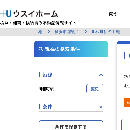
買う
横浜・湘南・横須賀の不動産情報サイト
土地
横浜市都筑区
川和町駅の土地
BUY
SELL
RENT
U-CASA
REFORM
MANAGEMENT
COMPANY INFO
戸建て（総合）
売るTOP
賃貸住宅TOP
建てるTOP
リフォームTOP
貸すTOP
企業情報TOP
買う
売る
借りる
建てる
リフォーム
貸す
企業情報
新築戸建て
建物状況調査
エリアから探す
U-nifty（定
ウスイのリフォ
お悩み解決
店舗情報
現在の検索条件
（インスペクシ
中古戸建て
路線から探す
Kit-U（高性能
施工事例
サービス一覧
採用情報
レントホーム
中古マンション
マイページ
収益物件／アパ
リフォームメニ
管理委託の流れ
お問い合わせ
沿線
該
お
川和町駅
変更
条件
すべての条件をみる
条件の
条件を保存する