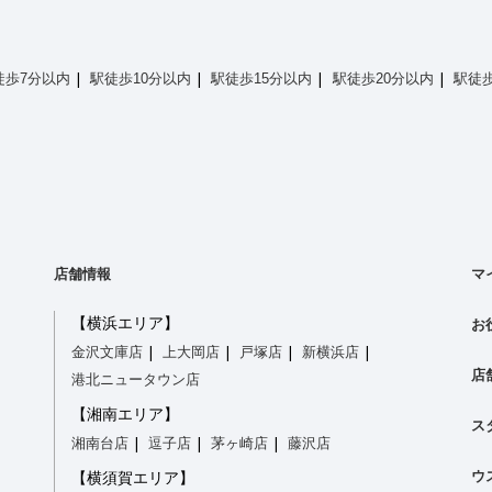
徒歩7分以内
駅徒歩10分以内
駅徒歩15分以内
駅徒歩20分以内
駅徒歩
店舗情報
マ
【横浜エリア】
お
金沢文庫店
上大岡店
戸塚店
新横浜店
店
港北ニュータウン店
【湘南エリア】
ス
湘南台店
逗子店
茅ヶ崎店
藤沢店
ウ
【横須賀エリア】