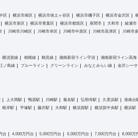
中区
横浜市南区
横浜市保土ヶ谷区
横浜市磯子区
横浜市金沢区
横浜市泉区
横浜市青葉区
横浜市都筑区
座間市
大和市
綾瀬市
市
川崎市川崎区
川崎市幸区
川崎市中原区
川崎市高津区
川崎市
横須賀線
相模線
鶴見線
湘南新宿ライン宇須
湘南新宿ライン高海
江ノ島線
ブルーライン
グリーンライン
みなとみらい線
金沢シーサ
駅
上大岡駅
鴨居駅
川崎駅
菊名駅
弘明寺駅
久里浜駅
港南台
根岸駅
平塚駅
藤沢駅
大和駅
横須賀駅
横須賀中央駅
横浜駅
万円台
4,000万円台
5,000万円台
6,000万円台
7,000万円台
8,000