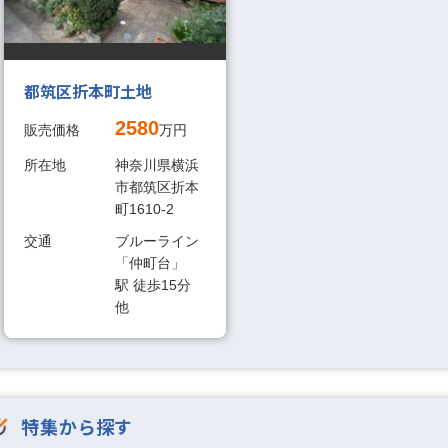
建築条件なし土地
都筑区折本町土地
2580
販売価格
万円
この条件で検
見つかりました。
所在地
神奈川県横浜
市都筑区折本
町1610-2
交通
ブルーライン
「仲町台」
駅 徒歩15分
他
特集から探す