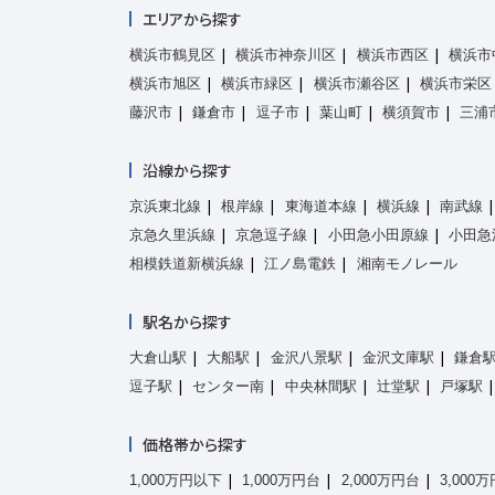
エリアから探す
横浜市鶴見区
横浜市神奈川区
横浜市西区
横浜市
横浜市旭区
横浜市緑区
横浜市瀬谷区
横浜市栄区
藤沢市
鎌倉市
逗子市
葉山町
横須賀市
三浦
沿線から探す
京浜東北線
根岸線
東海道本線
横浜線
南武線
京急久里浜線
京急逗子線
小田急小田原線
小田急
相模鉄道新横浜線
江ノ島電鉄
湘南モノレール
駅名から探す
大倉山駅
大船駅
金沢八景駅
金沢文庫駅
鎌倉
逗子駅
センター南
中央林間駅
辻堂駅
戸塚駅
価格帯から探す
1,000万円以下
1,000万円台
2,000万円台
3,000