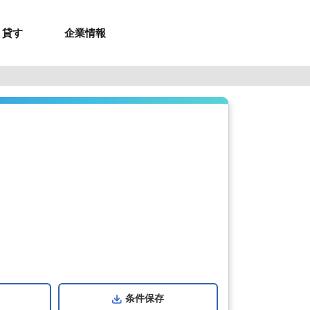
貸す
企業情報
お問合せ
お問合せ
無料お見積もり
お問い合わせ
来店予約
資料請求
メルマガ登録
お問合せ
セミナー申し込み
来店予約
条件
保存