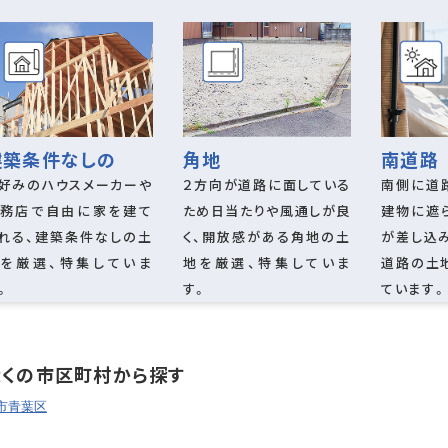
南道路
建築条件なしの
角地
南側に道
好みのハウスメーカーや
２方向が道路に面している
建物に遮
務店で自由に家を建て
ため日当たりや風通しが良
が差し込
れる、建築条件なしの土
く、開放感がある角地の土
道路の土
を厳選、特集していま
地を厳選、特集していま
ています。
。
す。
近くの市区町村から探す
市青葉区