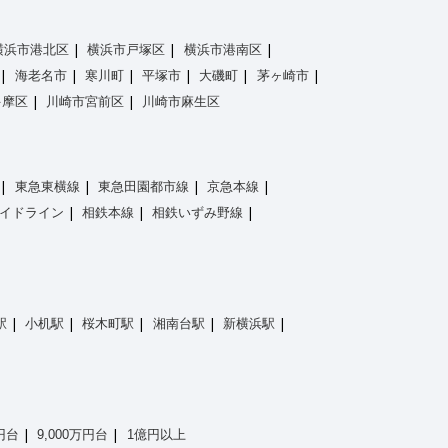
横浜市港北区
横浜市戸塚区
横浜市港南区
海老名市
寒川町
平塚市
大磯町
茅ヶ崎市
多摩区
川崎市宮前区
川崎市麻生区
東急東横線
東急田園都市線
京急本線
イドライン
相鉄本線
相鉄いずみ野線
駅
小机駅
桜木町駅
湘南台駅
新横浜駅
万円台
9,000万円台
1億円以上