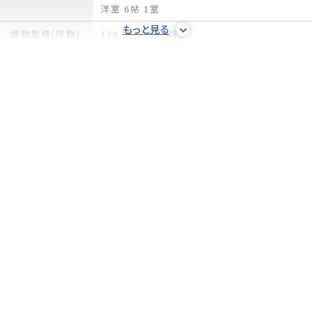
洋室 6帖 1室
もっと見る
建物面積(坪数)
126.95㎡(38.4坪)
土地の敷金/保
-/-
証金
借地料/借地期
-/-
間
土地権利
所有権
土地面積(坪数)
195.25㎡(59.06坪)
傾斜地部分面積
-
路地状敷地
-
私道負担面積/
-/無
セットバック
高圧線下面積
-
地目/地勢
宅地/高台