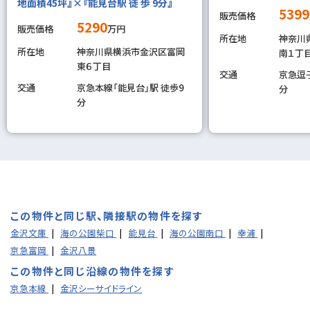
地面積45坪』×『能見台駅 徒 歩 9分』
5399
販売価格
5290
販売価格
万円
所在地
神奈川
所在地
神奈川県横浜市金沢区富岡
南１丁目
東６丁目
交通
京急逗子
交通
京急本線「能見台」駅 徒歩9
分
分
この物件と同じ駅、隣接駅の物件を探す
金沢文庫
海の公園柴口
能見台
海の公園南口
幸浦
京急富岡
金沢八景
この物件と同じ沿線の物件を探す
京急本線
金沢シーサイドライン