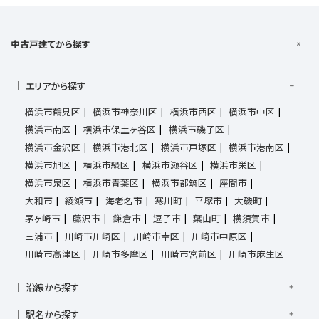
中古戸建てから探す
エリアから探す
横浜市鶴見区
横浜市神奈川区
横浜市西区
横浜市中区
横浜市南区
横浜市保土ヶ谷区
横浜市磯子区
横浜市金沢区
横浜市港北区
横浜市戸塚区
横浜市港南区
横浜市旭区
横浜市緑区
横浜市瀬谷区
横浜市栄区
横浜市泉区
横浜市青葉区
横浜市都筑区
座間市
大和市
綾瀬市
海老名市
寒川町
平塚市
大磯町
茅ヶ崎市
藤沢市
鎌倉市
逗子市
葉山町
横須賀市
三浦市
川崎市川崎区
川崎市幸区
川崎市中原区
川崎市高津区
川崎市多摩区
川崎市宮前区
川崎市麻生区
沿線から探す
京浜東北線
根岸線
東海道本線
横浜線
南武線
駅名から探す