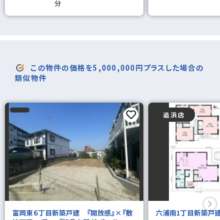
分
この物件の価格を5,000,000円プラスした場合の
類似物件
追浜店
富岡東６丁目新築戸建 『開放感』×『敷
六浦南1丁目新築戸