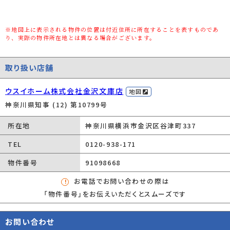
接道状況
一方(北東 公道 6.4m 間口 11.8m)
※地図上に表示される物件の位置は付近住所に所在することを表すものであ
建ぺい率/容積
40%/80%
り、実際の物件所在地とは異なる場合がございます。
率
取り扱い店舗
用途地域
第一種低層住居専用
都市計画
-
ウスイホーム株式会社金沢文庫店
地図
神奈川県知事 (12) 第10799号
種別/構造
中古一戸建/軽量鉄骨
階建
2階建
所在地
神奈川県横浜市金沢区谷津町337
築年数
築34年
TEL
0120-938-171
総区画数/販売
-/-
物件番号
91098668
区画数
お電話でお問い合わせの際は
向き
南西
「物件番号」をお伝えいただくとスムーズです
現況
居住中
お問い合わせ
その他の法令上
景観法