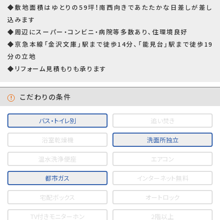
◆敷地面積はゆとりの59坪！南西向きであたたかな日差しが差し
込みます
◆周辺にスーパー・コンビニ・病院等多数あり、住環境良好
◆京急本線「金沢文庫」駅まで徒歩14分、「能見台」駅まで徒歩19
分の立地
◆リフォーム見積もりも承ります
こだわりの条件
バス・トイレ別
追い焚き
浴室乾燥機
洗面所独立
温水洗浄便座
エアコン
都市ガス
インターネット無料
宅配ボックス
オートロック
TV付きモニターホン
2階以上