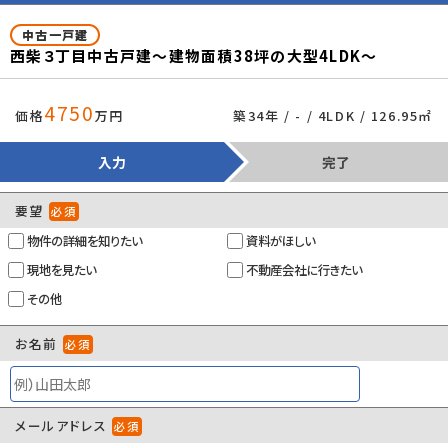
の制限
中古一戸建
西柴３丁目中古戸建～建物面積38坪の大型4LDK～
取引態様
専任媒介
引渡時期
相談
4750
価格
万円
築34年 / - / 4LDK / 126.95㎡
設備
閑静な住宅地/室内洗濯機置場/フローリング/
バルコニー/出窓/都市ガス/公営水道/公共下
入力
完了
水/システムキッチン/バス・トイレ別/トイレ２ヶ
所/独立洗面台
要望
必須
建築確認番号
物件の詳細を知りたい
-
資料がほしい
現地を見たい
不動産会社に行きたい
管理コード
91098668
その他
情報更新日
2026年08月03日
お名前
必須
取引条件の有効
2026年08月17日
期限
メールアドレス
必須
×