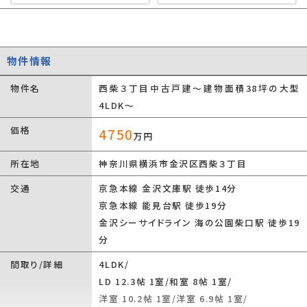
物件情報
物件名
西柴３丁目中古戸建～建物面積38坪の大型
4LDK～
価格
4750
万円
所在地
神奈川県横浜市金沢区西柴３丁目
交通
京急本線 金沢文庫駅 徒歩14分
京急本線 能見台駅 徒歩19分
金沢シーサイドライン 海の公園柴口駅 徒歩19
分
間取り/詳細
4LDK/
LD 12.3帖 1室
/
和室 8帖 1室
/
洋室 10.2帖 1室
/
洋室 6.9帖 1室
/