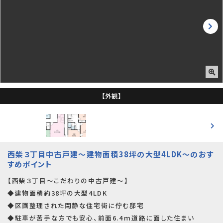
【外観】
西柴３丁目中古戸建～建物面積38坪の大型4LDK～のおす
すめポイント
【西柴３丁目～こだわりの中古戸建～】
◆建物面積約38坪の大型4LDK
◆区画整理された閑静な住宅街に佇む邸宅
◆駐車が苦手な方でも安心、前面6.4ｍ道路に面した住まい