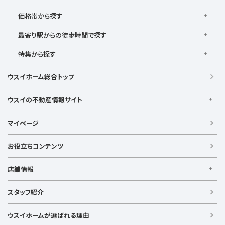
横須賀線
相模線
鶴見線
湘南新宿ライン宇須
大倉山駅
大船駅
金沢八景駅
金沢文庫駅
鎌倉駅
湘南新宿ライン高海
価格帯から探す
東急東横線
東急田園都市線
上大岡駅
鴨居駅
川崎駅
菊名駅
弘明寺駅
久里浜駅
京急本線
京急久里浜線
京急逗子線
小田急小田原線
1,000万円以下
1,000万円台
2,000万円台
3,000万円台
港南台駅
最寄り駅からの徒歩時間で探す
小机駅
桜木町駅
湘南台駅
新横浜駅
小田急江ノ島線
ブルーライン
グリーンライン
4,000万円台
5,000万円台
6,000万円台
7,000万円台
逗子駅
センター南
中央林間駅
辻堂駅
戸塚駅
駅徒歩1分以内
駅徒歩3分以内
駅徒歩5分以内
みなとみらい線
金沢シーサイドライン
相鉄本線
8,000万円台
特集から探す
9,000万円台
1億円以上
根岸駅
平塚駅
藤沢駅
大和駅
横須賀駅
駅徒歩7分以内
駅徒歩10分以内
駅徒歩15分以内
相鉄いずみ野線
相模鉄道新横浜線
江ノ島電鉄
リフォーム・リノベーション済
日当たり良好
ファミリー向け
横須賀中央駅
横浜駅
駅徒歩20分以内
駅徒歩21分以上
ウスイホーム総合トップ
湘南モノレール
LDK15畳以上
海が見える
築浅
ウスイの不動産情報サイト
ウスイの不動産情報サイト
マイページ
【借りる】
賃貸住宅
お役立ちコンテンツ
事業用賃貸
店舗情報
【買う】
戸建て（総合）
【横浜エリア】
スタッフ紹介
新築戸建て
金沢文庫店
上大岡店
戸塚店
新横浜店
港北ニュータウン店
中古戸建て
ウスイホームが選ばれる理由
【湘南エリア】
中古マンション