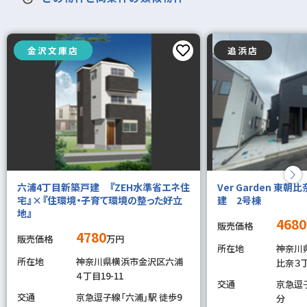
金沢文庫店
追浜店
六浦4丁目新築戸建 『ZEH水準省エネ住
Ver Garden 東
宅』×『住環境・子育て環境の整った好立
建 2号棟
地』
4680
販売価格
4780
販売価格
万円
所在地
神奈川
所在地
神奈川県横浜市金沢区六浦
比奈３
４丁目19-11
交通
京急逗子
交通
京急逗子線「六浦」駅 徒歩9
分