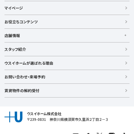
ウスイの不動産情報サイト
マイページ
【借りる】
賃貸住宅
お役立ちコンテンツ
事業用賃貸
店舗情報
【買う】
戸建て（総合）
【横浜エリア】
スタッフ紹介
新築戸建て
金沢文庫店
上大岡店
戸塚店
新横浜店
港北ニュータウン店
中古戸建て
ウスイホームが選ばれる理由
【湘南エリア】
中古マンション
湘南台店
逗子店
茅ヶ崎店
藤沢店
土地
お問い合わせ・来場予約
【横須賀エリア】
投資物件
追浜店
衣笠店
久里浜店
武山店
野比店
馬堀海岸店
ラグジュアリー物件
賃貸物件の解約受付
横須賀中央店
【売る】
売却
ウスイホーム株式会社
〒239-0831 神奈川県横須賀市久里浜２丁目２－３