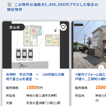
この物件の価格を5,000,000円プラスした場合の
類似物件
武山店
天神町 中古戸建 ～ 100坪超えの敷
＊室内リフォーム施
地で富士山を遠望 ～
戸建＊＿三崎町小網
1880
1880
販売価格
万円
販売価格
所在地
神奈川県三浦市天神町
所在地
神奈川
代
交通
京急久里浜線「三崎口」駅