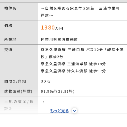
物件名
～自然を眺める家具付き別荘 三浦市栄町
戸建～
価格
1380
万円
所在地
神奈川県三浦市栄町
交通
京急久里浜線 三崎口駅 バス12分 「岬陽小学
校」 停歩2分
京急久里浜線 三浦海岸駅 徒歩74分
京急久里浜線 津久井浜駅 徒歩97分
間取り/詳細
3DK/
建物面積(坪数)
91.96㎡(27.81坪)
土地の敷金/保
-/-
証金
もっと見る
借地料/借地期
-/-
間