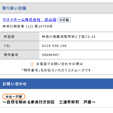
種別/構造
中古一戸建/木造
取り扱い店舗
階建
2階建
ウスイホーム株式会社 武山店
地図
築年数
築28年
神奈川県知事 (12) 第10799号
総区画数/販売
-/-
所在地
神奈川県横須賀市林１丁目23-13
区画数
TEL
0120-938-156
向き
南西
物件番号
90060967
現況
空家
お電話でお問い合わせの際は
その他の法令上
景観法/高度地区
「物件番号」をお伝えいただくとスムーズです
の制限
お問い合わせ
取引態様
専任媒介
引渡時期
相談
中古一戸建
～自然を眺める家具付き別荘 三浦市栄町 戸建～
設備
日当たり良好/閑静な住宅地/眺望良好/室内
洗濯機置場/フローリング/バルコニー/ルーフ