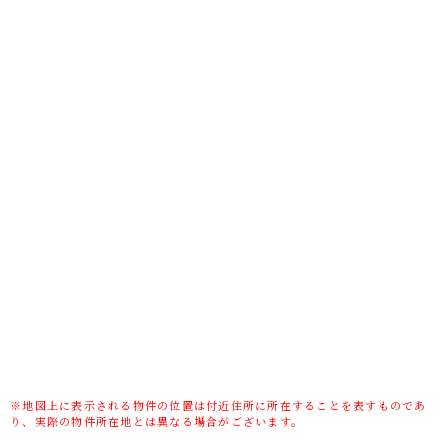
土地権利
所有権
土地面積(坪数)
80.97㎡(24.49坪)
傾斜地部分面積
-
路地状敷地
-
私道負担面積/
-/無
セットバック
高圧線下面積
-
地目/地勢
宅地/-
接道状況
一方(東 私道 4m 間口 6.3m)
建ぺい率/容積
60%/200%
率
用途地域
第一種住居
※地図上に表示される物件の位置は付近住所に所在することを表すものであ
り、実際の物件所在地とは異なる場合がございます。
都市計画
-