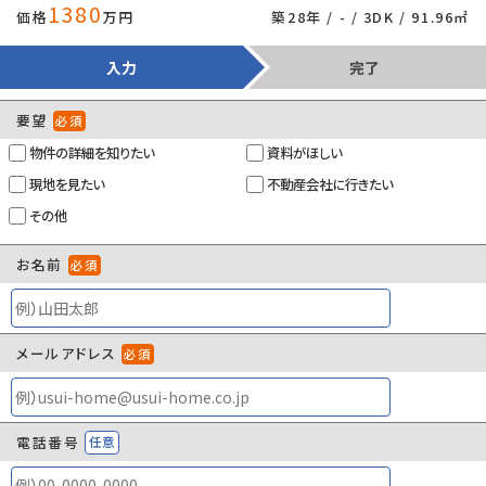
バルコニー/出窓/プロパンガス/公営水道/個
1380
価格
万円
築28年 / - / 3DK / 91.96㎡
別浄化槽/電気有/照明器具付き/駐輪場/ガス
コンロ/コンロ２口以上/冷蔵庫あり/システム
入力
完了
キッチン/コンロ３口/バス・トイレ別/追焚機能
浴室/浴室１坪以上/エアコン/住戸内覧可能
要望
必須
備考
物件の詳細を知りたい
資料がほしい
現地を見たい
不動産会社に行きたい
新着情報：～自然を眺める家具付き別荘 三浦市栄町 戸建～ の
その他
空室情報ならコチラ。午後まで明るい南西向きの物件で明るい生活
をおくりましょう。中古の戸建て物件は便利な価格が魅力の1つで
お名前
必須
す。動線を意識したデザインのシステムキッチン付きで作業能率が上
がります。素敵な一戸建ては、暮らしをより豊かにしてくれるでしょ
う。三浦市の京急久里浜線三崎口付近に強い当社でなら、きっと素
メールアドレス
敵な一戸建てが見つかります。
必須
×
建築確認番号
-
管理コード
90060967
電話番号
任意
情報更新日
2026年08月08日