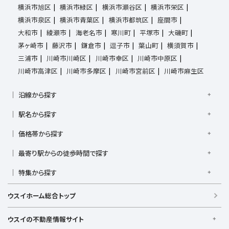
横浜市旭区
横浜市緑区
横浜市瀬谷区
横浜市栄区
横浜市泉区
横浜市青葉区
横浜市都筑区
座間市
大和市
綾瀬市
海老名市
寒川町
平塚市
大磯町
茅ヶ崎市
藤沢市
鎌倉市
逗子市
葉山町
横須賀市
三浦市
川崎市川崎区
川崎市幸区
川崎市中原区
川崎市高津区
川崎市多摩区
川崎市宮前区
川崎市麻生区
沿線から探す
京浜東北線
根岸線
東海道本線
横浜線
南武線
駅名から探す
横須賀線
相模線
鶴見線
湘南新宿ライン宇須
大倉山駅
大船駅
金沢八景駅
金沢文庫駅
鎌倉駅
湘南新宿ライン高海
価格帯から探す
東急東横線
東急田園都市線
上大岡駅
鴨居駅
川崎駅
菊名駅
弘明寺駅
久里浜駅
京急本線
京急久里浜線
京急逗子線
小田急小田原線
1,000万円以下
1,000万円台
2,000万円台
3,000万円台
港南台駅
最寄り駅からの徒歩時間で探す
小机駅
桜木町駅
湘南台駅
新横浜駅
小田急江ノ島線
ブルーライン
グリーンライン
4,000万円台
5,000万円台
6,000万円台
7,000万円台
逗子駅
センター南
中央林間駅
辻堂駅
戸塚駅
駅徒歩1分以内
駅徒歩3分以内
駅徒歩5分以内
みなとみらい線
金沢シーサイドライン
相鉄本線
8,000万円台
特集から探す
9,000万円台
1億円以上
根岸駅
平塚駅
藤沢駅
大和駅
横須賀駅
駅徒歩7分以内
駅徒歩10分以内
駅徒歩15分以内
相鉄いずみ野線
相模鉄道新横浜線
江ノ島電鉄
リフォーム・リノベーション済
日当たり良好
ファミリー向け
横須賀中央駅
横浜駅
駅徒歩20分以内
駅徒歩21分以上
ウスイホーム総合トップ
湘南モノレール
LDK15畳以上
海が見える
築浅
ウスイの不動産情報サイト