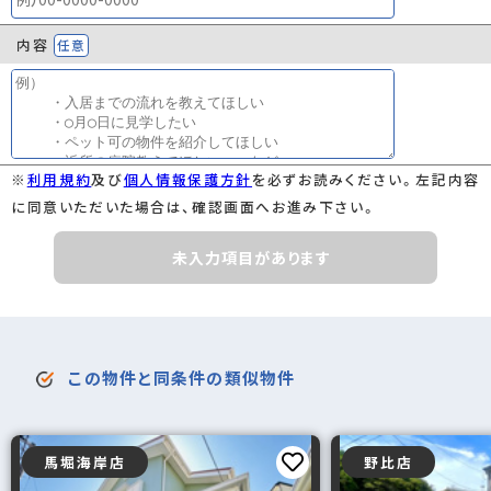
取引条件の有効
2026年08月22日
内容
任意
期限
※
利用規約
及び
個人情報保護方針
を必ずお読みください。左記内容
に同意いただいた場合は、確認画面へお進み下さい。
未入力項目があります
この物件と同条件の類似物件
馬堀海岸店
野比店