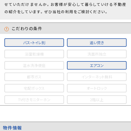
せていただけませんか。お客様が安心して暮らしていける不動産
の紹介をしています。ぜひ当社の利用をご検討ください。
こだわりの条件
バス・トイレ別
追い焚き
浴室乾燥機
洗面所独立
温水洗浄便座
エアコン
都市ガス
インターネット無料
宅配ボックス
オートロック
TV付きモニターホン
2階以上
物件情報