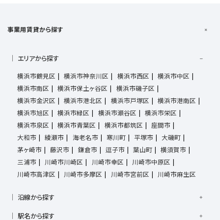
事業用賃貸から探す
エリアから探す
横浜市鶴見区
横浜市神奈川区
横浜市西区
横浜市中区
横浜市南区
横浜市保土ヶ谷区
横浜市磯子区
横浜市金沢区
横浜市港北区
横浜市戸塚区
横浜市港南区
横浜市旭区
横浜市緑区
横浜市瀬谷区
横浜市栄区
横浜市泉区
横浜市青葉区
横浜市都筑区
座間市
大和市
綾瀬市
海老名市
寒川町
平塚市
大磯町
茅ヶ崎市
藤沢市
鎌倉市
逗子市
葉山町
横須賀市
三浦市
川崎市川崎区
川崎市幸区
川崎市中原区
川崎市高津区
川崎市多摩区
川崎市宮前区
川崎市麻生区
沿線から探す
京浜東北線
根岸線
東海道本線
横浜線
南武線
駅名から探す