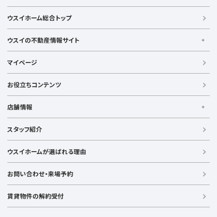
横須賀線
相模線
鶴見線
湘南新宿ライン宇須
大倉山駅
大船駅
金沢八景駅
金沢文庫駅
鎌倉駅
湘南新宿ライン高海
東急東横線
東急田園都市線
ウスイホーム総合トップ
上大岡駅
鴨居駅
川崎駅
菊名駅
弘明寺駅
久里浜駅
京急本線
京急久里浜線
京急逗子線
小田急小田原線
港南台駅
小机駅
桜木町駅
湘南台駅
新横浜駅
小田急江ノ島線
ブルーライン
グリーンライン
ウスイの不動産情報サイト
逗子駅
センター南
中央林間駅
辻堂駅
戸塚駅
みなとみらい線
金沢シーサイドライン
相鉄本線
ウスイの不動産情報サイト
根岸駅
平塚駅
藤沢駅
大和駅
横須賀駅
マイページ
相鉄いずみ野線
相模鉄道新横浜線
江ノ島電鉄
横須賀中央駅
横浜駅
【借りる】
湘南モノレール
賃貸住宅
お役立ちコンテンツ
事業用賃貸
店舗情報
【買う】
戸建て（総合）
【横浜エリア】
スタッフ紹介
新築戸建て
金沢文庫店
上大岡店
戸塚店
新横浜店
港北ニュータウン店
中古戸建て
ウスイホームが選ばれる理由
【湘南エリア】
中古マンション
湘南台店
逗子店
茅ヶ崎店
藤沢店
土地
お問い合わせ・来場予約
【横須賀エリア】
投資物件
追浜店
衣笠店
久里浜店
武山店
野比店
馬堀海岸店
ラグジュアリー物件
賃貸物件の解約受付
横須賀中央店
【売る】