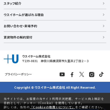
【横浜エリア】
スタッフ紹介
新築戸建て
金沢文庫店
上大岡店
戸塚店
新横浜店
港北ニュータウン店
中古戸建て
ウスイホームが選ばれる理由
【湘南エリア】
中古マンション
湘南台店
逗子店
茅ヶ崎店
藤沢店
土地
お問い合わせ・来場予約
【横須賀エリア】
投資物件
追浜店
衣笠店
久里浜店
武山店
野比店
馬堀海岸店
ラグジュアリー物件
賃貸物件の解約受付
横須賀中央店
【売る】
売却
ウスイホーム株式会社
〒239-0831 神奈川県横須賀市久里浜２丁目２－３
プライバシーポリシー
Copyright © ウスイホーム株式会社 All Right Reserved.
当サイトでは、お客様の当サイト利用状況把握、サービス向上検討を
目的として、クッキー（Cookie）を使用しています。
詳しくは、当社の
「Cookieの取扱いについて」
をご確認ください。