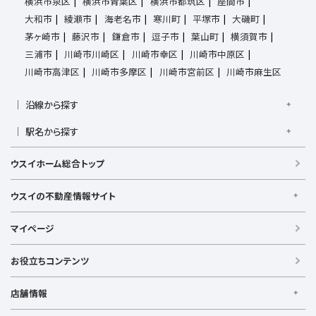
横浜市泉区
横浜市青葉区
横浜市都筑区
座間市
大和市
綾瀬市
海老名市
寒川町
平塚市
大磯町
茅ヶ崎市
藤沢市
鎌倉市
逗子市
葉山町
横須賀市
三浦市
川崎市川崎区
川崎市幸区
川崎市中原区
川崎市高津区
川崎市多摩区
川崎市宮前区
川崎市麻生区
沿線から探す
京浜東北線
根岸線
東海道本線
横浜線
南武線
駅名から探す
横須賀線
相模線
鶴見線
湘南新宿ライン宇須
大倉山駅
大船駅
金沢八景駅
金沢文庫駅
鎌倉駅
湘南新宿ライン高海
東急東横線
東急田園都市線
ウスイホーム総合トップ
上大岡駅
鴨居駅
川崎駅
菊名駅
弘明寺駅
久里浜駅
京急本線
京急久里浜線
京急逗子線
小田急小田原線
港南台駅
小机駅
桜木町駅
湘南台駅
新横浜駅
小田急江ノ島線
ブルーライン
グリーンライン
ウスイの不動産情報サイト
逗子駅
センター南
中央林間駅
辻堂駅
戸塚駅
みなとみらい線
金沢シーサイドライン
相鉄本線
ウスイの不動産情報サイト
根岸駅
平塚駅
藤沢駅
大和駅
横須賀駅
マイページ
相鉄いずみ野線
相模鉄道新横浜線
江ノ島電鉄
横須賀中央駅
横浜駅
【借りる】
湘南モノレール
賃貸住宅
お役立ちコンテンツ
事業用賃貸
店舗情報
【買う】
戸建て（総合）