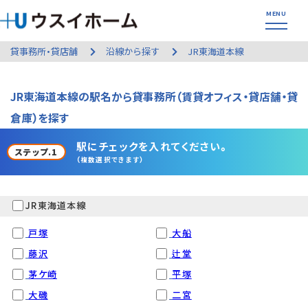
貸事務所・貸店舗
沿線から探す
JR東海道本線
JR東海道本線の駅名から貸事務所（賃貸オフィス・貸店舗・貸
倉庫）を探す
駅にチェックを入れてください。
ステップ.1
（複数選択できます）
JR東海道本線
戸塚
大船
藤沢
辻堂
茅ケ崎
平塚
大磯
二宮