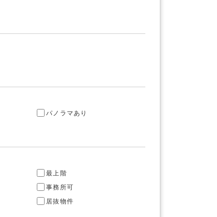
り
パノラマあり
最上階
事務所可
居抜物件