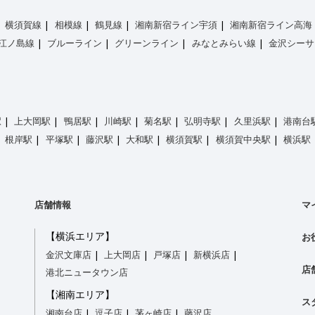
横須賀線
相模線
鶴見線
湘南新宿ライン宇須
湘南新宿ライン高海
江ノ島線
ブルーライン
グリーンライン
みなとみらい線
金沢シーサ
駅
上大岡駅
鴨居駅
川崎駅
菊名駅
弘明寺駅
久里浜駅
港南台
根岸駅
平塚駅
藤沢駅
大和駅
横須賀駅
横須賀中央駅
横浜駅
店舗情報
マ
【横浜エリア】
お
金沢文庫店
上大岡店
戸塚店
新横浜店
店
港北ニュータウン店
【湘南エリア】
ス
湘南台店
逗子店
茅ヶ崎店
藤沢店