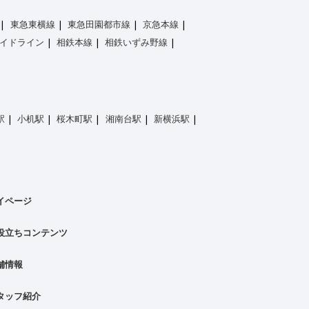
東急東横線
東急田園都市線
京急本線
イドライン
相鉄本線
相鉄いずみ野線
駅
小机駅
桜木町駅
湘南台駅
新横浜駅
イページ
役立ちコンテンツ
舗情報
タッフ紹介