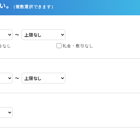
い。
（複数選択できます）
〜
金なし
礼金・敷引なし
〜