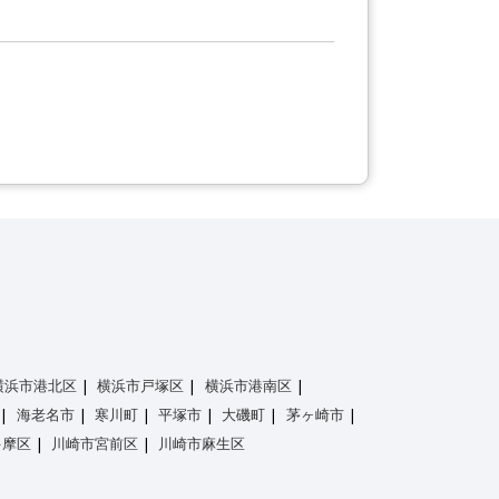
横浜市港北区
横浜市戸塚区
横浜市港南区
海老名市
寒川町
平塚市
大磯町
茅ヶ崎市
多摩区
川崎市宮前区
川崎市麻生区