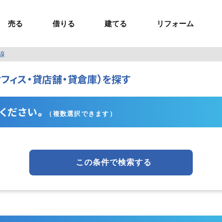
売る
借りる
建てる
リフォーム
線
事業用TOP
土地
ウスイホームの家づくり
ショールーム
セミナー・講座
投資物件
施工事例
リフォームの流れ
オーナー様へ
フィス・貸店舗・貸倉庫）を探す
額制注文住宅）
ームの魅力
エリアから探す
ョン）
ラグジュアリー物件
お問い合わせ
企画住宅）
路線から探す
マイページ
ート・賃貸
ュー
マイページ
ください。
（複数選択できます）
この条件で検索する