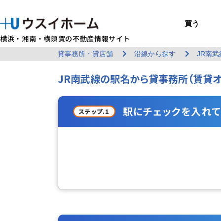
買う
横浜・湘南・横須賀の不動産情報サイト
貸事務所・貸店舗
沿線から探す
JR南武
BUY
SELL
RENT
U-CASA
REFORM
MANAGEMENT
COMPANY INFO
戸建て（総合）
売るTOP
賃貸住宅TOP
建てるTOP
リフォームTOP
貸すTOP
企業情報TOP
買う
売る
借りる
建てる
リフォーム
貸す
企業情報
JR南武線の駅名から貸事務所（賃貸オ
新築戸建て
建物状況調査
エリアから探す
U-nifty（定
ウスイのリフォ
お悩み解決
店舗情報
（インスペクシ
中古戸建て
路線から探す
Kit-U（高性能
施工事例
サービス一覧
採用情報
レントホーム
中古マンション
マイページ
収益物件／アパ
リフォームメニ
管理委託の流れ
お問い合わせ
駅にチェックを入れて
ステップ.1