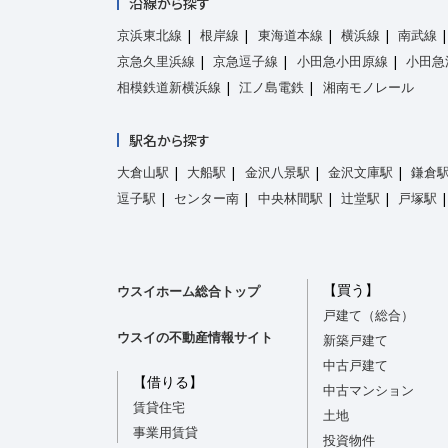
沿線から探す
京浜東北線
根岸線
東海道本線
横浜線
南武線
京急久里浜線
京急逗子線
小田急小田原線
小田急
相模鉄道新横浜線
江ノ島電鉄
湘南モノレール
駅名から探す
大倉山駅
大船駅
金沢八景駅
金沢文庫駅
鎌倉
逗子駅
センター南
中央林間駅
辻堂駅
戸塚駅
【買う】
ウスイホーム総合トップ
戸建て（総合）
ウスイの不動産情報サイト
新築戸建て
中古戸建て
【借りる】
中古マンション
賃貸住宅
土地
事業用賃貸
投資物件