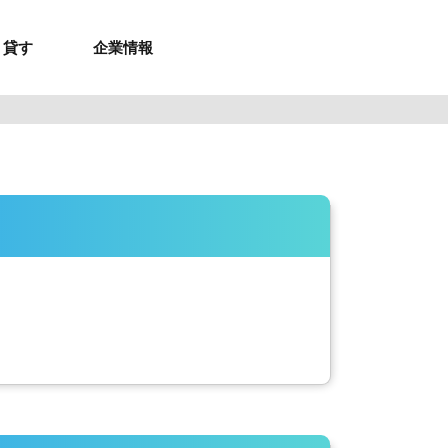
貸す
企業情報
お問合せ
お問合せ
無料お見積もり
お問い合わせ
来店予約
資料請求
メルマガ登録
お問合せ
セミナー申し込み
来店予約