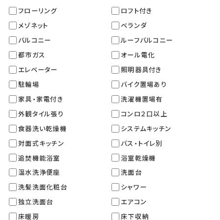
フローリング
ロフト付き
メゾネット
ベランダ
バルコニー
ルーフバルコニー
都市ガス
オール電化
エレベーター
照明器具付き
駐輪場
バイク置場あり
家具・家電付き
洗濯機置場有
外観タイル張り
コンロ２口以上
食器洗い乾燥機
システムキッチン
対面式キッチン
バス・トイレ別
追焚機能浴室
浴室乾燥機
温水洗浄便座
洗面台
洗髪洗面化粧台
シャワー
独立洗面台
エアコン
床暖房
床下収納