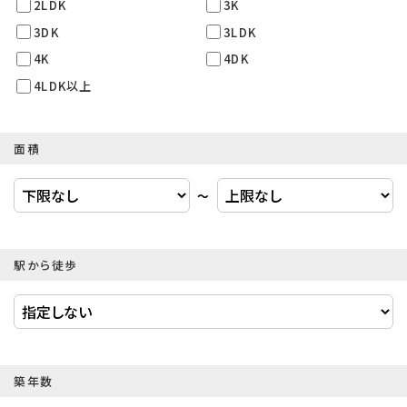
2LDK
3K
3DK
3LDK
4K
4DK
4LDK以上
面積
〜
駅から徒歩
築年数