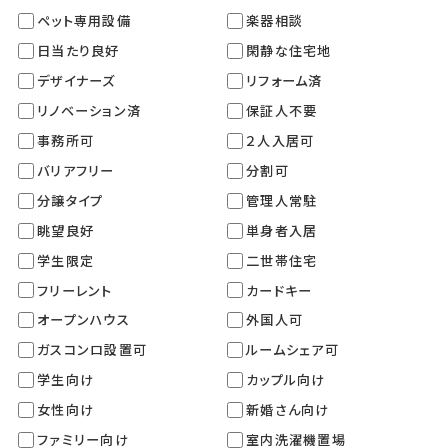
ペット専用設備
楽器相談
日当たり良好
閑静な住宅地
デザイナーズ
リフォーム済
リノベーション済
保証人不要
事務所可
２人入居可
バリアフリー
分割可
分譲タイプ
管理人常駐
眺望良好
単身者入居
学生限定
二世帯住宅
フリーレント
カードキー
オープンハウス
外国人可
ガスコンロ設置可
ルームシェア可
学生向け
カップル向け
女性向け
新婚さん向け
ファミリー向け
室内洗濯機置場