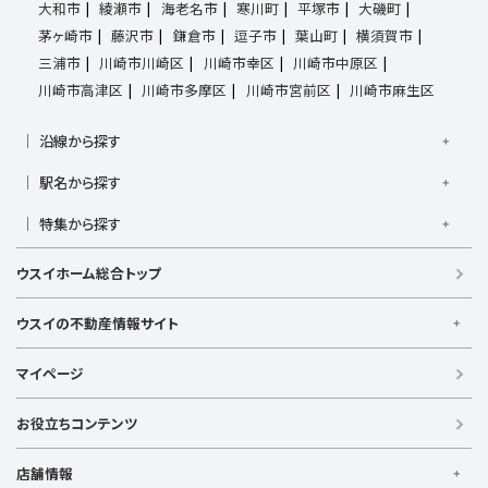
大和市
綾瀬市
海老名市
寒川町
平塚市
大磯町
茅ヶ崎市
藤沢市
鎌倉市
逗子市
葉山町
横須賀市
三浦市
川崎市川崎区
川崎市幸区
川崎市中原区
川崎市高津区
川崎市多摩区
川崎市宮前区
川崎市麻生区
沿線から探す
京浜東北線
根岸線
東海道本線
横浜線
南武線
駅名から探す
横須賀線
相模線
鶴見線
湘南新宿ライン宇須
大倉山駅
大船駅
金沢八景駅
金沢文庫駅
鎌倉駅
湘南新宿ライン高海
特集から探す
東急東横線
東急田園都市線
上大岡駅
鴨居駅
川崎駅
菊名駅
弘明寺駅
久里浜駅
京急本線
京急久里浜線
京急逗子線
小田急小田原線
新築・築浅
フリーレント
学生・一人暮らし向け
港南台駅
小机駅
桜木町駅
湘南台駅
新横浜駅
ウスイホーム総合トップ
小田急江ノ島線
ブルーライン
グリーンライン
敷金・礼金なし
ペット相談可
リフォーム・リノベーション済
逗子駅
センター南
中央林間駅
辻堂駅
戸塚駅
みなとみらい線
金沢シーサイドライン
相鉄本線
新婚・カップル向け
根岸駅
平塚駅
藤沢駅
大和駅
横須賀駅
ウスイの不動産情報サイト
相鉄いずみ野線
相模鉄道新横浜線
江ノ島電鉄
横須賀中央駅
横浜駅
ウスイの不動産情報サイト
湘南モノレール
マイページ
【借りる】
賃貸住宅
お役立ちコンテンツ
事業用賃貸
店舗情報
【買う】