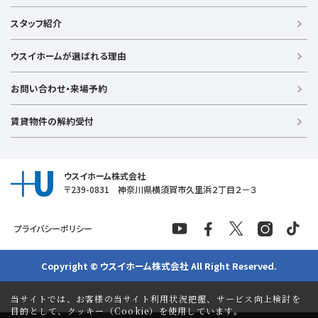
戸建て（総合）
【横浜エリア】
スタッフ紹介
新築戸建て
金沢文庫店
上大岡店
戸塚店
新横浜店
港北ニュータウン店
中古戸建て
ウスイホームが選ばれる理由
【湘南エリア】
中古マンション
湘南台店
逗子店
茅ヶ崎店
藤沢店
土地
お問い合わせ・来場予約
【横須賀エリア】
投資物件
追浜店
衣笠店
久里浜店
武山店
野比店
馬堀海岸店
ラグジュアリー物件
賃貸物件の解約受付
横須賀中央店
【売る】
売却
ウスイホーム株式会社
〒239-0831 神奈川県横須賀市久里浜２丁目２－３
プライバシーポリシー
Copyright © ウスイホーム株式会社 All Right Reserved.
当サイトでは、お客様の当サイト利用状況把握、サービス向上検討を
目的として、クッキー（Cookie）を使用しています。