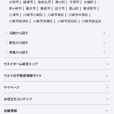
大和市
綾瀬市
海老名市
寒川町
平塚市
大磯町
茅ヶ崎市
藤沢市
鎌倉市
逗子市
葉山町
横須賀市
三浦市
川崎市川崎区
川崎市幸区
川崎市中原区
川崎市高津区
川崎市多摩区
川崎市宮前区
川崎市麻生区
沿線から探す
京浜東北線
根岸線
東海道本線
横浜線
南武線
駅名から探す
横須賀線
相模線
鶴見線
湘南新宿ライン宇須
大倉山駅
大船駅
金沢八景駅
金沢文庫駅
鎌倉駅
湘南新宿ライン高海
特集から探す
東急東横線
東急田園都市線
上大岡駅
鴨居駅
川崎駅
菊名駅
弘明寺駅
久里浜駅
京急本線
京急久里浜線
京急逗子線
小田急小田原線
新築・築浅
フリーレント
学生・一人暮らし向け
港南台駅
小机駅
桜木町駅
湘南台駅
新横浜駅
ウスイホーム総合トップ
小田急江ノ島線
ブルーライン
グリーンライン
敷金・礼金なし
ペット相談可
リフォーム・リノベーション済
逗子駅
センター南
中央林間駅
辻堂駅
戸塚駅
みなとみらい線
金沢シーサイドライン
相鉄本線
新婚・カップル向け
根岸駅
平塚駅
藤沢駅
大和駅
横須賀駅
ウスイの不動産情報サイト
相鉄いずみ野線
相模鉄道新横浜線
江ノ島電鉄
横須賀中央駅
横浜駅
ウスイの不動産情報サイト
湘南モノレール
マイページ
【借りる】
賃貸住宅
お役立ちコンテンツ
事業用賃貸
店舗情報
【買う】