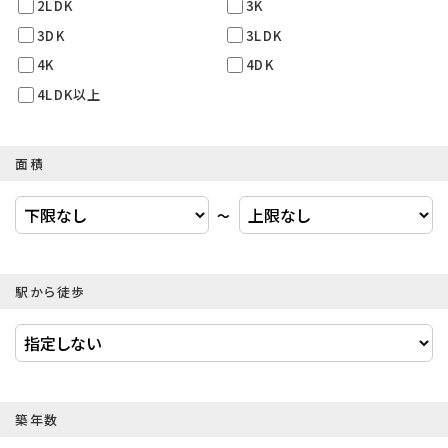
2LDK
3K
3DK
3LDK
4K
4DK
4LDK以上
面積
〜
駅から徒歩
築年数