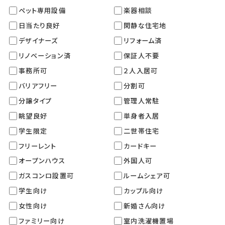
ペット専用設備
楽器相談
日当たり良好
閑静な住宅地
デザイナーズ
リフォーム済
リノベーション済
保証人不要
事務所可
２人入居可
バリアフリー
分割可
分譲タイプ
管理人常駐
眺望良好
単身者入居
学生限定
二世帯住宅
フリーレント
カードキー
オープンハウス
外国人可
ガスコンロ設置可
ルームシェア可
学生向け
カップル向け
女性向け
新婚さん向け
ファミリー向け
室内洗濯機置場