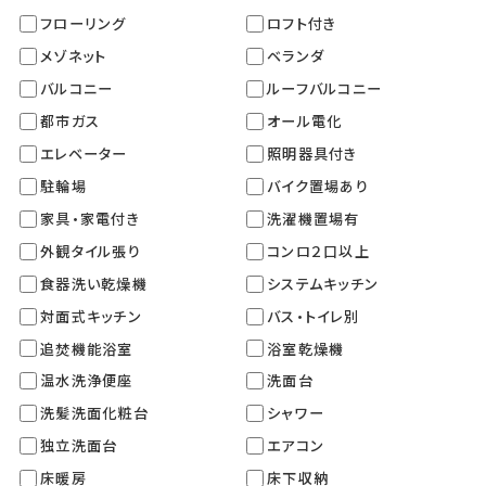
フローリング
ロフト付き
メゾネット
ベランダ
バルコニー
ルーフバルコニー
都市ガス
オール電化
エレベーター
照明器具付き
駐輪場
バイク置場あり
家具・家電付き
洗濯機置場有
外観タイル張り
コンロ２口以上
食器洗い乾燥機
システムキッチン
対面式キッチン
バス・トイレ別
追焚機能浴室
浴室乾燥機
温水洗浄便座
洗面台
洗髪洗面化粧台
シャワー
独立洗面台
エアコン
床暖房
床下収納