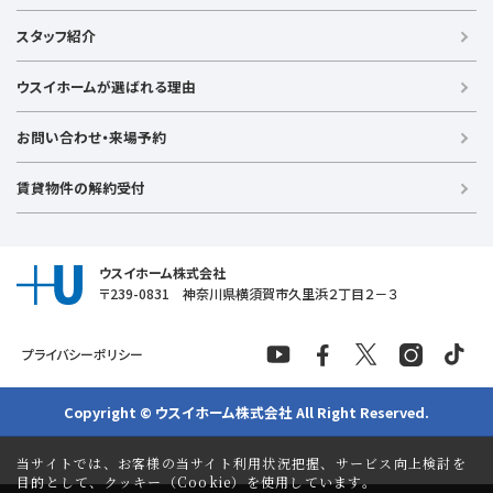
戸建て（総合）
【横浜エリア】
スタッフ紹介
新築戸建て
金沢文庫店
上大岡店
戸塚店
新横浜店
港北ニュータウン店
中古戸建て
ウスイホームが選ばれる理由
【湘南エリア】
中古マンション
湘南台店
逗子店
茅ヶ崎店
藤沢店
土地
お問い合わせ・来場予約
【横須賀エリア】
投資物件
追浜店
衣笠店
久里浜店
武山店
野比店
馬堀海岸店
ラグジュアリー物件
賃貸物件の解約受付
横須賀中央店
【売る】
売却
ウスイホーム株式会社
〒239-0831 神奈川県横須賀市久里浜２丁目２－３
プライバシーポリシー
Copyright © ウスイホーム株式会社 All Right Reserved.
当サイトでは、お客様の当サイト利用状況把握、サービス向上検討を
目的として、クッキー（Cookie）を使用しています。