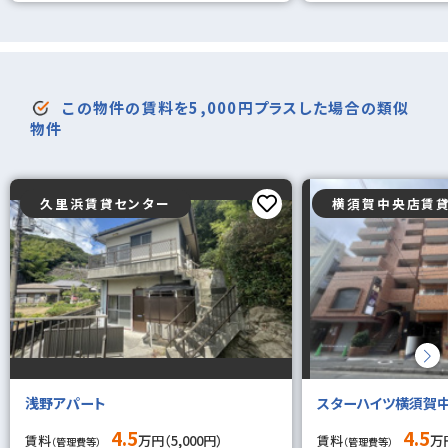
この物件の賃料を5,000円プラスした場合の類似
物件
久里浜賃貸センター
横須賀中央店賃
浅野アパート
スターハイツ横須賀
4.5
4.5
賃料
万円（5,000円）
賃料
万円
（管理費等）
（管理費等）