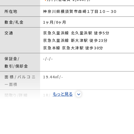
所在地
神奈川県横須賀市森崎１丁目１０－３０
敷金/礼金
1ヶ月/0ヶ月
交通
京急久里浜線 北久里浜駅 徒歩5分
京急久里浜線 新大津駅 徒歩23分
京急本線 京急大津駅 徒歩30分
保証金/
-/-/-
敷引/償却金
面積/バルコニ
19.44㎡/-
ー面積
もっと見る
間取り/詳細
1R/
洋室 6帖
敷金積み増し
-
権利金/雑費
-/-