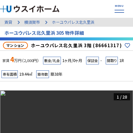
賃貸
横須賀市
ホーユウパレス北久里浜
ホーユウパレス北久里浜 305 物件詳細
ホーユウパレス北久里浜 3階 (86661317)
マンション
4
万円（2,000円）
1ヶ月/0ヶ月
-
1R
家賃
敷金/礼金
保証金
間取り
19.44㎡
築38年
専有面積
築年数
1
/
28