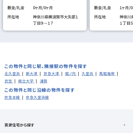
敷金/礼金
0ヶ月/0ヶ月
敷金/礼金
1ヶ月/
所在地
神奈川県横須賀市大矢部１
所在地
神奈川
丁目９－１７
１丁目５
この物件と同じ駅、隣接駅の物件を探す
北久里浜
新大津
京急大津
堀ノ内
久里浜
馬堀海岸
衣笠
県立大学
浦賀
この物件と同じ沿線の物件を探す
京急本線
京急久里浜線
賃貸住宅から探す