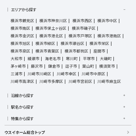
エリアから探す
横浜市鶴見区
横浜市神奈川区
横浜市西区
横浜市中区
横浜市南区
横浜市保土ヶ谷区
横浜市磯子区
横浜市金沢区
横浜市港北区
横浜市戸塚区
横浜市港南区
横浜市旭区
横浜市緑区
横浜市瀬谷区
横浜市栄区
横浜市泉区
横浜市青葉区
横浜市都筑区
座間市
大和市
綾瀬市
海老名市
寒川町
平塚市
大磯町
茅ヶ崎市
藤沢市
鎌倉市
逗子市
葉山町
横須賀市
三浦市
川崎市川崎区
川崎市幸区
川崎市中原区
川崎市高津区
川崎市多摩区
川崎市宮前区
川崎市麻生区
沿線から探す
京浜東北線
根岸線
東海道本線
横浜線
南武線
駅名から探す
横須賀線
相模線
鶴見線
湘南新宿ライン宇須
大倉山駅
大船駅
金沢八景駅
金沢文庫駅
鎌倉駅
湘南新宿ライン高海
特集から探す
東急東横線
東急田園都市線
上大岡駅
鴨居駅
川崎駅
菊名駅
弘明寺駅
久里浜駅
京急本線
京急久里浜線
京急逗子線
小田急小田原線
新築・築浅
フリーレント
学生・一人暮らし向け
港南台駅
小机駅
桜木町駅
湘南台駅
新横浜駅
ウスイホーム総合トップ
小田急江ノ島線
ブルーライン
グリーンライン
敷金・礼金なし
ペット相談可
リフォーム・リノベーション済