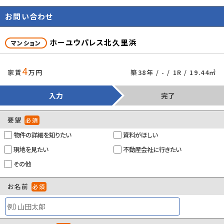
現況
空家
お問い合わせ
特優賃
-
賃貸区分
一般
ホーユウパレス北久里浜
マンション
取引態様
専任媒介
4
家賃
万円
築38年 / - / 1R / 19.44㎡
管理コード
86661317
情報更新日
2026年08月03日
入力
完了
取引条件の有効
2026年08月10日
要望
必須
期限
物件の詳細を知りたい
資料がほしい
現地を見たい
不動産会社に行きたい
その他
×
お名前
必須