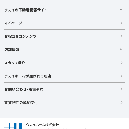
逗子駅
センター南
中央林間駅
辻堂駅
戸塚駅
みなとみらい線
金沢シーサイドライン
相鉄本線
新婚・カップル向け
根岸駅
平塚駅
藤沢駅
大和駅
横須賀駅
ウスイの不動産情報サイト
相鉄いずみ野線
相模鉄道新横浜線
江ノ島電鉄
横須賀中央駅
横浜駅
ウスイの不動産情報サイト
湘南モノレール
マイページ
【借りる】
賃貸住宅
お役立ちコンテンツ
事業用賃貸
店舗情報
【買う】
戸建て（総合）
【横浜エリア】
スタッフ紹介
新築戸建て
金沢文庫店
上大岡店
戸塚店
新横浜店
港北ニュータウン店
中古戸建て
ウスイホームが選ばれる理由
【湘南エリア】
中古マンション
湘南台店
逗子店
茅ヶ崎店
藤沢店
土地
お問い合わせ・来場予約
【横須賀エリア】
投資物件
追浜店
衣笠店
久里浜店
武山店
野比店
馬堀海岸店
ラグジュアリー物件
賃貸物件の解約受付
横須賀中央店
【売る】
売却
ウスイホーム株式会社