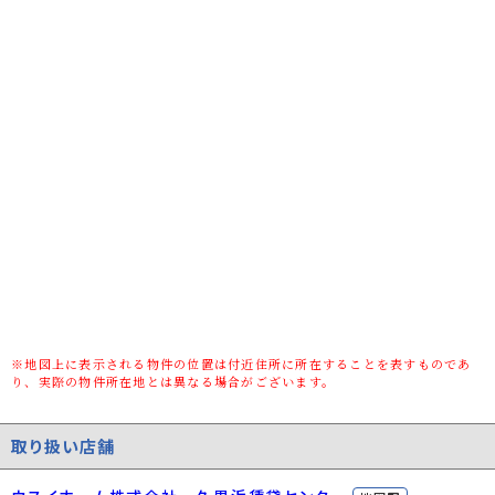
築年数
築38年
種別/構造
マンション/鉄骨鉄筋コンクリート
部屋
305
所在階
3階(9階建)
向き
南東
駐車場
無/-
入居可能日
相談
契約期間
2年
更新料
1ヶ月(新賃料)
保証人代行義
必加入/初回保証料：総賃料の50％（1年毎
※地図上に表示される物件の位置は付近住所に所在することを表すものであ
り、実際の物件所在地とは異なる場合がございます。
務/利用料
12,000円の更新保証料有）
保証会社
クレデンス
取り扱い店舗
保証会社詳細
初回保証料：総賃料の50％（1年毎12,000円