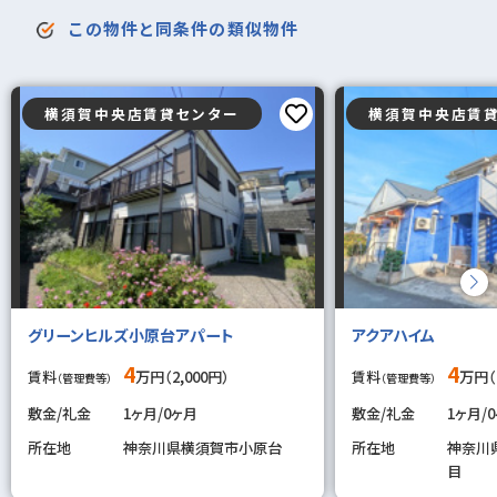
この物件と同条件の類似物件
横須賀中央店賃貸センター
横須賀中央店賃
グリーンヒルズ小原台アパート
アクアハイム
4
4
賃料
万円（2,000円）
賃料
万円（
（管理費等）
（管理費等）
敷金/礼金
1ヶ月/0ヶ月
敷金/礼金
1ヶ月/
所在地
神奈川県横須賀市小原台
所在地
神奈川
目