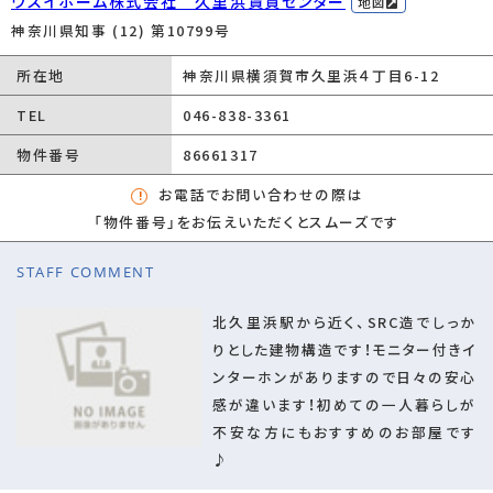
ウスイホーム株式会社 久里浜賃貸センター
の更新保証料有）最低保証料：25,000円、口座
地図
振替手数料：157円～330円
神奈川県知事 (12) 第10799号
保険加入/料金
有/21,500円
所在地
神奈川県横須賀市久里浜４丁目6-12
保険名/保険期
東京海上ミレア小額短期/2年
TEL
046-838-3361
間
物件番号
86661317
設備
室内洗濯機置場/フローリング/バルコニー/都
お電話でお問い合わせの際は
市ガス/公営水道/公共下水/エレベーター/駐
「物件番号」をお伝えいただくとスムーズです
輪場/バイク置場あり/IHクッキングヒーター/
コンロ１口/シャワー/エアコン/TVモニタ付イ
STAFF COMMENT
ンターホン
北久里浜駅から近く、SRC造でしっか
条件(その他)
りとした建物構造です！モニター付きイ
ウスイサポート24（税込）:2,200円 除菌抗菌消臭施工（税込）:1万
ンターホンがありますので日々の安心
9,800円 鍵交換代:1万4,300円 ウスイサポート24（税込）:1,100
感が違います！初めての一人暮らしが
円（月額） 口座振替手数料（税込）:330円（月額）
不安な方にもおすすめのお部屋です
総戸数
72戸
♪