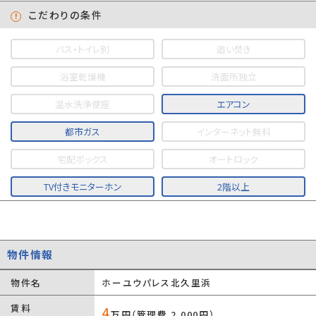
こだわりの条件
バス・トイレ別
追い焚き
浴室乾燥機
洗面所独立
温水洗浄便座
エアコン
都市ガス
インターネット無料
宅配ボックス
オートロック
TV付きモニターホン
2階以上
物件情報
物件名
ホーユウパレス北久里浜
賃料
4
万円（管理費 2,000円）