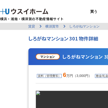
買う
横浜・湘南・横須賀の不動産情報サイト
賃貸
横須賀市
しろがねマンション
BUY
SELL
RENT
U-CASA
REFORM
MANAGEMENT
COMPANY INFO
戸建て（総合）
売るTOP
賃貸住宅TOP
建てるTOP
リフォームTOP
貸すTOP
企業情報TOP
買う
売る
借りる
建てる
リフォーム
貸す
企業情報
しろがねマンション 301 物件詳細
新築戸建て
建物状況調査
エリアから探す
U-nifty（定
ウスイのリフォ
お悩み解決
店舗情報
（インスペクシ
中古戸建て
路線から探す
Kit-U（高性能
施工事例
サービス一覧
採用情報
レントホーム
中古マンション
マイページ
収益物件／アパ
リフォームメニ
管理委託の流れ
お問い合わせ
しろがねマンション 3階 
マンション
6
万円（3,000円）
賃料（管理費等）
敷金/礼