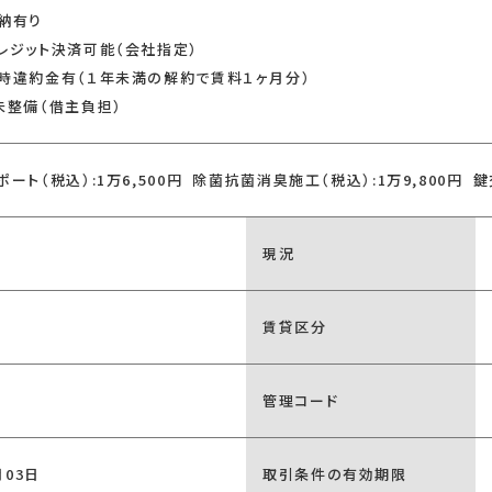
納有り
レジット決済可能（会社指定）
時違約金有（１年未満の解約で賃料１ヶ月分）
未整備（借主負担）
ート（税込）:1万6,500円 除菌抗菌消臭施工（税込）:1万9,800円 鍵交
現況
賃貸区分
管理コード
月03日
取引条件の有効期限