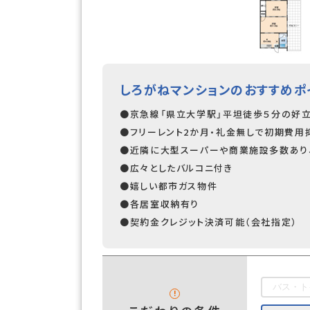
しろがねマンションのおすすめポ
●京急線「県立大学駅」平坦徒歩５分の好立
●フリーレント2か月・礼金無しで初期費用
●近隣に大型スーパーや商業施設多数あり
●広々としたバルコニ付き
●嬉しい都市ガス物件
●各居室収納有り
●契約金クレジット決済可能（会社指定）
バス・ト