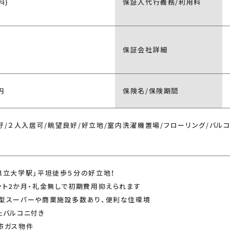
料)
保証人代行義務/利用料
保証会社詳細
円
保険名/保険期間
好/２人入居可/眺望良好/好立地/室内洗濯機置場/フローリング/バルコ
県立大学駅」平坦徒歩５分の好立地！
ント2か月・礼金無しで初期費用抑えられます
型スーパーや商業施設多数あり、便利な住環境
たバルコニ付き
市ガス物件