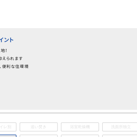
イント
地！
抑えられます
、便利な住環境
イレ別
追い焚き
浴室乾燥機
洗面所独立