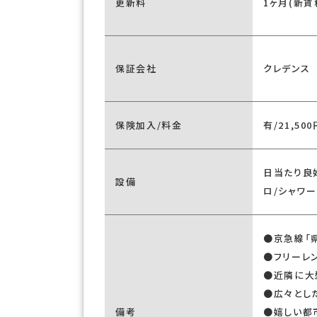
更新料
1ヶ月(新賃
保証会社
クレデンス
保険加入/料金
有/21,500
日当たり良
設備
ロ/シャワー
●京急線「
●フリーレ
●近隣に大
●広々とし
備考
●嬉しい都