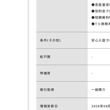
●各居室収
●契約金ク
●短期解約
●ＴＶ視聴
条件(その他)
安心入居サポ
総戸数
-
特優賃
-
取引態様
一般媒介
情報更新日
2026年08