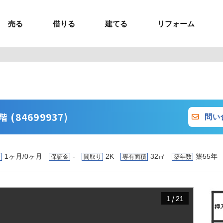
売る
借りる
建てる
リフォーム
事業用TOP
土地
ウスイホームの家づくり
ショールーム
セミナー・講座
投資物件
施工事例
リフォームの流れ
オーナー様へ
額制注文住宅）
ームの魅力
エリアから探す
ョン）
ラグジュアリー物件
お問い合わせ
企画住宅）
路線から探す
マイページ
ート・賃貸
ュー
マイページ
(84699937)
問い
1ヶ月/0ヶ月
-
2K
32㎡
築55年
金
保証金
間取り
専有面積
築年数
/
1
21