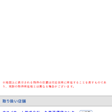
築年数
築40年
種別/構造
アパート/木造
部屋
103
所在階
1階(2階建)
向き
南東
駐車場
空有(2台)/10,000円 (非課税)
入居可能日
即時
契約期間
2年
更新料
1ヶ月(新賃料)
保証人代行義
必加入/初回保証料：総賃料の50％（1年毎
※地図上に表示される物件の位置は付近住所に所在することを表すものであ
り、実際の物件所在地とは異なる場合がございます。
務/利用料
12,000円の更新保証料有）
保証会社
クレデンス
取り扱い店舗
保証会社詳細
初回保証料：総賃料の50％（1年毎12,000円