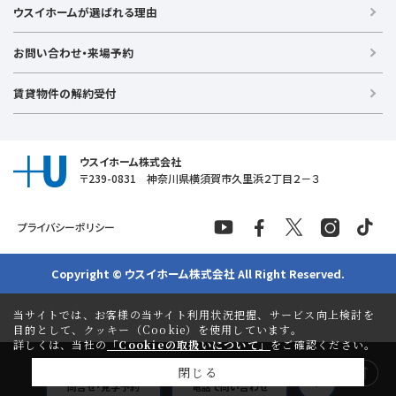
中古戸建て
ウスイホームが選ばれる理由
【湘南エリア】
中古マンション
湘南台店
逗子店
茅ヶ崎店
藤沢店
土地
お問い合わせ・来場予約
【横須賀エリア】
投資物件
追浜店
衣笠店
久里浜店
武山店
野比店
馬堀海岸店
ラグジュアリー物件
賃貸物件の解約受付
横須賀中央店
【売る】
売却
ウスイホーム株式会社
〒239-0831 神奈川県横須賀市久里浜２丁目２－３
プライバシーポリシー
Copyright © ウスイホーム株式会社 All Right Reserved.
当サイトでは、お客様の当サイト利用状況把握、サービス向上検討を
目的として、クッキー（Cookie）を使用しています。
詳しくは、当社の
「Cookieの取扱いについて」
をご確認ください。
閉じる
問合せ・見学予約
電話で問い合わせ