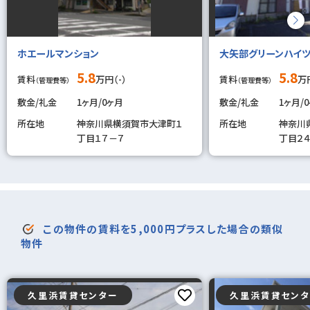
ホエールマンション
大矢部グリーンハイ
5.8
5.8
賃料
万円（-）
賃料
万円
（管理費等）
（管理費等）
敷金/礼金
1ヶ月/0ヶ月
敷金/礼金
1ヶ月/
所在地
神奈川県横須賀市大津町１
所在地
神奈川
丁目１７－７
丁目２
この物件の賃料を5,000円プラスした場合の類似
物件
久里浜賃貸センター
久里浜賃貸セン