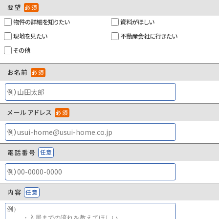
要望
必須
総戸数
8戸
物件の詳細を知りたい
資料がほしい
現況
空家
現地を見たい
不動産会社に行きたい
特優賃
-
その他
賃貸区分
一般
お名前
必須
取引態様
専任媒介
管理コード
84698460
メールアドレス
必須
情報更新日
2026年08月03日
×
取引条件の有効
2026年08月10日
期限
電話番号
任意
内容
任意