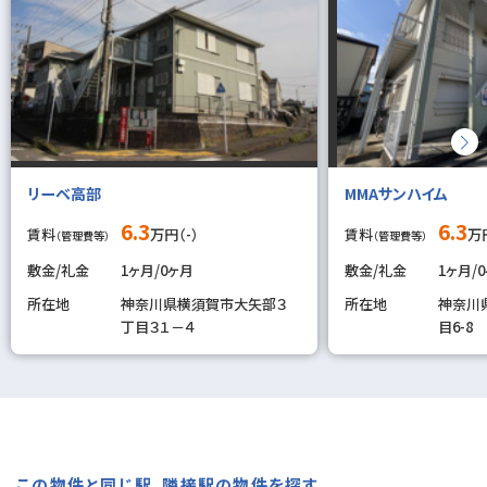
リーベ高部
MMAサンハイム
6.3
6.3
賃料
万円（-）
賃料
万円
（管理費等）
（管理費等）
敷金/礼金
1ヶ月/0ヶ月
敷金/礼金
1ヶ月/
所在地
神奈川県横須賀市大矢部３
所在地
神奈川
丁目３１－４
目6-8
この物件と同じ駅、隣接駅の物件を探す