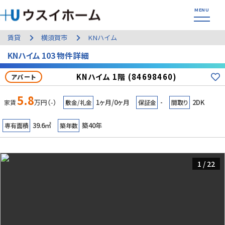
賃貸
横須賀市
KNハイム
KNハイム 103 物件詳細
KNハイム 1階 (84698460)
アパート
5.8
万円（-）
1ヶ月/0ヶ月
-
2DK
家賃
敷金/礼金
保証金
間取り
39.6㎡
築40年
専有面積
築年数
1
/
22