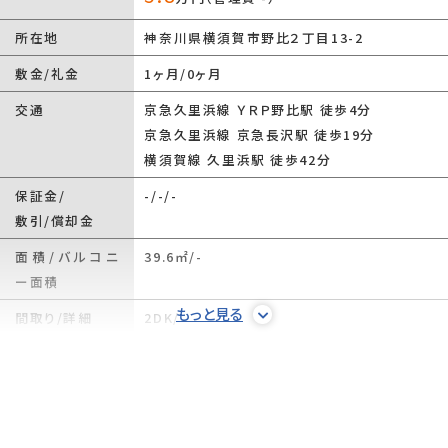
所在地
神奈川県横須賀市野比２丁目13-2
敷金/礼金
1ヶ月/0ヶ月
交通
京急久里浜線 ＹＲＰ野比駅 徒歩4分
京急久里浜線 京急長沢駅 徒歩19分
横須賀線 久里浜駅 徒歩42分
保証金/
-/-/-
敷引/償却金
面積/バルコニ
39.6㎡/-
ー面積
もっと見る
間取り/詳細
2DK/
DK 7.5帖
/
洋室 6帖
/
和室 6帖
敷金積み増し
-
権利金/雑費
-/-