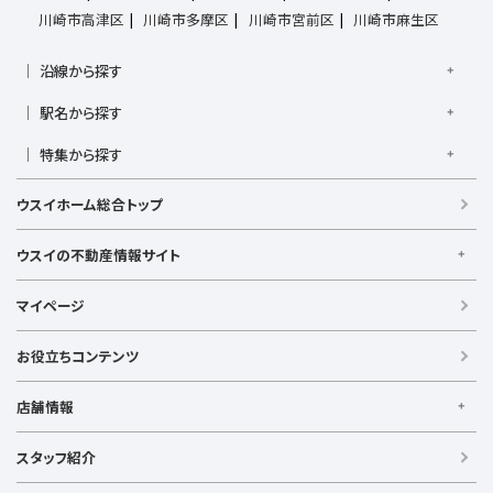
川崎市高津区
川崎市多摩区
川崎市宮前区
川崎市麻生区
沿線から探す
京浜東北線
根岸線
東海道本線
横浜線
南武線
駅名から探す
横須賀線
相模線
鶴見線
湘南新宿ライン宇須
大倉山駅
大船駅
金沢八景駅
金沢文庫駅
鎌倉駅
湘南新宿ライン高海
特集から探す
東急東横線
東急田園都市線
上大岡駅
鴨居駅
川崎駅
菊名駅
弘明寺駅
久里浜駅
京急本線
京急久里浜線
京急逗子線
小田急小田原線
新築・築浅
フリーレント
学生・一人暮らし向け
港南台駅
小机駅
桜木町駅
湘南台駅
新横浜駅
ウスイホーム総合トップ
小田急江ノ島線
ブルーライン
グリーンライン
敷金・礼金なし
ペット相談可
リフォーム・リノベーション済
逗子駅
センター南
中央林間駅
辻堂駅
戸塚駅
みなとみらい線
金沢シーサイドライン
相鉄本線
新婚・カップル向け
根岸駅
平塚駅
藤沢駅
大和駅
横須賀駅
ウスイの不動産情報サイト
相鉄いずみ野線
相模鉄道新横浜線
江ノ島電鉄
横須賀中央駅
横浜駅
ウスイの不動産情報サイト
湘南モノレール
マイページ
【借りる】
賃貸住宅
お役立ちコンテンツ
事業用賃貸
店舗情報
【買う】
戸建て（総合）
【横浜エリア】
スタッフ紹介
新築戸建て
金沢文庫店
上大岡店
戸塚店
新横浜店
港北ニュータウン店