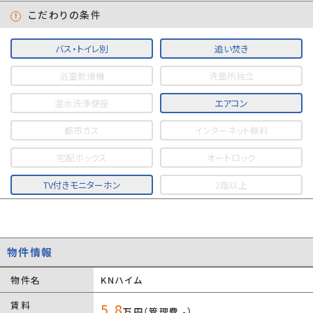
こだわりの条件
バス・トイレ別
追い焚き
浴室乾燥機
洗面所独立
温水洗浄便座
エアコン
都市ガス
インターネット無料
宅配ボックス
オートロック
TV付きモニターホン
2階以上
物件情報
物件名
KNハイム
賃料
5.8
万円（管理費 -）