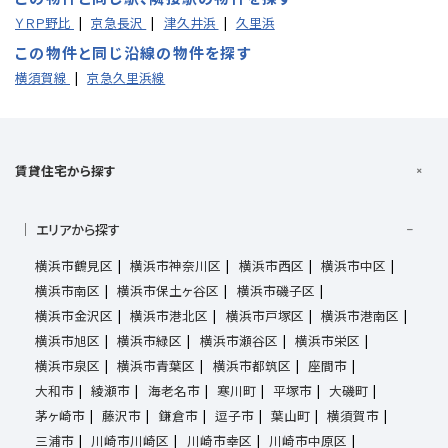
ＹＲＰ野比
京急長沢
津久井浜
久里浜
この物件と同じ沿線の物件を探す
横須賀線
京急久里浜線
賃貸住宅から探す
エリアから探す
横浜市鶴見区
横浜市神奈川区
横浜市西区
横浜市中区
横浜市南区
横浜市保土ヶ谷区
横浜市磯子区
横浜市金沢区
横浜市港北区
横浜市戸塚区
横浜市港南区
横浜市旭区
横浜市緑区
横浜市瀬谷区
横浜市栄区
横浜市泉区
横浜市青葉区
横浜市都筑区
座間市
大和市
綾瀬市
海老名市
寒川町
平塚市
大磯町
茅ヶ崎市
藤沢市
鎌倉市
逗子市
葉山町
横須賀市
三浦市
川崎市川崎区
川崎市幸区
川崎市中原区