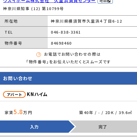
ウスイホーム株式会社 久里浜賃貸センター
の更新保証料有）最低保証料：25,000円、口座
地図
振替手数料：157円～330円
神奈川県知事 (12) 第10799号
保険加入/料金
有/21,500円
所在地
神奈川県横須賀市久里浜４丁目6-12
保険名/保険期
東京海上ミレア少額短期保険/2年
TEL
046-838-3361
間
物件番号
84698460
設備
日当たり良好/カップル向け/新婚さん向け/フ
お電話でお問い合わせの際は
ァミリー向け/室内洗濯機置場/フローリング/
「物件番号」をお伝えいただくとスムーズです
ベランダ/バルコニー/プロパンガス/公営水道/
公共下水/電気有/照明器具付き/ガスコンロ/
お問い合わせ
バス・トイレ別/追焚機能浴室/洗面台/シャワ
ー/浴槽/エアコン/CATV/TVモニタ付インター
KNハイム
ホン
アパート
条件(その他)
5.8
家賃
万円
築40年 / - / 2DK / 39.6㎡
除菌抗菌消臭施工（税込）:1万9,800円 ウスイサポート24（当月分・
翌月分）:2,200円 鍵交換代:1万4,300円 ウスイサポート24（税
入力
完了
込）:1,100円（月額）