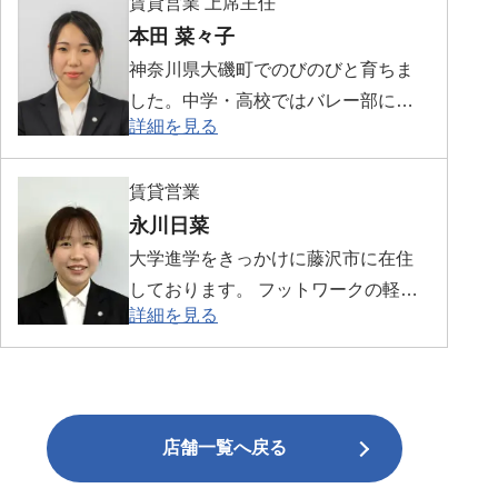
賃貸営業 上席主任
在は横浜・湘南エリアを中心にお客
本田 菜々子
様一人ひとりに寄り添ったご提案を
心がけています。レスポンスの早さ
神奈川県大磯町でのびのびと育ちま
とスピード感には自信があり、良い
した。中学・高校ではバレー部に所
詳細を見る
物件を逃さないよう迅速に対応いた
属しておりました。性格は明るく元
します。また、条件交渉や細やかな
気です。持ち前の明るさと元気で何
ご相談にも柔軟に対応し、最後まで
賃貸営業
事も前向きに頑張ります。よろしく
妥協せず納得のいくお部屋探しを全
永川日菜
お願いいたします。
力でサポートいたします。
大学進学をきっかけに藤沢市に在住
しております。 フットワークの軽さ
詳細を見る
を活かし、何事にも迅速かつ誠実に
対応しながら精一杯努めてまいりま
す。
店舗一覧へ戻る