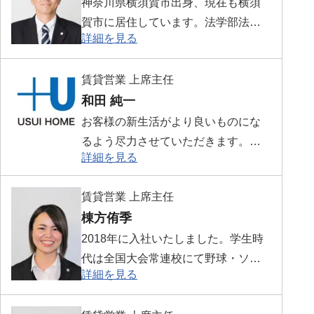
神奈川県横須賀市出身、現在も横須
賀市に居住しています。法学部法学
詳細を見る
科を卒業しウスイホーム㈱に入社し
現在に至ります。現在は、不動産賃
賃貸営業 上席主任
貸部門の統括をしております。
和田 純一
お客様の新生活がより良いものにな
るよう尽力させていただきます。ま
詳細を見る
ずは湘南台賃貸センターまでお問合
せ下さい！
賃貸営業 上席主任
棟方侑季
2018年に入社いたしました。学生時
代は全国大会常連校にて野球・ソフ
詳細を見る
トボールに１６年間打ち込み、継続
力と粘り強さを培ってきました。現