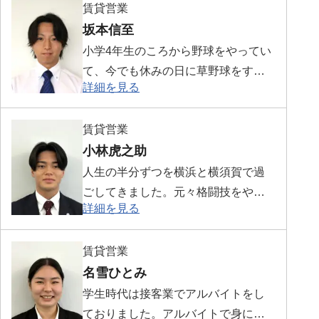
賃貸営業
す。
坂本信至
小学4年生のころから野球をやってい
て、今でも休みの日に草野球をする
詳細を見る
くらい野球が好きです。前職では、
お客様や人との関わりが多かったの
賃貸営業
でその経験を活かし、精一杯お客様
小林虎之助
に寄り添っていきたいと思います。
人生の半分ずつを横浜と横須賀で過
ごしてきました。元々格闘技をやっ
詳細を見る
ていたのでジムに行くことが趣味で
す。お客様を全力でサポートさせて
賃貸営業
いただきますのでよろしくお願いい
名雪ひとみ
たします。
学生時代は接客業でアルバイトをし
ておりました。アルバイトで身につ