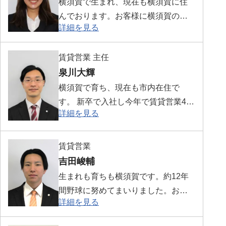
横須賀で生まれ、現在も横須賀に住
んでおります。お客様に横須賀の魅
詳細を見る
力を伝えられるように日々勉強し、
努力してまいります。よろしくお願
賃貸営業 主任
いいたします。
泉川大輝
横須賀で育ち、現在も市内在住で
す。 新卒で入社し今年で賃貸営業4年
詳細を見る
目となりました。 これまでの経験と
エリア知識を生かし、より良い生活
を送れるお部屋探しのお手伝いをさ
賃貸営業
せていただきます。
吉田峻輔
生まれも育ちも横須賀です。約12年
間野球に努めてまいりました。お客
詳細を見る
様のご希望に終えるようなご提案や
ご案内できるよう精進してまいりま