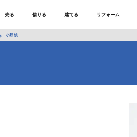
売る
借りる
建てる
リフォーム
小野 慎
事業用TOP
土地
ウスイホームの家づくり
ショールーム
セミナー・講座
投資物件
施工事例
リフォームの流れ
オーナー様へ
額制注文住宅）
ームの魅力
エリアから探す
ョン）
ラグジュアリー物件
お問い合わせ
企画住宅）
路線から探す
マイページ
ート・賃貸
ュー
マイページ