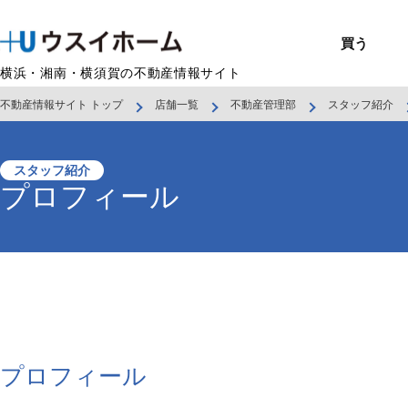
買う
横浜・湘南・横須賀の不動産情報サイト
不動産情報サイト トップ
店舗一覧
不動産管理部
スタッフ紹介
戸建て（総合）
売るTOP
賃貸住宅TOP
建てるTOP
リフォームTOP
貸すTOP
企業情報TOP
BUY
SELL
RENT
U-CASA
REFORM
MANAGEMENT
COMPANY INFO
買う
売る
借りる
建てる
リフォーム
貸す
企業情報
新築戸建て
建物状況調査
エリアから探す
U-nifty（定
ウスイのリフォ
お悩み解決
店舗情報
（インスペクシ
中古戸建て
路線から探す
Kit-U（高性能
施工事例
サービス一覧
採用情報
スタッフ紹介
レントホーム
プロフィール
中古マンション
マイページ
収益物件／アパ
リフォームメニ
管理委託の流れ
お問い合わせ
プロフィール