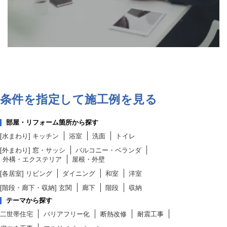
条件を指定して施工例を見る
部屋・リフォーム箇所から探す
[水まわり]
キッチン
浴室
洗面
トイレ
[外まわり]
窓・サッシ
バルコニー・ベランダ
外構・エクステリア
屋根・外壁
[各居室]
リビング
ダイニング
和室
洋室
[階段・廊下・収納]
玄関
廊下
階段
収納
テーマから探す
二世帯住宅
バリアフリー化
断熱改修
耐震工事