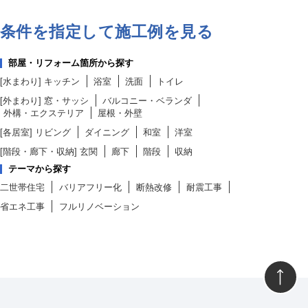
条件を指定して施工例を見る
部屋・リフォーム箇所から探す
[水まわり]
キッチン
浴室
洗面
トイレ
[外まわり]
窓・サッシ
バルコニー・ベランダ
外構・エクステリア
屋根・外壁
[各居室]
リビング
ダイニング
和室
洋室
[階段・廊下・収納]
玄関
廊下
階段
収納
テーマから探す
二世帯住宅
バリアフリー化
断熱改修
耐震工事
省エネ工事
フルリノベーション