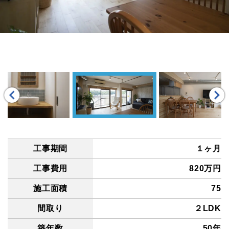
工事期間
１ヶ月
工事費用
820万円
施工面積
75
間取り
２LDK
築年数
50年