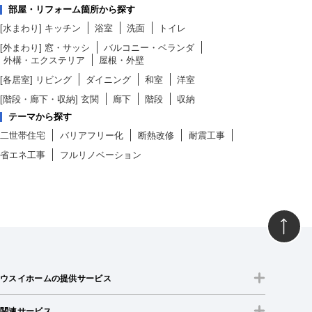
部屋・リフォーム箇所から探す
[水まわり]
キッチン
浴室
洗面
トイレ
[外まわり]
窓・サッシ
バルコニー・ベランダ
外構・エクステリア
屋根・外壁
[各居室]
リビング
ダイニング
和室
洋室
[階段・廊下・収納]
玄関
廊下
階段
収納
テーマから探す
二世帯住宅
バリアフリー化
断熱改修
耐震工事
省エネ工事
フルリノベーション
ウスイホームの提供サービス
関連サービス