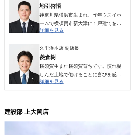
地引啓悟
神奈川県横浜市生まれ。昨年ウスイホ
ームで横須賀市新大津に１戸建てを新
詳細を見る
築。男女2人の子宝に恵まれ、幸せな毎
日を送っております。休みの日は、子
久里浜本店 副店長
供たちと公園に遊びに出かけるのが癒
菱倉樹
しになっています。
横須賀生まれ横須賀育ちです。慣れ親
しんだ土地で働けることに喜びを感じ
詳細を見る
ています。少しでも皆様のお力になれ
るよう努力します。
建設部 上大岡店