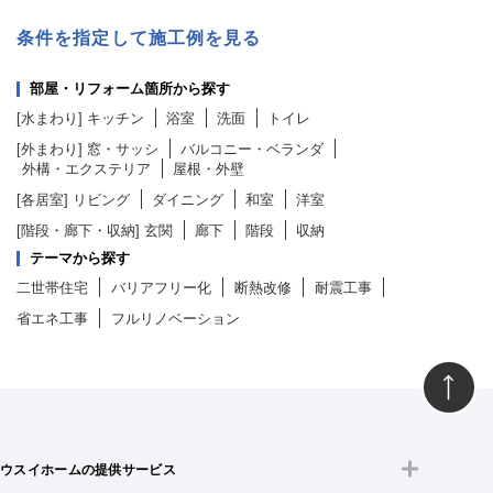
条件を指定して施工例を見る
部屋・リフォーム箇所から探す
[水まわり]
キッチン
浴室
洗面
トイレ
[外まわり]
窓・サッシ
バルコニー・ベランダ
外構・エクステリア
屋根・外壁
[各居室]
リビング
ダイニング
和室
洋室
[階段・廊下・収納]
玄関
廊下
階段
収納
テーマから探す
二世帯住宅
バリアフリー化
断熱改修
耐震工事
省エネ工事
フルリノベーション
ウスイホームの提供サービス