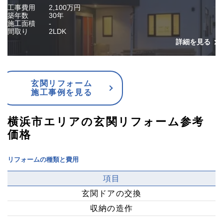
工事費用
2,100万円
築年数
30年
施工面積
-
間取り
2LDK
詳細を見る
玄関リフォーム
施工事例を見る
横浜市エリアの玄関リフォーム参考
価格
リフォームの種類と費用
項目
玄関ドアの交換
収納の造作