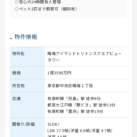
◇安心の24時間有人管理
◇ペット2匹まで飼育可（細則有）
物件情報
物件名
晴海アイランドトリトンスクエアビュー
タワー
価格
1億3500万円
所在地
東京都中央区晴海１丁目
交通
有楽町線「月島」駅 徒歩6分
都営大江戸線「勝どき」駅 徒歩13分
有楽町線「豊洲」駅 徒歩19分
間取り/詳細
3LDK/
LDK 17.9帖
/
洋室 6.6帖
/
洋室 4.7帖
/
洋室 4.5帖