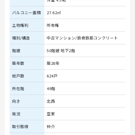
バルコニー面積
27.62㎡
土地権利
所有権
種別/構造
中古マンション/鉄骨鉄筋コンクリート
階建
50階建 地下2階
築年数
築28年
総戸数
624戸
所在階
49階
向き
北西
現況
空家
取引態様
仲介