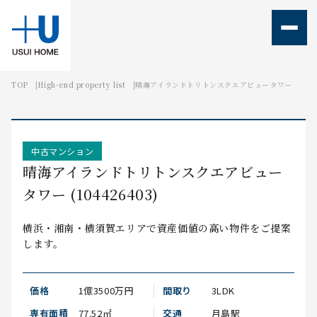
TOP
High-end property list
晴海アイランドトリトンスクエアビュータワー
TOPIC
MEMBER
ABOUT
OFFICE
中古マンション
晴海アイランドトリトンスクエアビュー
タワー (104426403)
横浜・湘南・横須賀エリアで資産価値の高い物件をご提案
します。
価格
1億3500万円
間取り
3LDK
専有面積
77.52㎡
交通
月島駅