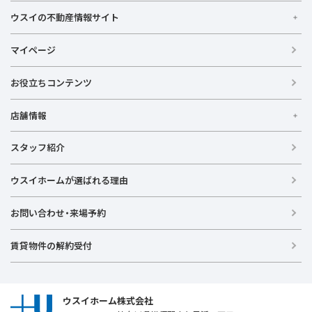
ウスイの不動産情報サイト
ウスイの不動産情報サイト
マイページ
【借りる】
お役立ちコンテンツ
賃貸住宅
事業用賃貸
店舗情報
【買う】
戸建て（総合）
【横浜エリア】
スタッフ紹介
新築戸建て
金沢文庫店
上大岡店
戸塚店
新横浜店
港北ニュータウン店
中古戸建て
ウスイホームが選ばれる理由
【湘南エリア】
中古マンション
湘南台店
逗子店
茅ヶ崎店
藤沢店
お問い合わせ・来場予約
土地
投資物件
【横須賀エリア】
賃貸物件の解約受付
ラグジュアリー物件
追浜店
衣笠店
久里浜店
武山店
野比店
馬堀海岸店
横須賀中央店
【売る】
売却
ウスイホーム株式会社