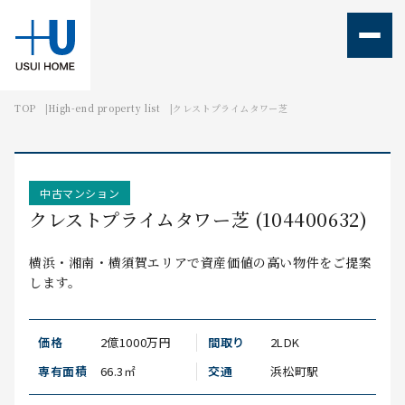
TOP
High-end property list
クレストプライムタワー芝
TOPIC
MEMBER
ABOUT
OFFICE
中古マンション
クレストプライムタワー芝 (104400632)
横浜・湘南・横須賀エリアで資産価値の高い物件をご提案
します。
価格
2億1000万円
間取り
2LDK
専有面積
66.3㎡
交通
浜松町駅