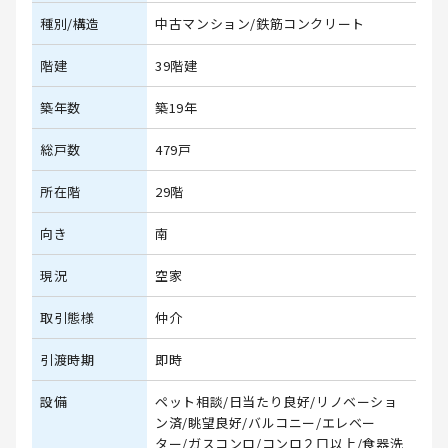
種別/構造
中古マンション/鉄筋コンクリート
階建
39階建
築年数
築19年
総戸数
479戸
所在階
29階
向き
南
現況
空家
取引態様
仲介
引渡時期
即時
設備
ペット相談/日当たり良好/リノベーショ
ン済/眺望良好/バルコニー/エレベー
ター/ガスコンロ/コンロ２口以上/食器洗