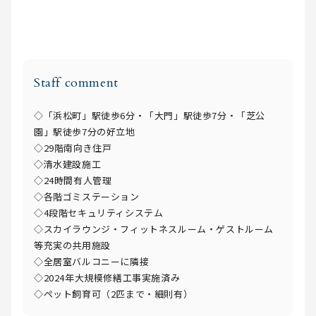
Staff comment
◇「浜松町」駅徒歩6分・「大門」駅徒歩7分・「芝公
園」駅徒歩7分の好立地
◇29階南向き住戸
◇清水建設施工
◇24時間有人管理
◇各階ゴミステーション
◇4段階セキュリティシステム
◇スカイラウンジ・フィットネスルーム・ゲストルーム
等充実の共用施設
◇全居室バルコニーに隣接
◇2024年大規模修繕工事実施済み
◇ペット飼育可（2匹まで・細則有）