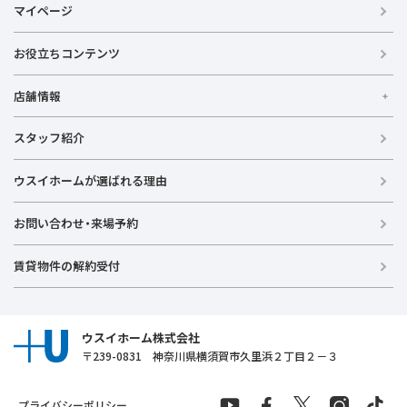
ウスイの不動産情報サイト
マイページ
【借りる】
お役立ちコンテンツ
賃貸住宅
事業用賃貸
店舗情報
【買う】
戸建て（総合）
【横浜エリア】
スタッフ紹介
新築戸建て
金沢文庫店
上大岡店
戸塚店
新横浜店
港北ニュータウン店
中古戸建て
ウスイホームが選ばれる理由
【湘南エリア】
中古マンション
湘南台店
逗子店
茅ヶ崎店
藤沢店
お問い合わせ・来場予約
土地
投資物件
【横須賀エリア】
賃貸物件の解約受付
ラグジュアリー物件
追浜店
衣笠店
久里浜店
武山店
野比店
馬堀海岸店
横須賀中央店
【売る】
売却
ウスイホーム株式会社
〒239-0831 神奈川県横須賀市久里浜２丁目２－３
プライバシーポリシー