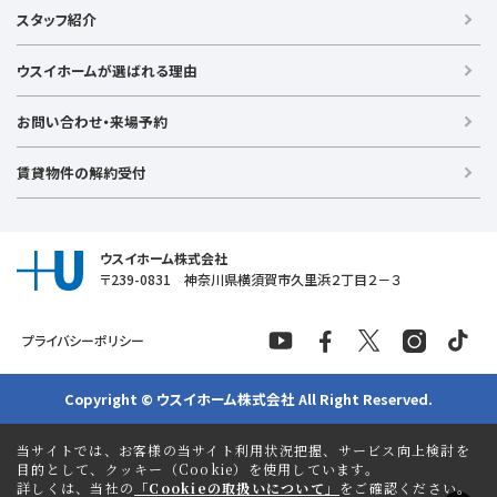
戸建て（総合）
【横浜エリア】
スタッフ紹介
新築戸建て
金沢文庫店
上大岡店
戸塚店
新横浜店
港北ニュータウン店
中古戸建て
ウスイホームが選ばれる理由
【湘南エリア】
中古マンション
湘南台店
逗子店
茅ヶ崎店
藤沢店
土地
お問い合わせ・来場予約
【横須賀エリア】
投資物件
追浜店
衣笠店
久里浜店
武山店
野比店
馬堀海岸店
ラグジュアリー物件
賃貸物件の解約受付
横須賀中央店
【売る】
売却
ウスイホーム株式会社
〒239-0831 神奈川県横須賀市久里浜２丁目２－３
プライバシーポリシー
Copyright © ウスイホーム株式会社 All Right Reserved.
当サイトでは、お客様の当サイト利用状況把握、サービス向上検討を
目的として、クッキー（Cookie）を使用しています。
詳しくは、当社の
「Cookieの取扱いについて」
をご確認ください。