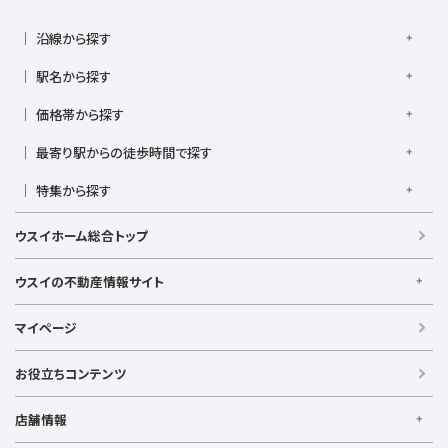
沿線から探す
京浜東北線
根岸線
東海道本線
横浜線
南武線
駅名から探す
横須賀線
相模線
鶴見線
湘南新宿ライン宇須
大倉山駅
大船駅
金沢八景駅
金沢文庫駅
鎌倉駅
湘南新宿ライン高海
価格帯から探す
東急東横線
東急田園都市線
上大岡駅
鴨居駅
川崎駅
菊名駅
弘明寺駅
久里浜駅
京急本線
京急久里浜線
京急逗子線
小田急小田原線
1,000万円以下
1,000万円台
2,000万円台
3,000万円台
港南台駅
最寄り駅からの徒歩時間で探す
小机駅
桜木町駅
湘南台駅
新横浜駅
小田急江ノ島線
ブルーライン
グリーンライン
4,000万円台
5,000万円台
6,000万円台
7,000万円台
逗子駅
センター南
中央林間駅
辻堂駅
戸塚駅
駅徒歩1分以内
駅徒歩3分以内
駅徒歩5分以内
みなとみらい線
金沢シーサイドライン
相鉄本線
8,000万円台
特集から探す
9,000万円台
1億円以上
根岸駅
平塚駅
藤沢駅
大和駅
横須賀駅
駅徒歩7分以内
駅徒歩10分以内
駅徒歩15分以内
相鉄いずみ野線
相模鉄道新横浜線
江ノ島電鉄
ペット相談可
リフォーム・リノベーション済
LDK15畳以上
横須賀中央駅
横浜駅
駅徒歩20分以内
駅徒歩21分以上
ウスイホーム総合トップ
湘南モノレール
浴室乾燥機付き
キッチン充実
収納充実、ウォークインクローゼット
ウスイの不動産情報サイト
ウスイの不動産情報サイト
マイページ
【借りる】
賃貸住宅
お役立ちコンテンツ
事業用賃貸
店舗情報
【買う】