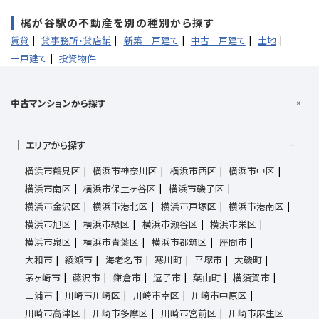
梶が谷駅の不動産を別の種別から探す
賃貸
貸事務所・貸店舗
新築一戸建て
中古一戸建て
土地
一戸建て
投資物件
中古マンションから探す
エリアから探す
横浜市鶴見区
横浜市神奈川区
横浜市西区
横浜市中区
横浜市南区
横浜市保土ヶ谷区
横浜市磯子区
横浜市金沢区
横浜市港北区
横浜市戸塚区
横浜市港南区
横浜市旭区
横浜市緑区
横浜市瀬谷区
横浜市栄区
横浜市泉区
横浜市青葉区
横浜市都筑区
座間市
大和市
綾瀬市
海老名市
寒川町
平塚市
大磯町
茅ヶ崎市
藤沢市
鎌倉市
逗子市
葉山町
横須賀市
三浦市
川崎市川崎区
川崎市幸区
川崎市中原区
川崎市高津区
川崎市多摩区
川崎市宮前区
川崎市麻生区