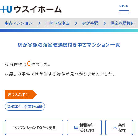
中古マンション
川崎市高津区
梶が谷駅
浴室乾燥機付
梶が谷駅の浴室乾燥機付き中古マンション一覧
0
該当物件は
件でした。
お探しの条件では該当する物件が見つかりませんでした。
絞り込み条件
設備条件：浴室乾燥機
新着物件
条件
中古マンションTOPへ戻る
受け取り
保存