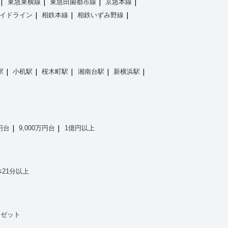
東急東横線
東急田園都市線
京急本線
イドライン
相鉄本線
相鉄いずみ野線
駅
小机駅
桜木町駅
湘南台駅
新横浜駅
万円台
9,000万円台
1億円以上
21分以上
ーゼット