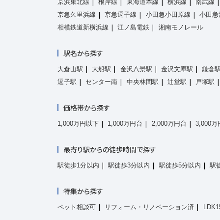
京浜東北線
根岸線
東海道本線
横浜線
南武線
京急久里浜線
京急逗子線
小田急小田原線
小田急
相模鉄道新横浜線
江ノ島電鉄
湘南モノレール
駅名から探す
大倉山駅
大船駅
金沢八景駅
金沢文庫駅
鎌倉
逗子駅
センター南
中央林間駅
辻堂駅
戸塚駅
価格帯から探す
1,000万円以下
1,000万円台
2,000万円台
3,000
最寄り駅からの徒歩時間で探す
駅徒歩1分以内
駅徒歩3分以内
駅徒歩5分以内
駅
特集から探す
ペット相談可
リフォーム・リノベーション済
LDK