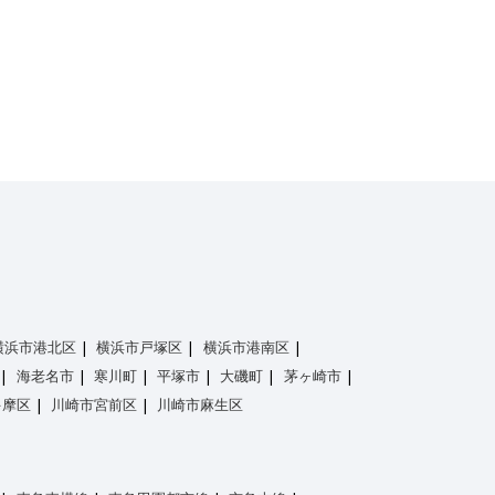
横浜市港北区
横浜市戸塚区
横浜市港南区
海老名市
寒川町
平塚市
大磯町
茅ヶ崎市
多摩区
川崎市宮前区
川崎市麻生区