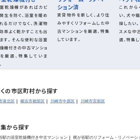
ション済
室乾燥機があればカビ
これから
賃貸物件を新しく、より住
発生を防ぐ、浴室を暖め
い、犬や
角部屋
LDK15畳以上
みやすくリフォームした中
れるだけでなく、洗濯物
探したい
古マンションを厳選、特集
効率よく乾かすことも出
スメな中
しています。
ます。そんな便利な浴室
選、特集し
駐車場あり
燥機付きの中古マンショ
を厳選、特集していま
。
キングヒーター
食器洗い乾燥機
システムキッチ
ドキッチン
オープンキッチン
近くの市区町村から探す
市港北区
横浜市都筑区
川崎市中原区
川崎市宮前区
浴室
浴室乾燥機
特集から探す
谷駅の浴室乾燥機付き中古マンション
梶が谷駅のリフォーム・リノベーシ