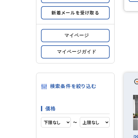
新着メールを受け取る
メゾネッ
設備
オール電
マイページ
宅配ボッ
マイページガイド
オートロ
セキュリティ
検索条件を絞り込む
CS
通信・放送
価格
〜
デザイナ
建物構造