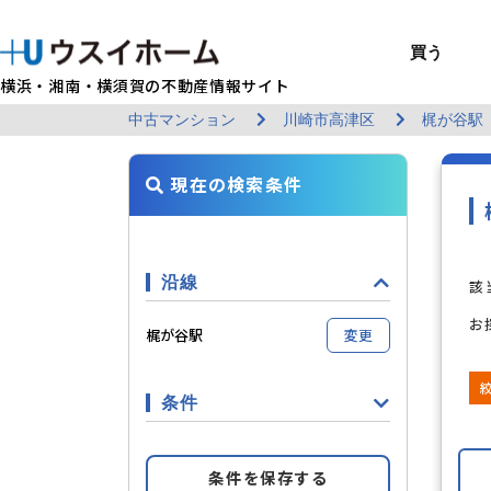
買う
横浜・湘南・横須賀の不動産情報サイト
中古マンション
川崎市高津区
梶が谷駅
BUY
SELL
RENT
U-CASA
REFORM
MANAGEMENT
COMPANY INFO
戸建て（総合）
売るTOP
賃貸住宅TOP
建てるTOP
リフォームTOP
貸すTOP
企業情報TOP
買う
売る
借りる
建てる
リフォーム
貸す
企業情報
新築戸建て
建物状況調査
エリアから探す
U-nifty（定
ウスイのリフォ
お悩み解決
店舗情報
現在の検索条件
（インスペクシ
中古戸建て
路線から探す
Kit-U（高性能
施工事例
サービス一覧
採用情報
レントホーム
中古マンション
マイページ
収益物件／アパ
リフォームメニ
管理委託の流れ
お問い合わせ
沿線
該
お
梶が谷駅
変更
条件
すべての条件をみる
条件の
条件を保存する