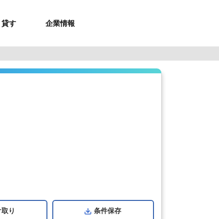
貸す
企業情報
お問合せ
お問合せ
無料お見積もり
お問い合わせ
来店予約
資料請求
メルマガ登録
お問合せ
セミナー申し込み
来店予約
け取り
条件
保存