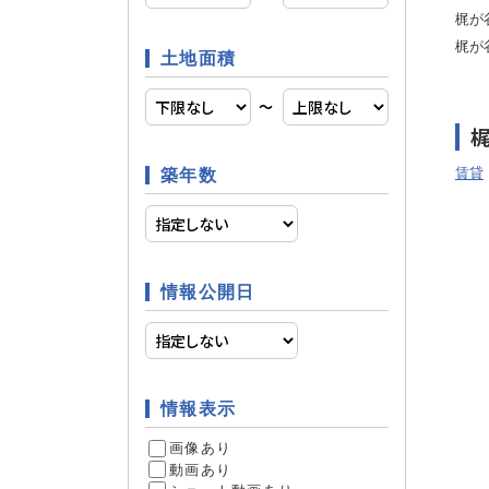
24時間
空調
梶が
梶が
土地面積
〜
ウォーク
収納
賃貸
築年数
日当たり
立地条件
情報公開日
ペット相
条件
投資
情報表示
画像あり
リフォー
リフォーム
動画あり