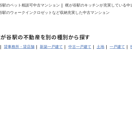
換気システム
床暖房
谷駅のペット相談可中古マンション
梶が谷駅のキッチンが充実している中
谷駅のウォークインクロゼットなど収納充実した中古マンション
インクロゼット
収納豊富
梶が谷駅の不動産を別の種別から探す
貸事務所・貸店舗
新築一戸建て
中古一戸建て
土地
一戸建て
良好
閑静な住宅地
眺望良好
談
1階の物件
2階以上
ム済
リノベーション済