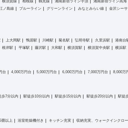
横須賀線
相模線
鶴見線
湘南新宿ライン宇須
湘南新宿ライン高海
江ノ島線
ブルーライン
グリーンライン
みなとみらい線
金沢シーサ
駅
上大岡駅
鴨居駅
川崎駅
菊名駅
弘明寺駅
久里浜駅
港南台
根岸駅
平塚駅
藤沢駅
大和駅
横須賀駅
横須賀中央駅
横浜駅
万円台
4,000万円台
5,000万円台
6,000万円台
7,000万円台
8,000
徒歩7分以内
駅徒歩10分以内
駅徒歩15分以内
駅徒歩20分以内
駅徒歩
15畳以上
浴室乾燥機付き
キッチン充実
収納充実、ウォークインクロ