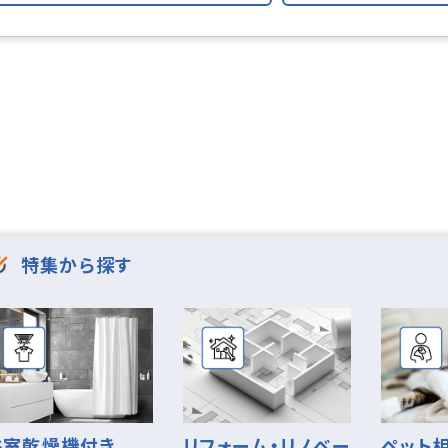
ト
ベランダ
バルコニー
化
２面バルコニー
３面バルコニー
クス
ック
TVモニタ付インターホン
特集から探す
BS
CATV
ーズ
外観タイル張り
浴室乾燥機付き
リフォーム・リノベー
ペット