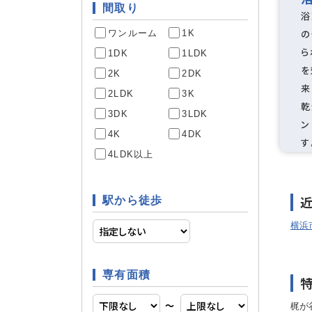
間取り
浴
の
ワンルーム
1K
南向き
部屋構造
ら
1DK
1LDK
を
2K
2DK
来
2LDK
3K
駐輪場
駐車場・駐輪場
乾
3DK
3LDK
ン
4K
4DK
す
4LDK以上
IHクッ
キッチン
アイラン
駅から徒歩
横浜
追焚機能
バス・トイレ
専有面積
〜
梶が