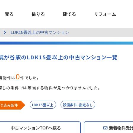
売る
借りる
建てる
リフォーム
LDK15畳以上の中古マンション
事業用TOP
土地
ウスイホームの家づくり
ショールーム
セミナー・講座
投資物件
施工事例
リフォームの流れ
オーナー様へ
額制注文住宅）
ームの魅力
エリアから探す
ョン）
ラグジュアリー物件
お問い合わせ
企画住宅）
路線から探す
梶が谷駅のLDK15畳以上の中古マンション一覧
マイページ
ート・賃貸
ュー
マイページ
0
当物件は
件でした。
探しの条件では該当する物件が見つかりませんでした。
LDK15畳以上
設備条件：指定なし
絞り込み条件
追加・変更
中古マンションTOPへ戻る
新着物件
受