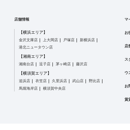
店舗情報
マ
【横浜エリア】
お
金沢文庫店
上大岡店
戸塚店
新横浜店
店
港北ニュータウン店
【湘南エリア】
ス
湘南台店
逗子店
茅ヶ崎店
藤沢店
ウ
【横須賀エリア】
追浜店
衣笠店
久里浜店
武山店
野比店
お
馬堀海岸店
横須賀中央店
賃