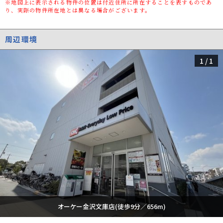
※地図上に表示される物件の位置は付近住所に所在することを表すものであ
築年数
築40年
り、実際の物件所在地とは異なる場合がございます。
種別/構造
中古マンション/鉄筋コンクリート
周辺環境
所在階
1階/4階建
1
/
1
向き
南
棟総戸数/販売
22戸/-
戸数
入居可能日
-
管理組合有無
有
管理形態
管理会社に全部委託
管理員の勤務形
日勤
態
管理会社
株式会社東急コミュニティー
オーケー金沢文庫店(徒歩9分／656m)
取引態様
一般媒介