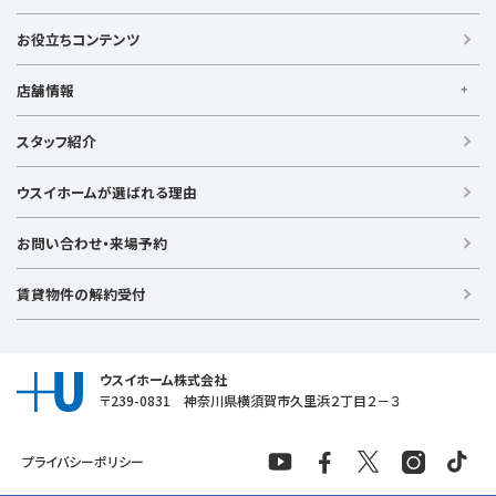
【借りる】
賃貸住宅
お役立ちコンテンツ
事業用賃貸
店舗情報
【買う】
戸建て（総合）
【横浜エリア】
スタッフ紹介
新築戸建て
金沢文庫店
上大岡店
戸塚店
新横浜店
港北ニュータウン店
中古戸建て
ウスイホームが選ばれる理由
【湘南エリア】
中古マンション
湘南台店
逗子店
茅ヶ崎店
藤沢店
土地
お問い合わせ・来場予約
【横須賀エリア】
投資物件
追浜店
衣笠店
久里浜店
武山店
野比店
馬堀海岸店
ラグジュアリー物件
賃貸物件の解約受付
横須賀中央店
【売る】
売却
ウスイホーム株式会社
〒239-0831 神奈川県横須賀市久里浜２丁目２－３
プライバシーポリシー