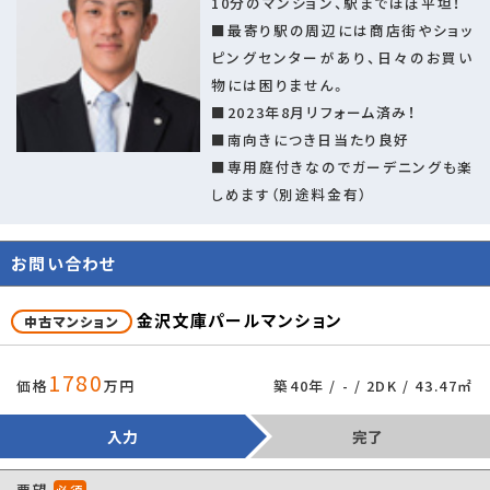
10分のマンション、駅までほぼ平坦！
専用庭使用料月:600円
■最寄り駅の周辺には商店街やショッ
管理コード
105061811
ピングセンターがあり、日々のお買い
情報更新日
2026年08月03日
物には困りません。
■2023年8月リフォーム済み！
取引条件の有効
2026年08月17日
■南向きにつき日当たり良好
期限
■専用庭付きなのでガーデニングも楽
しめます（別途料金有）
お問い合わせ
金沢文庫パールマンション
中古マンション
×
1780
価格
万円
築40年 / - / 2DK / 43.47㎡
入力
完了
要望