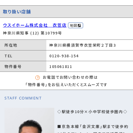
現況
居住中
取り扱い店舗
引渡し
相談
ウスイホーム株式会社 衣笠店
建築確認番号
-
地図
神奈川県知事 (12) 第10799号
設備
リフォーム済/室内洗濯機置場/専用庭/都市ガ
ス/公営水道/公共下水/駐輪場/バイク置場あ
所在地
神奈川県横須賀市衣笠栄町２丁目3
り/ガスコンロ/コンロ２口以上/システムキッチ
TEL
0120-938-154
ン/コンロ３口/バス・トイレ別/浴室乾燥機/温
水洗浄便座/洗面台/エアコン
物件番号
105061811
リフォームの概
2023年8月
お電話でお問い合わせの際は
要
キッチン 浴室 トイレ 壁 床 全室 ◇内装リフォ
「物件番号」をお伝えいただくとスムーズです
ーム内容（2023年8月）◇ ・全室クロス/フロー
STAFF COMMENT
リング張替 ・トイレ交換 ・システムキッチン交
換 ・ユニットバス交換 ・洗面台交換 ・エアコン
◇駅徒歩10分×小中学校徒歩圏内◇
設置 ・ハウスクリーニング等
条件(その他)
■京急本線「金沢文庫」駅まで徒歩約