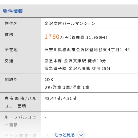
物件情報
物件名
金沢文庫パールマンション
価格
1780
万円（管理費 11,950円）
所在地
神奈川県横浜市金沢区釜利谷東４丁目1-44
交通
京急本線 金沢文庫駅 徒歩10分
京急逗子線 金沢八景駅 徒歩25分
間取り
2DK
DK
/
洋室 1室
/
洋室 1室
専有面積/バル
43.47㎡/4.81㎡
コニー面積
ルーフバルコニ
-
ー面積
もっと見る
テラス面積/専
-/-