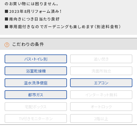
のお買い物には困りません。
■2023年8月リフォーム済み！
■南向きにつき日当たり良好
■専用庭付きなのでガーデニングも楽しめます（別途料金有）
こだわりの条件
バス・トイレ別
追い焚き
浴室乾燥機
洗面所独立
温水洗浄便座
エアコン
都市ガス
インターネット無料
宅配ボックス
オートロック
TV付きモニターホン
2階以上