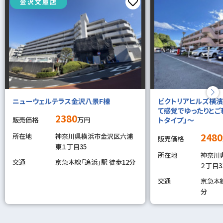
金沢文庫店
ニューウェルテラス金沢八景F棟
ビクトリアヒルズ横濱
て感覚でゆったりとご
2380
販売価格
万円
トタイプ」～
2480
所在地
神奈川県横浜市金沢区六浦
販売価格
東１丁目35
所在地
神奈川
交通
京急本線「追浜」駅 徒歩12分
２丁目3
交通
京急本線
分