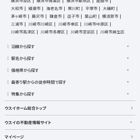
横浜市泉区
横浜市青葉区
横浜市都筑区
座間市
大和市
綾瀬市
海老名市
寒川町
平塚市
大磯町
茅ヶ崎市
藤沢市
鎌倉市
逗子市
葉山町
横須賀市
三浦市
川崎市川崎区
川崎市幸区
川崎市中原区
川崎市高津区
川崎市多摩区
川崎市宮前区
川崎市麻生区
沿線から探す
京浜東北線
根岸線
東海道本線
横浜線
南武線
駅名から探す
横須賀線
相模線
鶴見線
湘南新宿ライン宇須
大倉山駅
大船駅
金沢八景駅
金沢文庫駅
鎌倉駅
湘南新宿ライン高海
価格帯から探す
東急東横線
東急田園都市線
上大岡駅
鴨居駅
川崎駅
菊名駅
弘明寺駅
久里浜駅
京急本線
京急久里浜線
京急逗子線
小田急小田原線
1,000万円以下
1,000万円台
2,000万円台
3,000万円台
港南台駅
最寄り駅からの徒歩時間で探す
小机駅
桜木町駅
湘南台駅
新横浜駅
小田急江ノ島線
ブルーライン
グリーンライン
4,000万円台
5,000万円台
6,000万円台
7,000万円台
逗子駅
センター南
中央林間駅
辻堂駅
戸塚駅
駅徒歩1分以内
駅徒歩3分以内
駅徒歩5分以内
みなとみらい線
金沢シーサイドライン
相鉄本線
8,000万円台
特集から探す
9,000万円台
1億円以上
根岸駅
平塚駅
藤沢駅
大和駅
横須賀駅
駅徒歩7分以内
駅徒歩10分以内
駅徒歩15分以内
相鉄いずみ野線
相模鉄道新横浜線
江ノ島電鉄
ペット相談可
リフォーム・リノベーション済
LDK15畳以上
横須賀中央駅
横浜駅
駅徒歩20分以内
駅徒歩21分以上
ウスイホーム総合トップ
湘南モノレール
浴室乾燥機付き
キッチン充実
収納充実、ウォークインクローゼット
ウスイの不動産情報サイト
ウスイの不動産情報サイト
マイページ