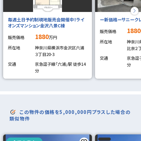
毎週土日予約制現地販売会開催中！ライ
ー新価格ーサニーク
オンズマンション金沢八景C棟
1880
販売価格
1880
販売価格
万円
所在地
神奈川
所在地
神奈川県横浜市金沢区六浦
比奈２丁
３丁目20-3
交通
京急逗子
交通
京急逗子線「六浦」駅 徒歩14
分
分
この物件の価格を5,000,000円プラスした場合の
類似物件