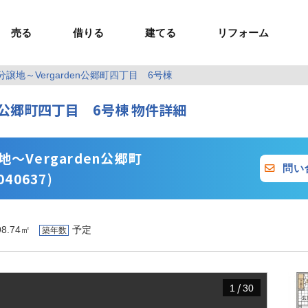
売る
借りる
建てる
リフォーム
譲地～Vergarden公郷町四丁目 6号棟
事業用TOP
土地
ウスイホームの家づくり
ショールーム
セミナー・講座
投資物件
施工事例
リフォームの流れ
オーナー様へ
en公郷町四丁目 6号棟 物件詳細
額制注文住宅）
ームの魅力
エリアから探す
ョン）
ラグジュアリー物件
お問い合わせ
企画住宅）
路線から探す
マイページ
ート・賃貸
ュー
マイページ
～Vergarden公郷町
問い
40637)
98.74㎡
予定
築年数
/
1
30