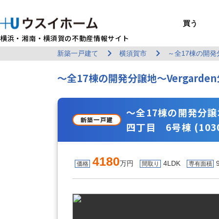
買う
横浜・湘南・横須賀の不動産情報サイト
新築一戸建て
横須賀市
～全17棟の開発分
BUY
SELL
RENT
U-CASA
REFORM
MANAGEMENT
COMPANY INFO
戸建て（総合）
売るTOP
賃貸住宅TOP
建てるTOP
リフォームTOP
貸すTOP
企業情報TOP
買う
売る
借りる
建てる
リフォーム
貸す
企業情報
～全17棟の開発分譲地～Vergard
新築戸建て
建物状況調査
エリアから探す
U-nifty（定
ウスイのリフォ
お悩み解決
店舗情報
（インスペクシ
中古戸建て
路線から探す
Kit-U（高性能
施工事例
サービス一覧
採用情報
レントホーム
中古マンション
マイページ
収益物件／アパ
リフォームメニ
管理委託の流れ
お問い合わせ
～全17棟の開発分譲地
新築一戸建
四丁目 6号棟 (1030
4180
万円
4LDK
価格
間取り
専有面積