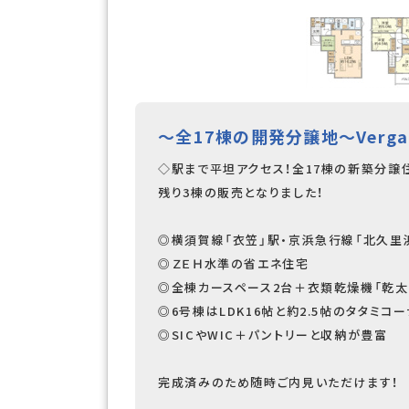
～全17棟の開発分譲地～Verg
◇駅まで平坦アクセス！全17棟の新築分譲
残り3棟の販売となりました！
◎横須賀線「衣笠」駅・京浜急行線「北久里
◎ＺＥＨ水準の省エネ住宅
◎全棟カースペース2台＋衣類乾燥機「乾太
◎6号棟はLDK16帖と約2.5帖のタタミコ
◎SICやWIC＋パントリーと収納が豊富
完成済みのため随時ご内見いただけます！