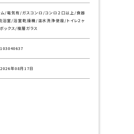
ム/電気有/ガスコンロ/コンロ２口以上/食器
能浴室/浴室乾燥機/温水洗浄便座/トイレ２ヶ
ボックス/複層ガラス
103040637
2026年08月17日