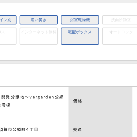
イレ別
追い焚き
浴室乾燥機
洗面所独立
ガス
インターネット無料
宅配ボックス
オートロック
開発分譲地～Vergarden公郷
価格
6号棟
須賀市公郷町４丁目
交通