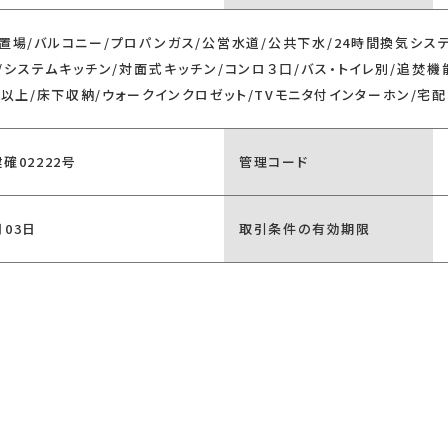
置場/バルコニー/プロパンガス/公営水道/公共下水/24時間換気システ
/システムキッチン/対面式キッチン/コンロ３口/バス・トイレ別/追焚機
坪以上/床下収納/ウォークインクロゼット/TVモニタ付インターホン/宅配
建確02222号
管理コード
月03日
取引条件の有効期限