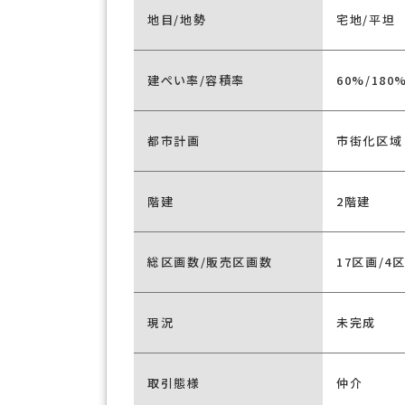
地目/地勢
宅地/平坦
建ぺい率/容積率
60%/180
都市計画
市街化区域
階建
2階建
総区画数/販売区画数
17区画/4
現況
未完成
取引態様
仲介