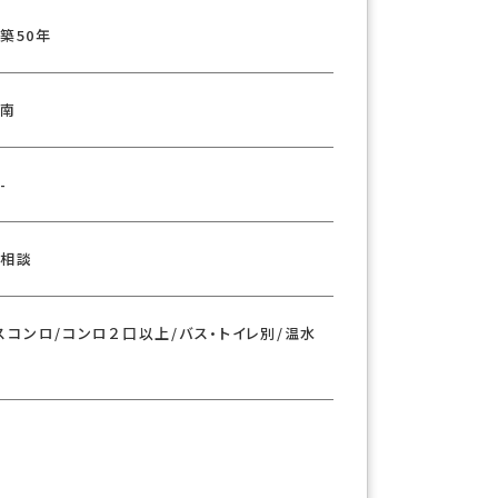
×
築50年
南
-
相談
コンロ/コンロ２口以上/バス・トイレ別/温水