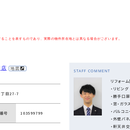
することを表すものであり、実際の物件所在地とは異なる場合がございます。
岸店
地図
STAFF COMMENT
リフォーム
・リビング
丁目27-7
・勝手口
・窓・ガラ
・バルコ
番号
103599799
・外壁パ
・軒天井