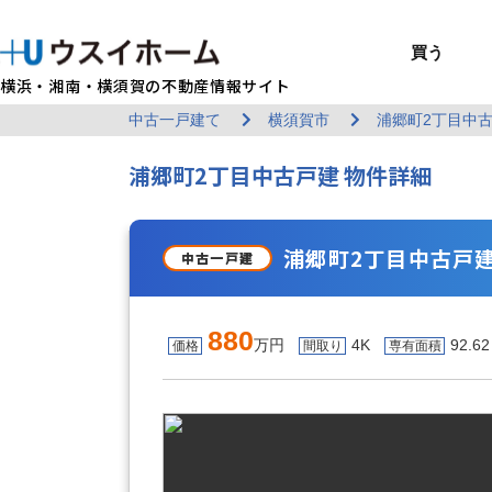
買う
横浜・湘南・横須賀の不動産情報サイト
中古一戸建て
横須賀市
浦郷町2丁目中
BUY
SELL
RENT
U-CASA
REFORM
MANAGEMENT
COMPANY INFO
戸建て（総合）
売るTOP
賃貸住宅TOP
建てるTOP
リフォームTOP
貸すTOP
企業情報TOP
買う
売る
借りる
建てる
リフォーム
貸す
企業情報
浦郷町2丁目中古戸建 物件詳細
新築戸建て
建物状況調査
エリアから探す
U-nifty（定
ウスイのリフォ
お悩み解決
店舗情報
（インスペクシ
中古戸建て
路線から探す
Kit-U（高性能
施工事例
サービス一覧
採用情報
レントホーム
中古マンション
マイページ
収益物件／アパ
リフォームメニ
管理委託の流れ
お問い合わせ
浦郷町2丁目中古戸建 (
中古一戸建
880
万円
4K
92.6
価格
間取り
専有面積