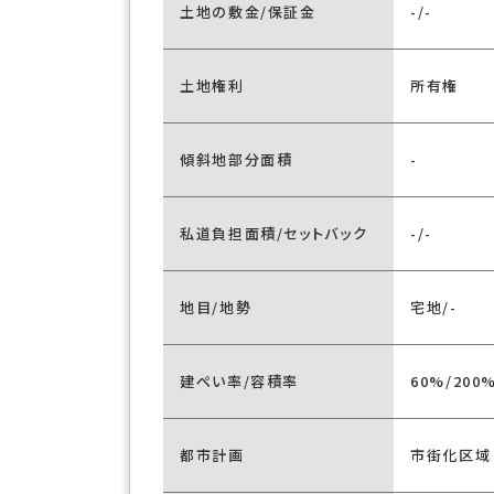
土地の敷金/保証金
-/-
土地権利
所有権
傾斜地部分面積
-
私道負担面積/セットバック
-/-
地目/地勢
宅地/-
建ぺい率/容積率
60%/200
都市計画
市街化区域