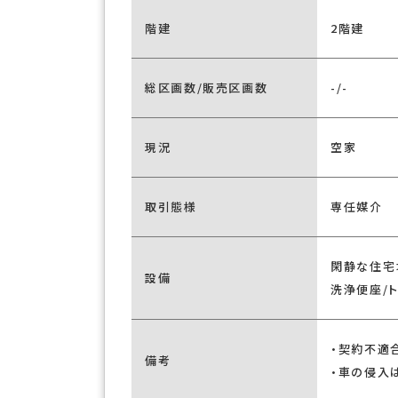
階建
2階建
総区画数/販売区画数
-/-
現況
空家
取引態様
専任媒介
閑静な住宅
設備
洗浄便座/
・契約不適
備考
・車の侵入