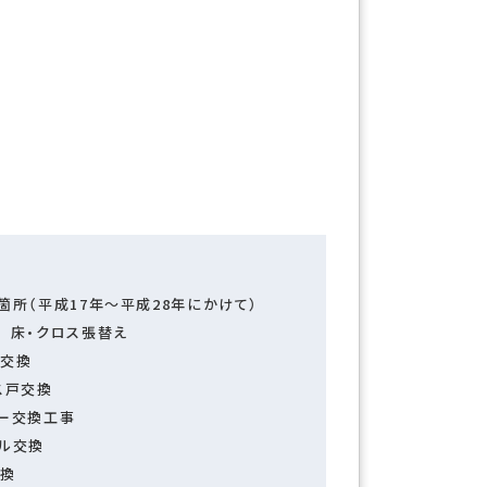
箇所（平成17年～平成28年にかけて）
 床・クロス張替え
扉交換
ス戸交換
ニー交換工事
ネル交換
交換