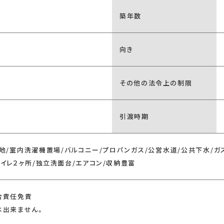
築年数
向き
その他の法令上の制限
引渡時期
地/室内洗濯機置場/バルコニー/プロパンガス/公営水道/公共下水/ガス
トイレ２ヶ所/独立洗面台/エアコン/収納豊富
合責任免責
は出来ません。