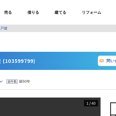
売る
借りる
建てる
リフォーム
古戸建
事業用TOP
土地
ウスイホームの家づくり
ショールーム
セミナー・講座
投資物件
施工事例
リフォームの流れ
オーナー様へ
額制注文住宅）
ームの魅力
エリアから探す
ョン）
ラグジュアリー物件
お問い合わせ
企画住宅）
路線から探す
マイページ
ート・賃貸
ュー
マイページ
103599799)
問い
2㎡
築50年
築年数
/
1
40