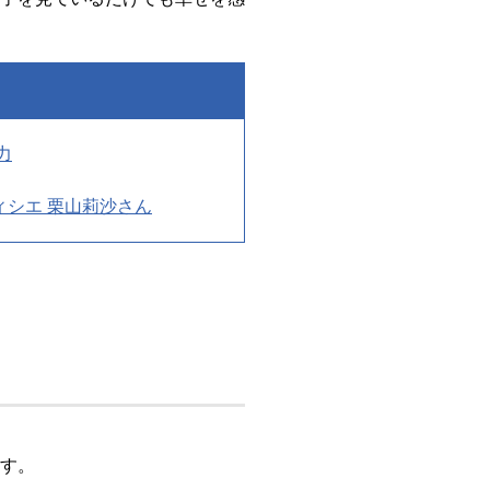
力
パティシエ 栗山莉沙さん
す。