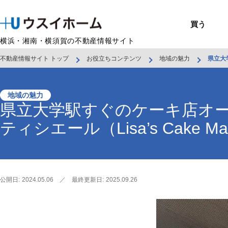
買う
横浜・湘南・横須賀の不動産情報サイト
不動産情報サイト トップ
お役立ちコンテンツ
地域の魅力
県立大
戸建て（総合）
売るTOP
賃貸住宅TOP
建てるTOP
リフォームTOP
貸すTOP
企業情報TOP
BUY
SELL
RENT
U-CASA
REFORM
MANAGEMENT
COMPANY INFO
買う
売る
借りる
建てる
リフォーム
貸す
企業情報
新築戸建て
建物状況調査
エリアから探す
U-nifty（定
ウスイのリフォ
お悩み解決
店舗情報
（インスペクシ
中古戸建て
路線から探す
Kit-U（高性能
施工事例
サービス一覧
採用情報
地域の魅力
レントホーム
県立大学駅すぐのケーキ店オ
中古マンション
マイページ
収益物件／アパ
リフォームメニ
管理委託の流れ
お問い合わせ
ティシエール（Lisa’s Cake Ma
公開日:
2024.05.06
／
最終更新日:
2025.09.26