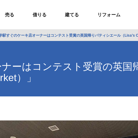
売る
借りる
建てる
リフォーム
学駅すぐのケーキ店オーナーはコンテスト受賞の英国帰りパティシエール（Lisa’s Cake
事業用TOP
土地
ウスイホームの家づくり
ショールーム
セミナー・講座
投資物件
施工事例
リフォームの流れ
オーナー様へ
額制注文住宅）
ームの魅力
エリアから探す
ョン）
ラグジュアリー物件
お問い合わせ
企画住宅）
路線から探す
ーナーはコンテスト受賞の英国
マイページ
ート・賃貸
ュー
マイページ
rket）」