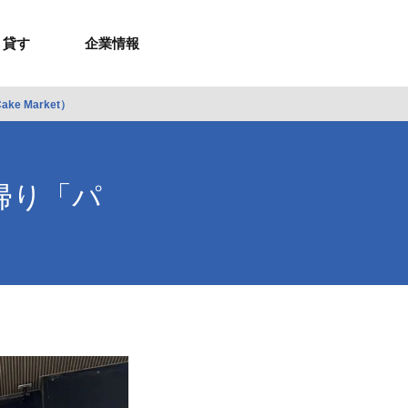
貸す
企業情報
 Market）
お問合せ
お問合せ
無料お見積もり
お問い合わせ
来店予約
資料請求
メルマガ登録
お問合せ
セミナー申し込み
来店予約
帰り「パ