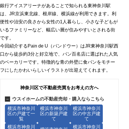
銀行アイスアリーナがあることで知られる東神奈川駅
は、JR京浜東北線、根岸線、横浜線が利用できます。利
便性や治安の良さから女性の1人暮らし、小さな子どもが
いるファミリーなど、幅広い層が住みやすいとされる街
です。
今回紹介するPain de U（パンドウー）はJR東神奈川駅西
口から徒歩約3分と好立地で、パン百名店に選ばれた人気
のベーカリーです。特徴的な青の外壁に食パンをモチー
フにしたかわいらしいイラストが出迎えてくれます。
神奈川区で不動産売買をお考えの方へ
ウスイホームの不動産売却・購入ならこちら
横浜市神奈川
横浜市神奈川
横浜市神奈川
区の戸建て一
区の新築戸建
区の中古戸建
覧
て
て
横浜市神奈川
横浜市神奈川